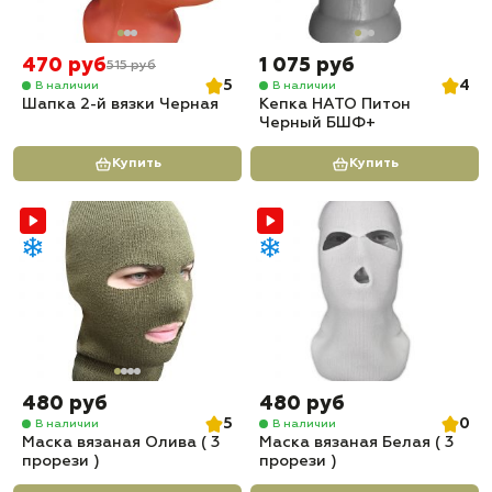
470 руб
1 075 руб
515 руб
5
4
В наличии
В наличии
Шапка 2-й вязки Черная
Кепка НАТО Питон
Черный БШФ+
Купить
Купить
480 руб
480 руб
5
0
В наличии
В наличии
Маска вязаная Олива ( 3
Маска вязаная Белая ( 3
прорези )
прорези )