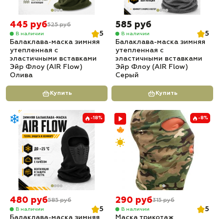
445 руб
585 руб
525 руб
5
5
В наличии
В наличии
Балаклава-маска зимняя
Балаклава-маска зимняя
утепленная с
утепленная с
эластичными вставками
эластичными вставками
Эйр Флоу (AIR Flow)
Эйр Флоу (AIR Flow)
Олива
Серый
Купить
Купить
-18%
-8%
480 руб
290 руб
585 руб
315 руб
5
5
В наличии
В наличии
Балаклава-маска зимняя
Маска трикотаж