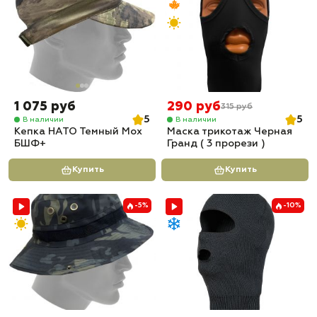
1 075 руб
290 руб
315 руб
5
5
В наличии
В наличии
Кепка НАТО Темный Мох
Маска трикотаж Черная
БШФ+
Гранд ( 3 прорези )
Купить
Купить
-5%
-10%