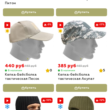
Питон
Купить
Купить
-5%
-17%
440 руб
385 руб
465 руб
465 руб
0
5
В наличии
В наличии
Кепка-Бейсболка
Кепка-бейсболка
тактическая Песок
тактическая Акупат
Купить
Купить
-10%
-12%