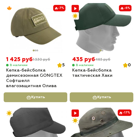
-7%
-6%
1 425 руб
435 руб
1 530 руб
465 руб
5
0
В наличии
В наличии
Кепка-бейсболка
Кепка-Бейсболка
демисезонная GONGTEX
тактическая Хаки
Софтшелл
влагозащитная Олива
Купить
Купить
-17%