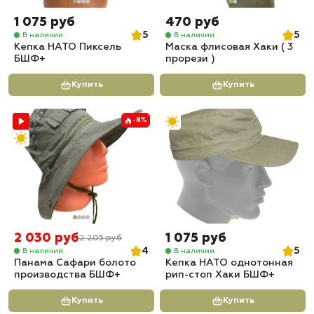
1 075 руб
470 руб
5
5
В наличии
В наличии
Кепка НАТО Пиксель
Маска флисовая Хаки ( 3
БШФ+
прорези )
Купить
Купить
-8%
2 030 руб
1 075 руб
2 205 руб
4
5
В наличии
В наличии
Панама Сафари болото
Кепка НАТО однотонная
производства БШФ+
рип-стоп Хаки БШФ+
Купить
Купить