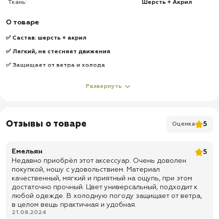
Ткань:
Шерсть + Акрил
О товаре
✅ Састав: шерсть + акрил
✅ Легкий, не стесняет движения
✅ Защищает от ветра и холода
✅ Быстро сохнет
Развернуть
✅ Доставка по всей России
✅ Быстрая отправка
Отзывы о товаре
5
Оценка
Емельян
5
Недавно приобрёл этот аксессуар. Очень доволен
покупкой, ношу с удовольствием. Материал
качественный, мягкий и приятный на ощупь, при этом
достаточно прочный. Цвет универсальный, подходит к
любой одежде. В холодную погоду защищает от ветра,
в целом вещь практичная и удобная.
21.08.2024