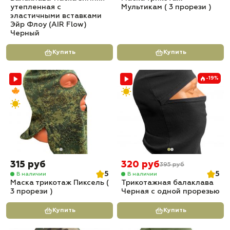
утепленная с
Мультикам ( 3 прорези )
эластичными вставками
Эйр Флоу (AIR Flow)
Черный
Купить
Купить
-19%
315 руб
320 руб
395 руб
5
5
В наличии
В наличии
Маска трикотаж Пиксель (
Трикотажная балаклава
3 прорези )
Черная с одной прорезью
Купить
Купить