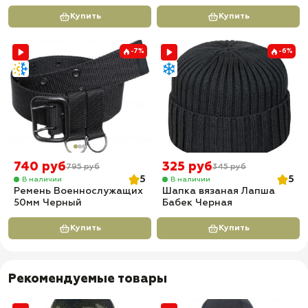
Купить
Купить
-7%
-6%
740 руб
325 руб
795 руб
345 руб
5
5
В наличии
В наличии
Ремень Военнослужащих
Шапка вязаная Лапша
50мм Черный
Бабек Черная
Купить
Купить
Рекомендуемые товары