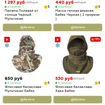
1 297 руб
440 руб
1 365 руб
490 руб
5
5
В наличии
В наличии
Панама Полевая от
Маска теплая вязаная
солнца Черный
Бабек Черная ( 2 прорези
Мультикам
)
Купить
Купить
-18%
650 руб
530 руб
650 руб
5
5
В наличии
В наличии
Флисовая балаклава
Флисовая балаклава
Мультикам Бабек
Хаки Бабек
Купить
Купить