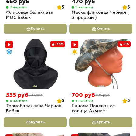
650 руб
470 руб
5
5
В наличии
В наличии
Флисовая балаклава
Маска флисовая Черная (
МОС Бабек
3 прорези )
Купить
Купить
-34%
-11%
535 руб
700 руб
810 руб
785 руб
5
5
В наличии
В наличии
Термобалаклава Черная
Панама Полевая от
Бабек
солнца Акупат
Купить
Купить