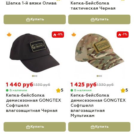
Шапка 1-й вязки Олива
Кепка-Бейсболка
тактическая Черная
Купить
Купить
-6%
-7%
1 440 руб
1 425 руб
1 530 руб
1 530 руб
5
5
В наличии
В наличии
Кепка-бейсболка
Кепка-бейсболка
демисезонная GONGTEX
демисезонная GONGTEX
Софтшелл
Софтшелл
влагозащитная Черная
влагозащитная
Мультикам
Купить
Купить