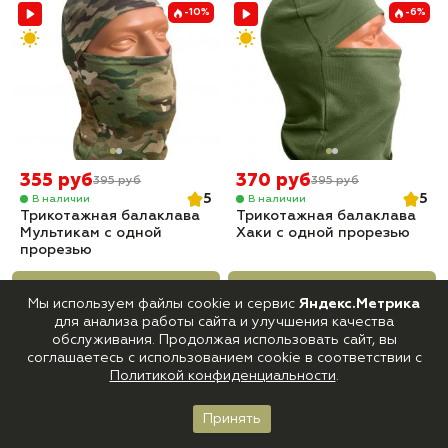
-10%
-6%
355 руб
370 руб
395 руб
395 руб
5
5
В наличии
В наличии
Трикотажная балаклава
Трикотажная балаклава
Мультикам с одной
Хаки с одной прорезью
прорезью
Купить
Купить
Мы используем файлы cookie и сервис
Яндекс.Метрика
для анализа работы сайта и улучшения качества
-11%
-21%
обслуживания. Продолжая использовать сайт, вы
соглашаетесь с использованием cookie в соответствии с
Политикой конфиденциальности
.
Принять
Главная
Каталог
Корзина
Войти
Избранное