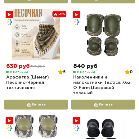
-21%
630 руб
840 руб
795 руб
5
0
В наличии
В наличии
Арафатка (Шемаг)
Наколенники и
Песочно-Черная
налокотники Tactica 7.62
тактическая
O-Form Цифровой
зеленый
Купить
Купить