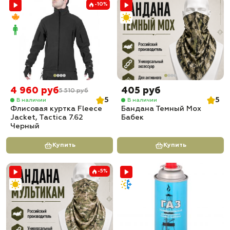
-10%
4 960 руб
405 руб
5 510 руб
5
5
В наличии
В наличии
Флисовая куртка Fleece
Бандана Темный Мох
Jacket, Tactica 7.62
Бабек
Черный
Купить
Купить
-5%