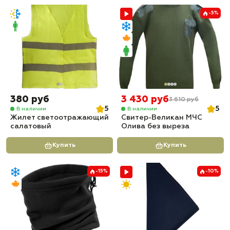
-5%
380 руб
3 430 руб
3 610 руб
5
5
В наличии
В наличии
Жилет светоотражающий
Свитер-Великан МЧС
салатовый
Олива без выреза
Купить
Купить
-15%
-10%