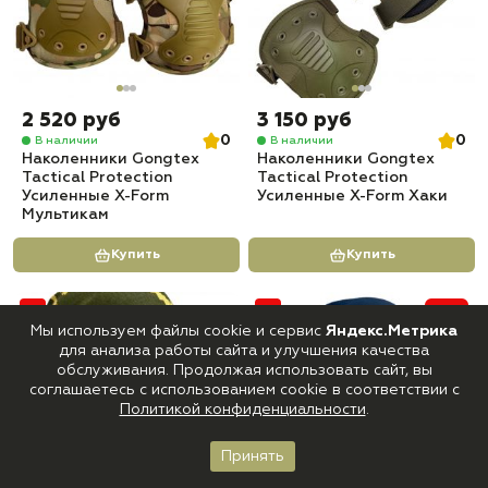
2 520 руб
3 150 руб
0
0
В наличии
В наличии
Наколенники Gongtex
Наколенники Gongtex
Tactical Protection
Tactical Protection
Усиленные X-Form
Усиленные X-Form Хаки
Мультикам
Купить
Купить
-7%
Мы используем файлы cookie и сервис
Яндекс.Метрика
для анализа работы сайта и улучшения качества
обслуживания. Продолжая использовать сайт, вы
соглашаетесь с использованием cookie в соответствии с
Политикой конфиденциальности
.
Принять
Главная
Каталог
Корзина
Войти
Избранное