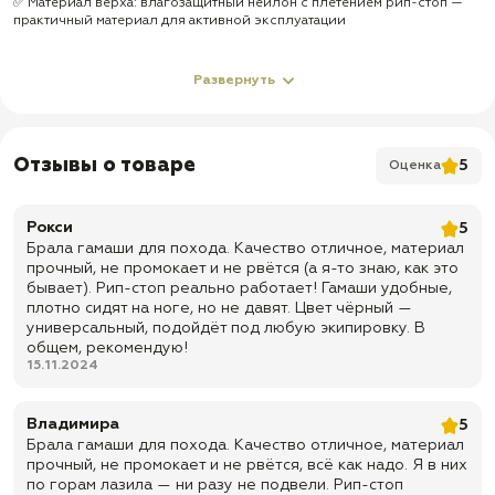
✅ Материал верха: влагозащитный нейлон с плетением рип-стоп —
практичный материал для активной эксплуатации
✅ Застёжка: усиленная липучка с защитной планкой — упрощает
надевание и дополнительно прикрывает область фиксации
Развернуть
✅ Регулировка посадки: эластичные утяжки помогают плотнее
закрепить гамаши по ноге
✅ Верхняя утяжка: регулируемый шнур с фиксатором — позволяет
Отзывы о товаре
5
Оценка
настроить прилегание в верхней части
✅ Подкладка: без подкладки — облегчённая конструкция для
использования поверх брюк и обуви
Рокси
5
✅ Крепление к обуви: ремень проходит под подошвой и помогает
Брала гамаши для похода. Качество отличное, материал
удерживать гамаши во время движения
прочный, не промокает и не рвётся (а я-то знаю, как это
бывает). Рип-стоп реально работает! Гамаши удобные,
✅ Передняя фиксация: крючок закрепляется за шнуровку обуви
плотно сидят на ноге, но не давят. Цвет чёрный —
✅ Цвет: Черный — универсальный вариант для охоты, рыбалки,
универсальный, подойдёт под любую экипировку. В
туризма, службы, охраны и полевого снаряжения
общем, рекомендую!
15.11.2024
✅ Назначение: подходят для леса, сырой травы, грязи, снега,
походов, охоты, рыбалки, туризма и полевых условий
✅ Доставка по всей России
Владимира
5
Брала гамаши для похода. Качество отличное, материал
✅ Быстрая отправка
прочный, не промокает и не рвётся, всё как надо. Я в них
по горам лазила — ни разу не подвели. Рип-стоп