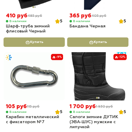
410 руб
365 руб
485 руб
405 руб
5
5
В наличии
В наличии
Шарф-труба зимний
Бандана Черная
флисовый Черный
Купить
Купить
-9%
-12%
105 руб
1 700 руб
115 руб
1 930 руб
5
5
В наличии
В наличии
Карабин металлический
Сапоги зимние ДУТИК
с фиксатором №7
(ЭВА-ШУС) мужские с
липучкой