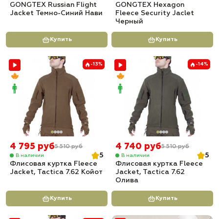
GONGTEX Russian Flight
GONGTEX Hexagon
Jacket Темно-Синий Нави
Fleece Security Jaclet
Черный
Купить
Купить
-13%
-14%
4 795 руб
4 740 руб
5 510 руб
5 510 руб
5
5
В наличии
В наличии
Флисовая куртка Fleece
Флисовая куртка Fleece
Jacket, Tactica 7.62 Койот
Jacket, Tactica 7.62
Олива
Купить
Купить