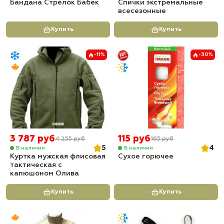
Бандана Стрелок Бабек
Спички экстремальные
всесезонные
Купить
Купить
-11%
-30%
3 787 руб
115 руб
4 255 руб
165 руб
5
4
В наличии
В наличии
Куртка мужская флисовая
Сухое горючее
тактическая с
капюшоном Олива
Купить
Купить