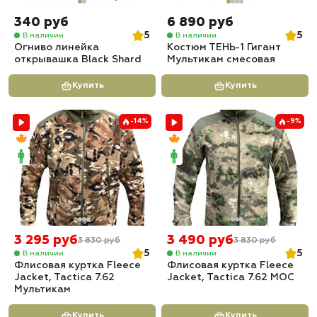
340 руб
6 890 руб
5
5
В наличии
В наличии
Огниво линейка
Костюм ТЕНЬ-1 Гигант
открывашка Black Shard
Мультикам смесовая
Купить
Купить
-14%
-9%
3 295 руб
3 490 руб
3 830 руб
3 830 руб
5
5
В наличии
В наличии
Флисовая куртка Fleece
Флисовая куртка Fleece
Jacket, Tactica 7.62
Jacket, Tactica 7.62 МОС
Мультикам
Купить
Купить