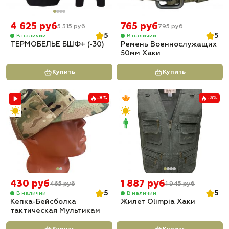
4 625 руб
765 руб
5 315 руб
795 руб
5
5
В наличии
В наличии
ТЕРМОБЕЛЬЕ БШФ+ (-30)
Ремень Военнослужащих
50мм Хаки
Купить
Купить
-8%
-3%
430 руб
1 887 руб
465 руб
1 945 руб
5
5
В наличии
В наличии
Кепка-Бейсболка
Жилет Olimpia Хаки
тактическая Мультикам