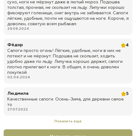
✅ Внутри искуственный мех
сухо, ноги не мёрзнут даже в лютый мороз. Подошва
толстая, прочная, не скользит на льду. Липучки хорошо
✅
Доставка по всей России
фиксируют голенище, снег внутрь не забивается. Сапоги
✅
Быстрая отправка
лёгкие, удобные, почти не ощущаются на ноге. Короче, я
доволен, советую всем рыбакам.
29.08.2024
Фёдор
4
Сапоги просто огонь! Лёгкие, удобные, ноги в них не
потеют и не мёрзнут. Подошва не скользит, ходить
удобно даже по льду. Липучка хорошо держит, сапоги
плотно прилегают к ноге. В общем, я очень доволен
покупкой.
02.04.2024
Людмила
5
Качественные сапоги. Осень-Зима, для деревни самое
то
27.07.2022
Показать еще