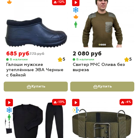
-12%
685 руб
2 080 руб
775 руб
5
5
В наличии
В наличии
Галоши мужские
Свитер МЧС Олива без
утеплённые ЭВА Черные
выреза
с байкой
Купить
Купить
-13%
-4%