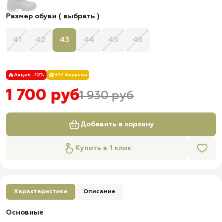
Размер обуви ( выбрать )
41
42
43
44
45
46
Акция -12%
+17 бонусов
1 700 руб
1 930 руб
Добавить в корзину
Купить в 1 клик
Характеристики
Описание
Основные