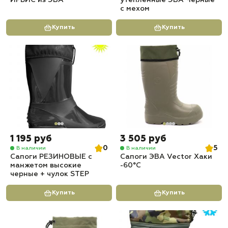
ИРБИС из ЭВА
утеплённые ЭВА Черные
с мехом
Купить
Купить
1 195 руб
3 505 руб
0
5
В наличии
В наличии
Сапоги РЕЗИНОВЫЕ с
Сапоги ЭВА Vector Хаки
манжетом высокие
-60°C
черные + чулок STEP
Купить
Купить