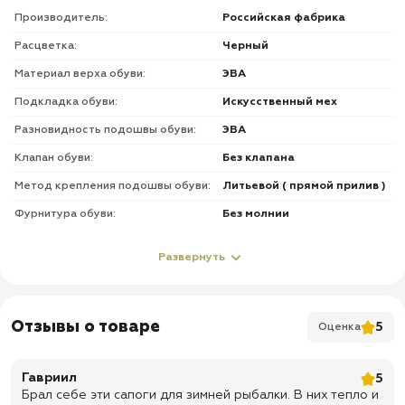
Производитель:
Российская фабрика
Расцветка:
Черный
Материал верха обуви:
ЭВА
Подкладка обуви:
Искусственный мех
Разновидность подошвы обуви:
ЭВА
Клапан обуви:
Без клапана
Метод крепления подошвы обуви:
Литьевой ( прямой прилив )
Фурнитура обуви:
Без молнии
О товаре
Развернуть
✅
Очень легкие
✅
Выполнены из ЭВА материала
Отзывы о товаре
5
Оценка
✅
На липучке
✅
Для суровой зимы
Гавриил
5
✅ Полностью не промокают
Брал себе эти сапоги для зимней рыбалки. В них тепло и