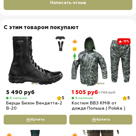
✅ Манжеты для защиты и удобства
Написать отзыв
✅
Доставка по всей России
✅
Быстрая отправка
С этим товаром покупают
-15%
5 490 руб
1 505 руб
1 765 руб
5
5
В наличии
В наличии
Берцы Бизон Вендетта-2
Костюм ВВЗ КМФ от
В-20
дождя Польша ( Polska )
Купить
Купить