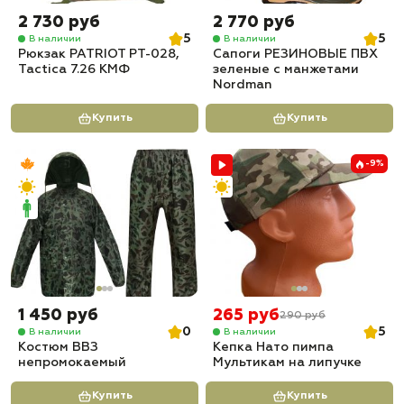
2 730 руб
2 770 руб
5
5
В наличии
В наличии
Рюкзак PATRIOT РТ-028,
Сапоги РЕЗИНОВЫЕ ПВХ
Tactica 7.26 КМФ
зеленые с манжетами
Nordman
Купить
Купить
-9%
1 450 руб
265 руб
290 руб
0
5
В наличии
В наличии
Костюм ВВЗ
Кепка Нато пимпа
непромокаемый
Мультикам на липучке
Купить
Купить