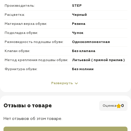
Производитель:
STEP
Расцветка:
Черный
Материал верха обуви:
Резина
Подкладка обуви:
Чулок
Разновидность подошвы обуви:
Однокомпонентная
Клапан обуви:
Без клапана
Метод крепления подошвы обуви:
Литьевой ( прямой прилив )
Фурнитура обуви:
Без молнии
О товаре
Развернуть
✅
Вкладыш: съемный (Чулок)
✅
Сапоги не издают неприятного запаха
Отзывы о товаре
0
Оценка
✅
Резина: ПВХ ( устойчивая )
✅
Подошва: маслобензостойкая
Нет отзывов об этом товаре.
✅ Высокие