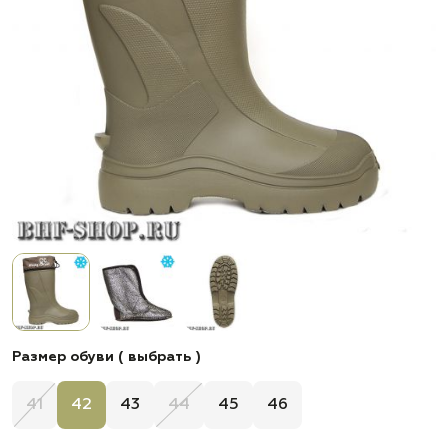
Размер обуви ( выбрать )
41
42
43
44
45
46