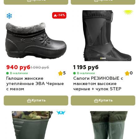
-14%
940 руб
1 195 руб
1 090 руб
5
0
В наличии
В наличии
Галоши женские
Сапоги РЕЗИНОВЫЕ с
утеплённые ЭВА Черные
манжетом высокие
с мехом
черные + чулок STEP
Купить
Купить