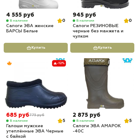
4 555 руб
945 руб
0
0
В наличии
В наличии
Сапоги ЭВА женские
Сапоги РЕЗИНОВЫЕ
БАРСЫ Белые
черные без манжета и
чулком
Купить
Купить
-12%
685 руб
2 875 руб
775 руб
5
5
В наличии
В наличии
Галоши мужские
Сапоги ЭВА АМАРОК
утеплённые ЭВА Черные
-40С
с байкой