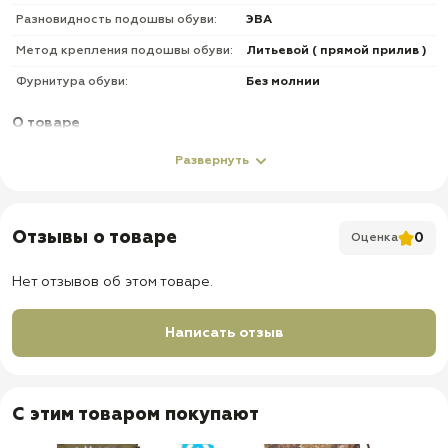
Разновидность подошвы обуви:
ЭВА
Метод крепления подошвы обуви:
Литьевой ( прямой прилив )
Фурнитура обуви:
Без молнии
О товаре
✅
Цвет: о
ливковый
Развернуть
✅
Материал верха: ЭВА + к
аучук
✅
Материал манжета: о
ксфорд
Отзывы о товаре
0
Оценка
✅
Материал подошвы:
ЭВА
✅
Вкладыш: с
ъемный
Нет отзывов об этом товаре.
✅
Температура использования
-55°C
✅
Доставка по всей России
Написать отзыв
✅
Быстрая отправка
С этим товаром покупают