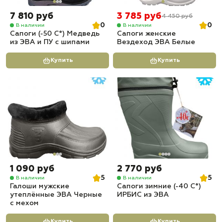
7 810 руб
3 785 руб
4 450 руб
0
0
В наличии
В наличии
Сапоги (-50 С°) Медведь
Сапоги женские
из ЭВА и ПУ с шипами
Вездеход ЭВА Белые
Купить
Купить
1 090 руб
2 770 руб
5
5
В наличии
В наличии
Галоши мужские
Сапоги зимние (-40 С°)
утеплённые ЭВА Черные
ИРБИС из ЭВА
с мехом
Купить
Купить