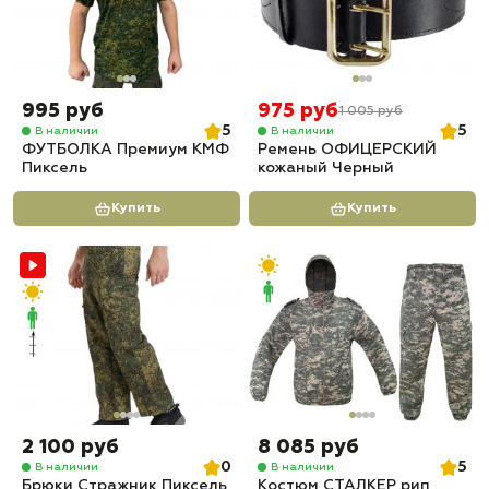
995 руб
975 руб
1 005 руб
5
5
В наличии
В наличии
ФУТБОЛКА Премиум КМФ
Ремень ОФИЦЕРСКИЙ
Пиксель
кожаный Черный
Купить
Купить
2 100 руб
8 085 руб
0
5
В наличии
В наличии
Брюки Стражник Пиксель
Костюм СТАЛКЕР рип