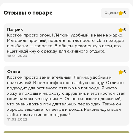
✅ На молнии
✅ Низ куртки на резинке
Отзывы о товаре
5
Оценка
✅ Манжеты на резинке
✅ Капюшон утягивается по овалу лица
Патрик
5
Костюм просто огонь! Лёгкий, удобный, в нём не жарко.
✅ 2 вертикальных нагрудных кармана на молнии
Материал прочный, порвать не так просто. Для походов
✅ 2 накладых глубоких кармана на молни
и рыбалки — самое то. В общем, рекомендую всем, кто
ищет надёжную одежду для активного отдыха.
Брюки:
18.01.2023
✅ На резинке
✅ Низ брюк на резинке
Стася
5
Костюм просто замечательный! Лёгкий, удобный и
✅ 2 прорезных глубоких кармана "листочка"
практичный. В нём комфортно в любую погоду. Отлично
✅ 2 боковых глубоких кармана на молнии
подходит для активного отдыха на природе. Я часто
хожу в походы и на охоту с друзьями, и этот костюм стал
✅ Доставка по всей России
моим надёжным спутником. Он не сковывает движений,
✅ Быстрая отправка
что очень важно при длительных переходах. Также он
хорошо защищает от ветра и дождя. Рекомендую всем
любителям активного отдыха!
11.02.2022