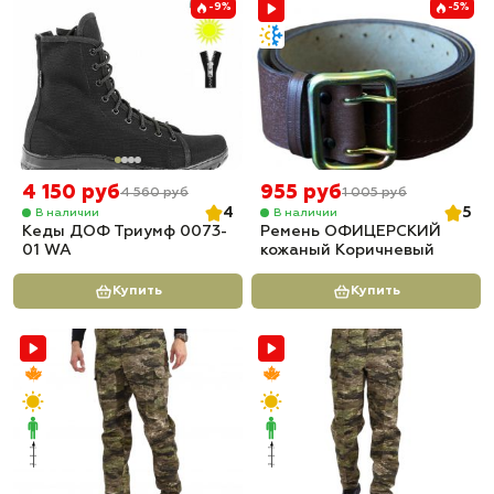
-9%
-5%
4 150 руб
955 руб
4 560 руб
1 005 руб
4
5
В наличии
В наличии
Кеды ДОФ Триумф 0073-
Ремень ОФИЦЕРСКИЙ
01 WA
кожаный Коричневый
Купить
Купить