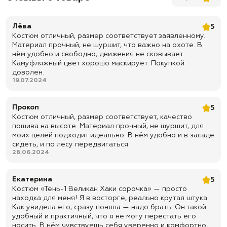
✅ Утяжки пояса на веревках
✅ Доставка по всей России
Лёва
5
Костюм отличный, размер соответствует заявленному.
✅ Быстрая отправка
Материал прочный, не шуршит, что важно на охоте. В
нём удобно и свободно, движения не сковывает.
Камуфляжный цвет хорошо маскирует. Покупкой
доволен.
19.07.2024
Прокоп
5
Костюм отличный, размер соответствует, качество
пошива на высоте. Материал прочный, не шуршит, для
моих целей подходит идеально. В нём удобно и в засаде
сидеть, и по лесу передвигаться.
28.06.2024
Екатерина
5
Костюм «Тень-1 Великан Хаки сорочка» — просто
находка для меня! Я в восторге, реально крутая штука.
Как увидела его, сразу поняла — надо брать. Он такой
удобный и практичный, что я не могу перестать его
носить. В нём чувствуешь себя уверенно и комфортно,