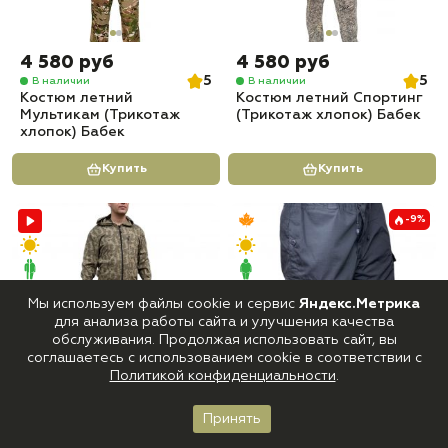
4 580 руб
4 580 руб
5
5
В наличии
В наличии
Костюм летний
Костюм летний Спортинг
Мультикам (Трикотаж
(Трикотаж хлопок) Бабек
хлопок) Бабек
Купить
Купить
-9%
Мы используем файлы cookie и сервис
Яндекс.Метрика
для анализа работы сайта и улучшения качества
обслуживания. Продолжая использовать сайт, вы
соглашаетесь с использованием cookie в соответствии с
Политикой конфиденциальности
.
4 580 руб
6 480 руб
7 120 руб
5
5
В наличии
В наличии
Принять
Костюм летний Тигр
Брюки Горка Гигант
Главная
Каталог
Корзина
Войти
Избранное
(Трикотаж хлопок) Бабек
тактические рип-стоп