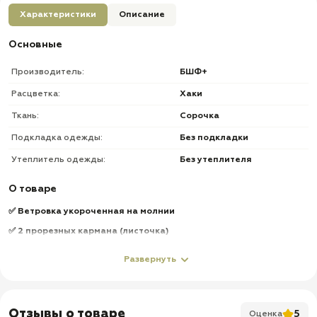
Характеристики
Описание
Основные
Производитель:
БШФ+
Расцветка:
Хаки
Ткань:
Сорочка
Подкладка одежды:
Без подкладки
Утеплитель одежды:
Без утеплителя
О товаре
✅ Ветровка укороченная на молнии
✅ 2 прорезных кармана (листочка)
✅ Низ рукавов и куртки на резинке
Развернуть
✅ Капюшон + утяжки по овалу лица
✅ Брюки на резинке, на брюках боковые карманы
✅ Шлевки под ремень
Отзывы о товаре
5
Оценка