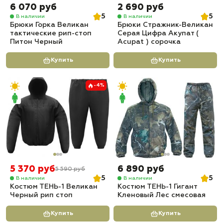
6 070 руб
2 690 руб
5
5
В наличии
В наличии
Брюки Горка Великан
Брюки Стражник-Великан
тактические рип-стоп
Серая Цифра Акупат (
Питон Черный
Acupat ) сорочка
Купить
Купить
-4%
5 370 руб
6 890 руб
5 590 руб
5
5
В наличии
В наличии
Костюм ТЕНЬ-1 Великан
Костюм ТЕНЬ-1 Гигант
Черный рип стоп
Кленовый Лес смесовая
Купить
Купить