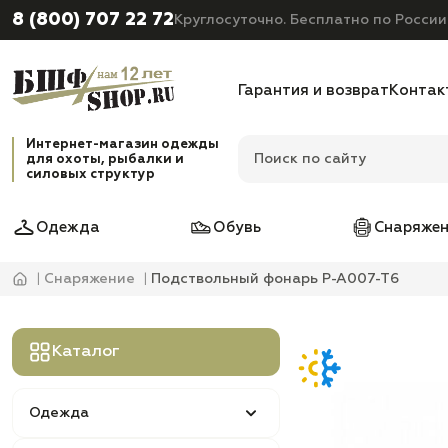
8 (800) 707 22 72
Круглосуточно. Бесплатно по России
Гарантия и возврат
Контак
Интернет-магазин одежды
для охоты, рыбалки и
силовых структур
Одежда
Обувь
Снаряжен
Снаряжение
Подствольный фонарь P-A007-T6
Каталог
Одежда