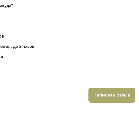
акуда"
ов
боты: до 2 часов
ии
Написать отзыв