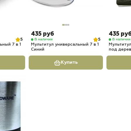
435 руб
435 ру
5
5
В наличии
В наличии
ный 7 в 1
Мультитул универсальный 7 в 1
Мультитул
Синий
под дерев
Купить