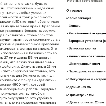
Источник света фонаря:
й активного отдыха, будь то
изм. Этот компактный и надёжный
О товаре
спутником в любых условиях
рсальности и функциональности.
✅
Комплектация:
иодом (LED), который обеспечивает
-
Фонарь
вет на длительное время. Крепление
гко установить фонарь на оружие,
- Литий-ионный аккумуля
ля охотников и страйкболистов.
куда» гарантирует совместимость с
-
Зарядные устройства (о
ружия, а универсальное крепление
-
Выносная кнопка
иксировать фонарь на стволе. Это
 использования и безопасность во
-
Универсальное креплени
р 27 мм и длина 135 мм делают
ёгким, что важно при длительных
-
Шестигранный ключ
 действиях. Диаметр линзы 25 мм
-
Переходник на мизинчи
 свет на нужном расстоянии, что
ным как для ближнего, так и для
✅
Фокусировка и настро
 комплекте с фонарём идёт литий-
костью 4800 mAh, который
✅
Длина: 135 мм
ов непрерывной работы. Зарядные
т прикуривателя автомобиля
✅ Диаметр: 27 мм
ить аккумулятор, что удобно в
✅
Диаметр линзы: 25 мм
осная кнопка позволяет управлять