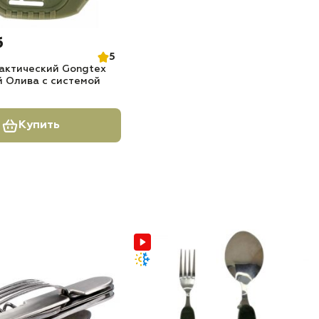
б
5
актический Gongtex
 Олива с системой
Купить