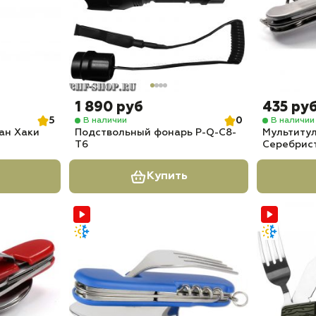
1 890 руб
435 ру
5
0
В наличии
В наличии
ан Хаки
Подствольный фонарь P-Q-С8-
Мультитул
T6
Серебрис
Купить