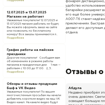
Подробнее
фонарём дистанционно,
удобство использовани
батарейки расширяет в
12.07.2025 и 13.07.2025
его ещё более универс
Магазин не работает
A007-T6 станет надёж
Уважаемые покупатели! 12.07.2025 и
приключениях. Быстрая 
13.07.2025 магазин работать не будет,
Вы можете оформить заказ на сайте
делают его доступным 
или позвонить по бесплатному
отдыха.
номеру! Все заказы принимаются п..
Подробнее
График работы на майские
праздники
Дорогие покупатели! Сообщаем вам
об изменениях в режиме работы
магазина в праздничные дни: 1 мая —
работаем с 10:00 до 17:00. 2, 3..
Отзывы о
Подробнее
Обзоры и отзывы продукции
Бшф в VK Видео
Абдула
Уважаемые покупатели! По вашим
Недавно приобрёл это
многочисленным просьбам мы начали
очень доволен. Светит
добавлять короткие видео на наш VK
освещает большую пл
Видео канал. На канале видео будут