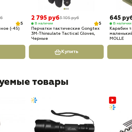
2 795 руб
645 ру
уб
3 105 руб
5
5
В наличии
В наличии
ное (-45)
Перчатки тактические Gongtex
Карабин т
3M-Thinsulate Tactical Gloves,
маленький
Черные
MOLLE
Купить
уемые товары