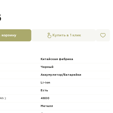
б
 корзину
Купить в 1 клик
Китайская фабрика
Черный
Аккумулятор/Батарейки
Li-ion
Есть
h ):
4800
Металл