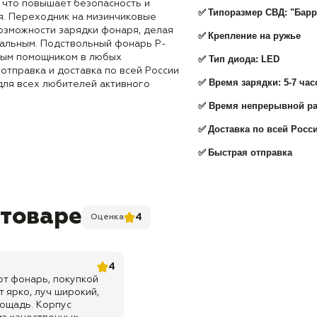
 что повышает безопасность и
✅
Типоразмер СВД: "Барр
я. Переходник на мизинчиковые
озможности зарядки фонаря, делая
✅
Крепление на ружье
альным. Подствольный фонарь P-
ным помощником в любых
✅ Тип диода: LED
отправка и доставка по всей России
✅ Время зарядки: 5-7 час
для всех любителей активного
✅ Время непрерывной ра
✅
Доставка по всей Росс
✅
Быстрая отправка
 товаре
4
Оценка
4
т фонарь, покупкой
 ярко, луч широкий,
ощадь. Корпус