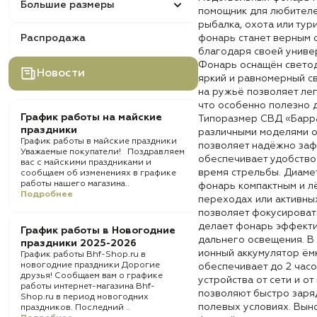
Большие размеры
помощник для любителе
рыбалка, охота или тур
Распродажа
фонарь станет верным 
благодаря своей униве
Фонарь оснащён светод
Новости
яркий и равномерный с
на ружьё позволяет ле
что особенно полезно д
График работы на майские
Типоразмер СВД «Барра
праздники
различными моделями о
График работы в майские праздники
позволяет надёжно заф
Уважаемые покупатели! Поздравляем
обеспечивает удобство
вас с майскими праздниками и
время стрельбы. Диамет
сообщаем об изменениях в графике
работы нашего магазина..
фонарь компактным и л
Подробнее
переходах или активных
позволяет фокусировать
делает фонарь эффектив
График работы в Новогодние
дальнего освещения. В
праздники 2025-2026
ионный аккумулятор ём
График работы Bhf-Shop.ru в
новогодние праздники Дорогие
обеспечивает до 2 час
друзья! Сообщаем вам о графике
устройства от сети и о
работы интернет-магазина Bhf-
позволяют быстро заряд
Shop.ru в период новогодних
полевых условиях. Вын
праздников. Последний ..