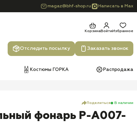
magaz@bhf-shop.ru
Написать в Max
Корзина
Войти
Избранное
Отследить посылку
Заказать звонок
Костюмы ГОРКА
Распродажа
Поделиться
В наличии
льный фонарь P-A007-