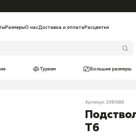
ты
Размеры
О нас
Доставка и оплата
Расцветки
ие
Туризм
Большие размеры
Артикул: 2981580
Подство
T6