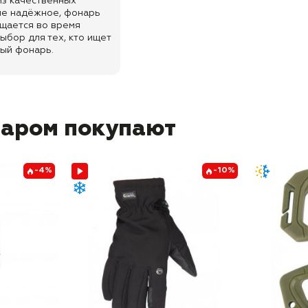
из качественных
ие надёжное, фонарь
ещается во время
ыбор для тех, кто ищет
ый фонарь.
варом покупают
-4%
-10%