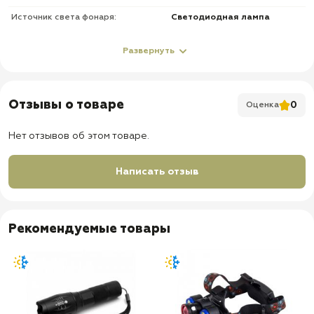
Источник света фонаря:
Светодиодная лампа
О товаре
Развернуть
✅ Работа от батареек или аккумулятора
✅ Возможность фокусировать или распылять свет луча
Отзывы о товаре
0
Оценка
✅ Режимы работы: Яркий / Экономичный / Сигнальный
(стробоскоп)
Нет отзывов об этом товаре.
✅ Комплектация:
Написать отзыв
- Фонарь;
- Крепление для оружия;
- Соединитель;
Рекомендуемые товары
- Литий-ионный аккумулятор 18650 mAh;
- Зарядное устройство от сети 220 V;
- Ремешок на запястье;
- Отдельный блок для зарядки аккумулятора;