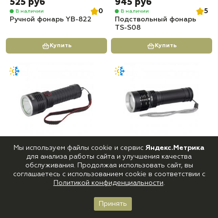
525 руб
945 руб
0
5
В наличии
В наличии
Ручной фонарь YB-822
Подствольный фонарь
TS-S08
Купить
Купить
Мы используем файлы cookie и сервис
Яндекс.Метрика
840 руб
840 руб
для анализа работы сайта и улучшения качества
0
5
В наличии
В наличии
обслуживания. Продолжая использовать сайт, вы
Подствольный фонарь
Ручной фонарь TS-T603 (
соглашаетесь с использованием cookie в соответствии с
TS-S09
белый + красный свет )
Политикой конфиденциальности
.
Купить
Купить
Принять
Главная
Каталог
Корзина
Войти
Избранное