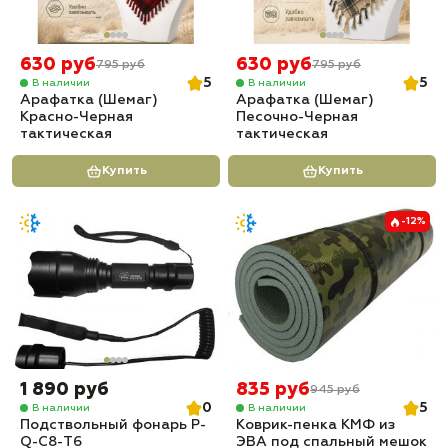
630 руб
630 руб
795 руб
795 руб
5
5
В наличии
В наличии
Арафатка (Шемаг)
Арафатка (Шемаг)
Красно-Черная
Песочно-Черная
тактическая
тактическая
Купить
Купить
-12%
1 890 руб
835 руб
945 руб
0
5
В наличии
В наличии
Подствольный фонарь P-
Коврик-пенка КМФ из
Q-С8-T6
ЭВА под спальный мешок