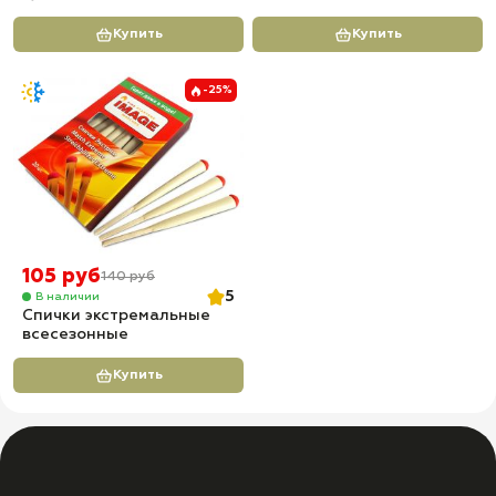
Купить
Купить
-25%
105 руб
140 руб
5
В наличии
Спички экстремальные
всесезонные
Купить