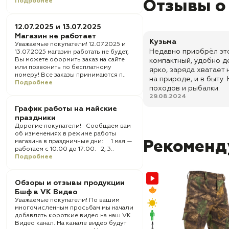
Подробнее
Отзывы о
12.07.2025 и 13.07.2025
Магазин не работает
Кузьма
Уважаемые покупатели! 12.07.2025 и
Недавно приобрёл это
13.07.2025 магазин работать не будет,
Вы можете оформить заказ на сайте
компактный, удобно д
или позвонить по бесплатному
ярко, заряда хватает 
номеру! Все заказы принимаются п..
на природе, и в быту
Подробнее
походов и рыбалки.
29.08.2024
График работы на майские
праздники
Дорогие покупатели! Сообщаем вам
об изменениях в режиме работы
магазина в праздничные дни: 1 мая —
Рекоменд
работаем с 10:00 до 17:00. 2, 3..
Подробнее
Обзоры и отзывы продукции
Бшф в VK Видео
Уважаемые покупатели! По вашим
многочисленным просьбам мы начали
добавлять короткие видео на наш VK
Видео канал. На канале видео будут