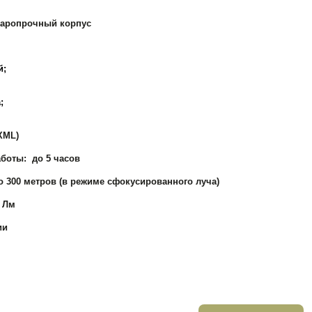
даропрочный корпус
й;
;
XML)
боты: до 5 часов
о 300 метров (в режиме сфокусированного луча)
0 Лм
ии