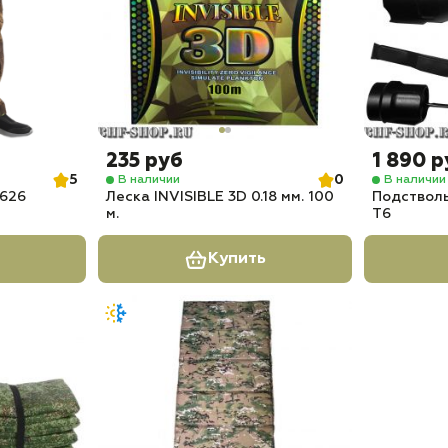
235 руб
1 890 р
5
0
В наличии
В наличии
 626
Леска INVISIBLE 3D 0.18 мм. 100
Подствол
м.
T6
Купить