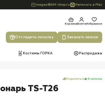
magaz@bhf-shop.ru
Написать в Max
Корзина
Войти
Избранное
Отследить посылку
Заказать звонок
Костюмы ГОРКА
Распродажа
Поделиться
В наличии
онарь TS-T26