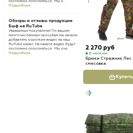
постоянно пополняться. Мы о..
Подробнее
Обзоры и отзывы продукции
Бшф на RuTube
Уважаемые покупатели! По вашим
многочисленным просьбам мы начали
добавлять короткие видео на наш
RuTube канал. На канале видео будут
2 270 руб
постоянно пополняться. Мы оче..
Подробнее
В наличии
Брюки Стражник Лес
смесовка
Купить