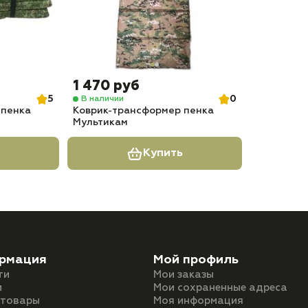
1 470 руб
5
0
В наличии
 пенка
Коврик-трансформер пенка
Мультикам
Купить
рмация
Мой профиль
ти
Мои заказы
и
Мои сохраненные адреса
 товары
Моя информация