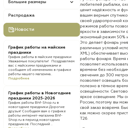
Большие размеры
любителей рыбалки, охот
ценит надёжность и фун
Распродажа
вашим верным спутнико
своей ударопрочной кон
режимов работы позво
Новости
яркости в зависимости 
экономный режим 50% и
Это делает фонарь уни
График работы на майские
различных условий испо
праздники
XML) обеспечивает выс
График работы в майские праздники
работы фонаря. Время 
Уважаемые покупатели! Поздравляем
позволяет использоват
вас с майскими праздниками и
времени без необходим
сообщаем об изменениях в графике
работы нашего магазина..
свечения до 300 метро
Подробнее
позволяет освещать бо
полезно в тёмное время
освещённости. Светово
График работы в Новогодние
яркое освещение. Мы о
праздники 2025-2026
России, поэтому вы мож
График работы Bhf-Shop.ru в
новогодние праздники Дорогие
свой заказ вовремя. Бы
друзья! Сообщаем вам о графике
как можно скорее прис
работы интернет-магазина Bhf-
T26.
Shop.ru в период новогодних
праздников. Последний ..