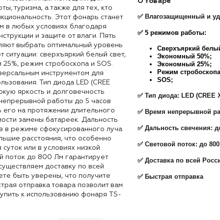
О товаре
ы, туризма, а также для тех, кто
✅ Влагозащищенный и у
кциональность. Этот фонарь станет
м в любых условиях благодаря
✅ 5 режимов работы:
струкции и защите от влаги. Пять
ляют выбрать оптимальный уровень
Сверхъяркий белы
от ситуации: сверхъяркий белый свет,
Экономный 50%;
Экономный 25%;
 25%, режим стробоскопа и SOS.
Режим стробоскопа
версальным инструментом для
SOS;
льзования. Тип диода LED (CREE
окую яркость и долговечность
✅ Тип диода: LED (CREE 
непрерывной работы до 5 часов
ь его на протяжении длительного
✅
Время непрерывной ра
ости замены батареек. Дальность
✅
Дальность свечения: д
в в режиме сфокусированного луча
льшие расстояния, что особенно
✅
Световой поток: до 80
 суток или в условиях низкой
й поток до 800 Лм гарантирует
✅ Доставка по всей Росс
существляем доставку по всей
ете быть уверены, что получите
✅
Быстрая отправка
страя отправка товара позволит вам
тупить к использованию фонаря TS-