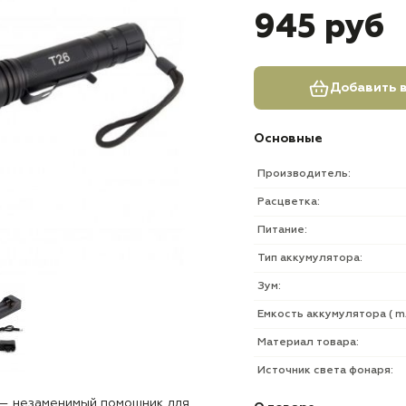
945 руб
Добавить в
Основные
Производитель:
Расцветка:
Питание:
Тип аккумулятора:
Зум:
Емкость аккумулятора ( mA
Материал товара:
Источник света фонаря:
 — незаменимый помощник для