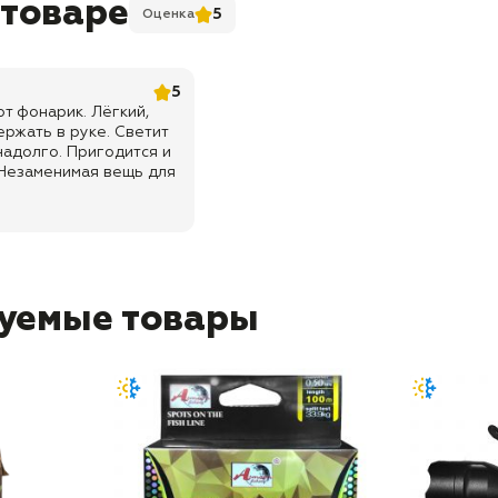
 товаре
5
Оценка
5
т фонарик. Лёгкий,
ержать в руке. Светит
надолго. Пригодится и
. Незаменимая вещь для
уемые товары