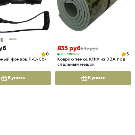
уб
835 руб
945 руб
0
5
В наличии
ьный фонарь P-Q-С8-
Коврик-пенка КМФ из ЭВА под
спальный мешок
Купить
Купить