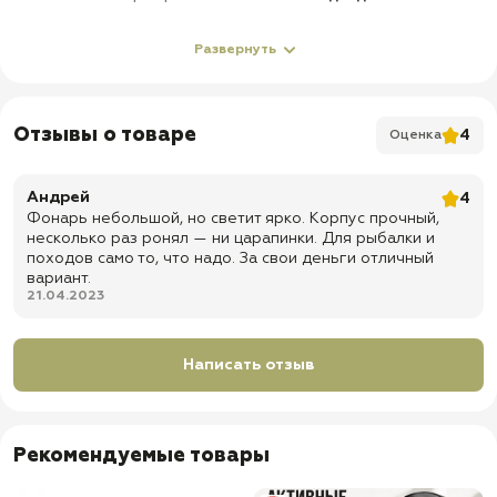
О товаре
Развернуть
✅ Влагозащищенный и ударопрочный корпус
✅ 5 режимов работы:
Отзывы о товаре
4
Оценка
Сверхъяркий белый;
Экономный 50%;
Экономный 25%;
Андрей
4
Режим стробоскопа;
Фонарь небольшой, но светит ярко. Корпус прочный,
SOS;
несколько раз ронял — ни царапинки. Для рыбалки и
✅ Тип диода: LED
походов само то, что надо. За свои деньги отличный
вариант.
✅
Время непрерывной работы: до 12 часов
21.04.2023
✅
Дальность свечения: до 300 метров (в режиме
сфокусированного луча)
Написать отзыв
✅
Световой поток: до 1000 Лм
✅ Доставка по всей России
Рекомендуемые товары
✅
Быстрая отправка