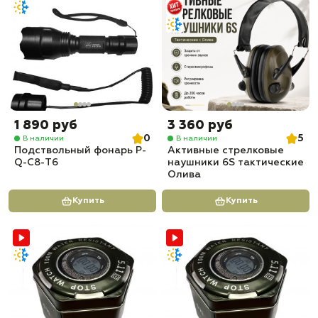
1 890 руб
3 360 руб
0
5
В наличии
В наличии
Подствольный фонарь P-
Активные стрелковые
Q-С8-T6
наушники 6S тактические
Олива
Купить
Купить