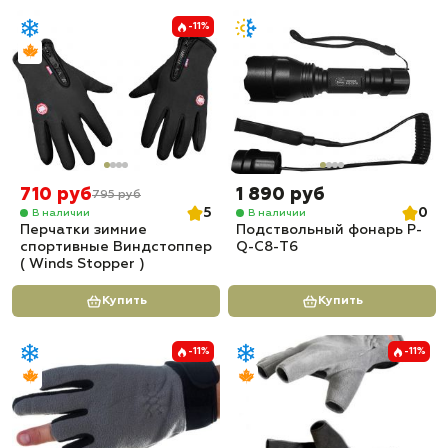
-11%
710 руб
1 890 руб
795 руб
5
0
В наличии
В наличии
Перчатки зимние
Подствольный фонарь P-
спортивные Виндстоппер
Q-С8-T6
( Winds Stopper )
Купить
Купить
-11%
-11%