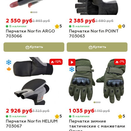
2 550 руб
2 385 руб
2 865 руб
2 680 руб
5
0
В наличии
В наличии
Перчатки Norfin ARGO
Перчатки Norfin POINT
703066
703063
Купить
Купить
-12%
-7%
2 926 руб
1 035 руб
3 325 руб
1 110 руб
5
5
В наличии
В наличии
Перчатки Norfin HELIUM
Перчатки зимние
703067
тактические с манжетами