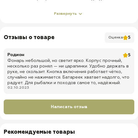
О товаре
Развернуть
✅ Влагозащищенный и ударопрочный корпус
✅ В
озможно перезаряжать от Micro USB кабеля
Отзывы о товаре
5
Оценка
✅ 3 режима работы:
Сверхъяркий белый;
Родион
5
Экономный 50%;
Фонарь небольшой, но светит ярко. Корпус прочный,
Режим стробоскопа;
несколько раз ронял — ни царапинки. Удобно держать в
✅ Тип диода: LED
руке, не скользит. Кнопка включения работает чётко,
случайно не нажимается. Батареек хватает надолго, что
✅
Время непрерывной работы: до 12 часов
радует. Для рыбалки и походов самое то, надёжный.
02.10.2023
✅
Дальность свечения: до 300 метров (в режиме
сфокусированного луча)
✅
Световой поток: до 500 Лм
Написать отзыв
✅ Доставка по всей России
✅
Быстрая отправка
Рекомендуемые товары