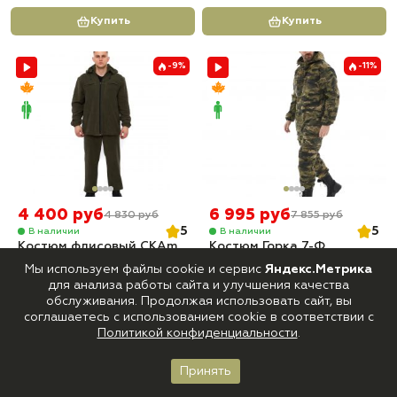
Купить
Купить
-9%
-11%
4 400 руб
6 995 руб
4 830 руб
7 855 руб
5
5
В наличии
В наличии
Костюм флисовый СКАm
Костюм Горка 7-Ф
Бабек Хаки
Премиум Деми Темный
Мы используем файлы cookie и сервис
Яндекс.Метрика
Мох (с флисом) Савва
для анализа работы сайта и улучшения качества
Морозов
обслуживания. Продолжая использовать сайт, вы
соглашаетесь с использованием cookie в соответствии с
Купить
Купить
Политикой конфиденциальности
.
-14%
Принять
Главная
Каталог
Корзина
Войти
Избранное