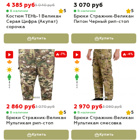
4 385 руб
3 070 руб
5 040 руб
5
5
В наличии
В наличии
Костюм ТЕНЬ-1 Великан
Брюки Стражник-Великан
Серая Цифра (Акупат)
Питон Черный рип-стоп
сорочка
Купить
Купить
-7%
-4%
2 860 руб
2 970 руб
3 070 руб
3 090 руб
5
5
В наличии
В наличии
Брюки Стражник-Великан
Брюки Стражник-Великан
Мультикам рип-стоп
Мультикам смесовка
Купить
Купить