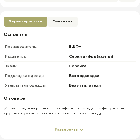
Характеристики
Описание
Основные
Производитель:
БШФ+
Расцветка:
Серая цифра (акупат)
Ткань:
Сорочка
Подкладка одежды:
Без подкладки
Утеплитель одежды:
Без утеплителя
О товаре
✅ Пояс: сзади на резинке — комфортная посадка по фигуре для
крупных мужчин и активной носки в теплую погоду
✅ Шлевки: под ремень — позволяют носить брюки с тактическим,
текстильным или классическим ремнем
Развернуть
✅ Застежка пояса: на пуговицу — надежная фиксация брюк по талии