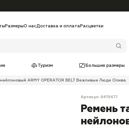
ты
Размеры
О нас
Доставка и оплата
Расцветки
ие
Туризм
Большие размеры
й нейлоновый ARMY OPERATOR BELT Вежливые Люди Олива
Артикул: 6419471
Ремень т
нейлоно