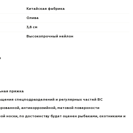
Китайская фабрика
Олива
3,8 см
Высокопрочный нейлон
н
ьная пряжка
ащения спецподразделений и регулярных частей ВС
ированной, антикоррозийной, матовой поверхности
ой носки, по достоинству будет оценен рыбаками, охотниками и