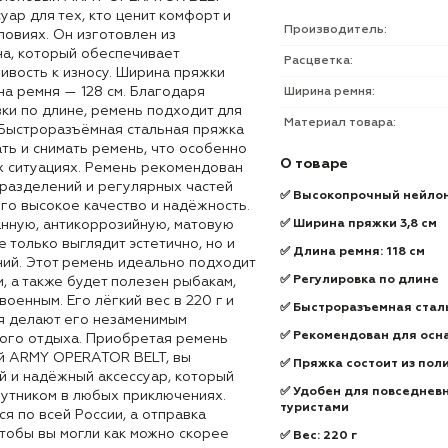
уар для тех, кто ценит комфорт и
Производитель:
ловиях. Он изготовлен из
а, который обеспечивает
Расцветка:
ивость к износу. Ширина пряжки
ина ремня — 128 см. Благодаря
Ширина ремня:
ки по длине, ремень подходит для
Материал товара:
 Быстроразъёмная стальная пряжка
ть и снимать ремень, что особенно
О товаре
х ситуациях. Ремень рекомендован
разделений и регулярных частей
✅ Высокопрочный нейло
го высокое качество и надёжность.
нную, антикоррозийную, матовую
✅ Ширина пряжки 3,8 см
е только выглядит эстетично, но и
✅ Длина ремня: 118 см
ий. Этот ремень идеально подходит
✅ Регулировка по длине
, а также будет полезен рыбакам,
военным. Его лёгкий вес в 220 г и
✅ Быстроразъемная стал
я делают его незаменимым
✅ Рекомендован для осн
ного отдыха. Приобретая ремень
й ARMY OPERATOR BELT, вы
✅ Пряжка состоит из пол
й и надёжный аксессуар, который
✅ Удобен для повседневн
путником в любых приключениях.
туристами
я по всей России, а отправка
тобы вы могли как можно скорее
✅ Вес: 220 г