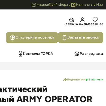
magaz@bhf-shop.ru
Написать в Max
Корзина
Войти
Избранное
Отследить посылку
Заказать звонок
Костюмы ГОРКА
Распродажа
Поделиться
В наличии
актический
вый ARMY OPERATOR