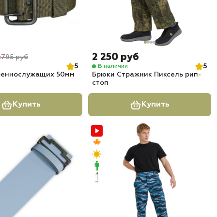
б
2 250 руб
795 руб
5
5
В наличии
оеннослужащих 50мм
Брюки Стражник Пиксель рип-
стоп
Купить
Купить