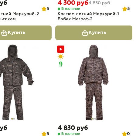
руб
4 300 руб
4 830 руб
5
5
В наличии
етний Меркурий-2
Костюм летний Меркурий-1
льтикам
Бабек Marpat-2
Купить
Купить
руб
4 830 руб
5
0
В наличии