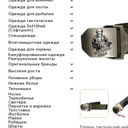
Одежда для военных
Одежда для охоты
Одежда для рыбалки
Одежда тактическая
Одежда SoftShell
(Софтшелл)
Спецодежда
Влагозащитная одежда
Одежда для охраны
Камуфлированная одежда
Разгрузочные жилеты
Оригинальные бренды
Высокие роста
Головные уборы
Нижнее белье
Тельняшки
Носки
Термобелье
Свитера
Перчатки и варежки
Толстовки
Футболки
Майки
Рубашки
Шорты
Ремень тактический н