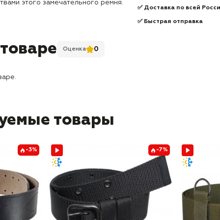
твами этого замечательного ремня.
✅ Доставка по всей Росс
✅ Быстрая отправка
 товаре
0
Оценка
варе.
уемые товары
-3%
-7%