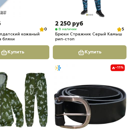
б
2 250 руб
0
5
В наличии
олдатский кожаный
Брюки Стражник Серый Камыш
з бляхи
рип-стоп
Купить
Купить
-11%