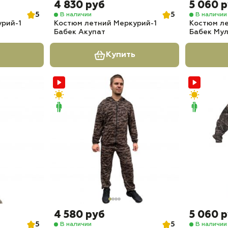
4 830 руб
5 060 
5
5
В наличии
В наличии
рий-1
Костюм летний Меркурий-1
Костюм л
Бабек Акупат
Бабек Му
Купить
4 580 руб
5 060 
5
5
В наличии
В наличии