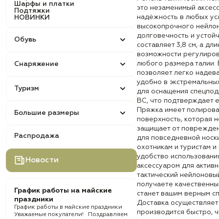
Шарфы и платки
это незаменимый аксесс
Подтяжки
надёжность в любых ус
НОВИНКИ
высокопрочного нейлон
долговечность и устойч
Обувь
составляет 3,8 см, а дл
возможности регулиров
любого размера талии.
Снаряжение
позволяет легко надева
удобно в экстремальны
Туризм
для оснащения спецпод
ВС, что подтверждает е
Пряжка имеет полирова
Большие размеры
поверхность, которая н
защищает от поврежден
Распродажа
для повседневной носки
охотникам и туристам и 
удобство использовани
Новости
аксессуаром для актив
тактический нейлоновы
получаете качественны
График работы на майские
станет вашим верным с
праздники
Доставка осуществляетс
График работы в майские праздники
производится быстро, ч
Уважаемые покупатели! Поздравляем