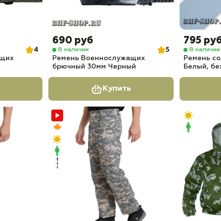
690 руб
795 ру
4
5
В наличии
В наличии
ащих
Ремень Военнослужащих
Ремень с
брючный 30мм Черный
Белый, бе
Купить