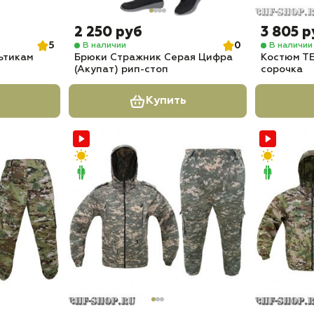
2 250 руб
3 805 р
5
0
В наличии
В наличии
ьтикам
Брюки Стражник Серая Цифра
Костюм ТЕ
(Акупат) рип-стоп
сорочка
Купить