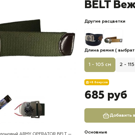
BELT Ве
Другие расцветки
Длина ремня ( выбрат
1 - 105 см
2 - 11
+6 бонусов
685 руб
Добавить в
Основные
ейлоновый ARMY OPERATOR BELT —