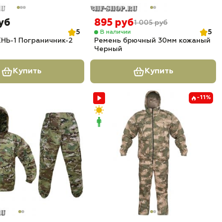
уб
895 руб
1 005 руб
5
5
В наличии
НЬ-1 Пограничник-2
Ремень брючный 30мм кожаный
Черный
Купить
Купить
-11%