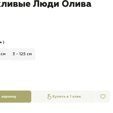
жливые Люди Олива
ь )
5 см
3 - 125 см
 корзину
Купить в 1 клик