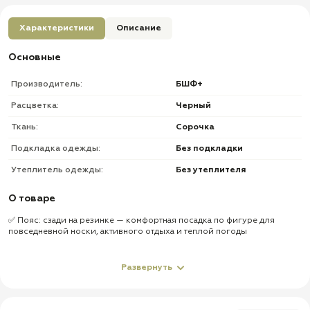
Характеристики
Описание
Основные
Производитель:
БШФ+
Расцветка:
Черный
Ткань:
Сорочка
Подкладка одежды:
Без подкладки
Утеплитель одежды:
Без утеплителя
О товаре
✅ Пояс: сзади на резинке — комфортная посадка по фигуре для
повседневной носки, активного отдыха и теплой погоды
✅ Шлевки: под ремень — позволяют носить брюки с тактическим,
текстильным или классическим ремнем
Развернуть
✅ Застежка пояса: на пуговицу — надежная фиксация брюк по талии
✅ Ширинка: на молнии — удобная классическая застежка