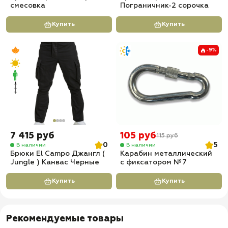
смесовка
Пограничник-2 сорочка
Купить
Купить
-9%
7 415 руб
105 руб
115 руб
0
5
В наличии
В наличии
Брюки El Campo Джангл (
Карабин металлический
Jungle ) Канвас Черные
с фиксатором №7
Купить
Купить
Рекомендуемые товары