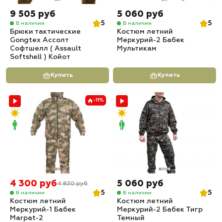
9 505 руб
5 060 руб
5
5
В наличии
В наличии
Брюки тактические
Костюм летний
Gongtex Ассолт
Меркурий-2 Бабек
Софтшелл ( Assault
Мультикам
Softshell ) Койот
Купить
Купить
-11%
4 300 руб
5 060 руб
4 830 руб
5
5
В наличии
В наличии
Костюм летний
Костюм летний
Меркурий-1 Бабек
Меркурий-2 Бабек Тигр
Marpat-2
Темный