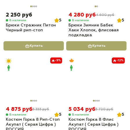
2 250 руб
4 280 руб
4 600 руб
5
5
В наличии
В наличии
Брюки Стражник Питон
Брюки Зимние Бабек
Черный рип-стоп
Хаки Хлопок, флисовая
подкладка
Купить
Купить
-9%
-12%
4 875 руб
5 034 руб
5 355 руб
5 720 руб
5
5
В наличии
В наличии
Костюм Горка 8 Рип-Стоп
Костюм Горка 8 Флис
Акупат ( Серая Цифра )
Акупат ( Серая Цифра )
РОССИЯ
РОССИЯ