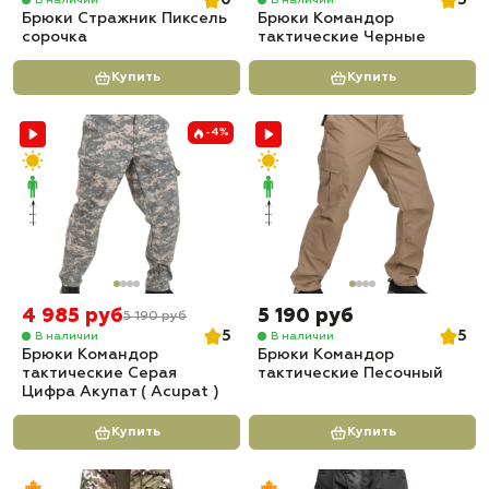
0
5
Брюки Стражник Пиксель
Брюки Командор
сорочка
тактические Черные
Купить
Купить
-4%
4 985 руб
5 190 руб
5 190 руб
5
5
В наличии
В наличии
Брюки Командор
Брюки Командор
тактические Серая
тактические Песочный
Цифра Акупат ( Acupat )
Купить
Купить