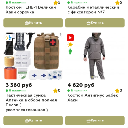
5
5
В наличии
В наличии
Костюм ТЕНЬ-1 Великан
Карабин металлический
Хаки сорочка
с фиксатором №7
Купить
Купить
3 360 руб
4 620 руб
0
0
В наличии
В наличии
Тактическая сумка
Костюм Антигнус Бабек
Аптечка в сборе полная
Хаки
Песок (
укомплектованная )
Купить
Купить