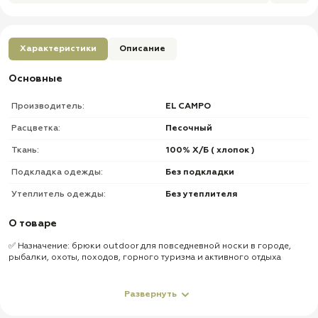
Характеристики
Описание
Основные
Производитель:
EL CAMPO
Расцветка:
Песочный
Ткань:
100% Х/Б ( хлопок )
Подкладка одежды:
Без подкладки
Утеплитель одежды:
Без утеплителя
О товаре
✅ Назначение: брюки outdoor для повседневной носки в городе,
рыбалки, охоты, походов, горного туризма и активного отдыха
✅ Материал: прочная ткань канвас (Kanvas) — усиленный хлопок с
добавками
Развернуть
✅ Пропитка ткани: водоотталкивающая, с защитой от ветра и