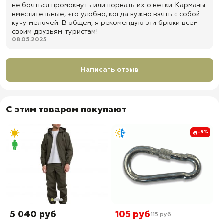
не бояться промокнуть или порвать их о ветки. Карманы
фигуры
вместительные, это удобно, когда нужно взять с собой
✅ Назначение: брюки El Campo Джангл ( Jungle ) Великан Песочные
кучу мелочей. В общем, я рекомендую эти брюки всем
для города, рыбалки, охоты, туризма, походов, леса, горной
своим друзьям-туристам!
местности и активной носки
08.05.2023
✅ Доставка по всей России
✅ Быстрая отправка
Написать отзыв
С этим товаром покупают
-9%
5 040 руб
105 руб
115 руб