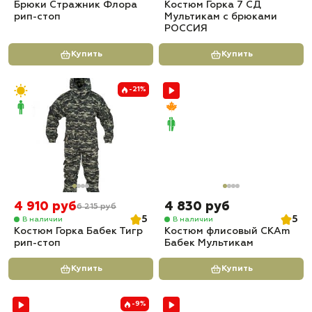
Брюки Стражник Флора
Костюм Горка 7 СД
рип-стоп
Мультикам с брюками
РОССИЯ
Купить
Купить
-21%
4 910 руб
4 830 руб
6 215 руб
5
5
В наличии
В наличии
Костюм Горка Бабек Тигр
Костюм флисовый СКАm
рип-стоп
Бабек Мультикам
Купить
Купить
-9%