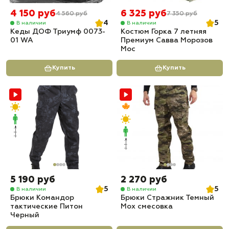
4 150 руб
6 325 руб
4 560 руб
7 350 руб
4
5
В наличии
В наличии
Кеды ДОФ Триумф 0073-
Костюм Горка 7 летняя
01 WA
Премиум Савва Морозов
Мос
Купить
Купить
5 190 руб
2 270 руб
5
5
В наличии
В наличии
Брюки Командор
Брюки Стражник Темный
тактические Питон
Мох смесовка
Черный