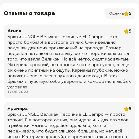
сохранением воздухопроницаемости
✅ Усиление: двойной слой ткани в области сиденья
Отзывы о товаре
5
Оценка
✅ Колени: усиленные накладки
✅ Комфорт: брюки не шуршат и имеют удобную посадку
Агния
5
✅ Застежка: ширинка на молнии с ветрозащитной планкой на двух
Брюки JUNGLE Великан Песочные EL Campo — это
пуговицах
просто бомба! Я в восторге от них. Они идеально
подошли для моих приключений на природе. Размер
✅ Пояс: утягивающая резинка сзади
подошёл тютелька в тютельку, хотя я переживала из-за
✅ Регулировка пояса: утяжки с обеих сторон, регулировка
того, что взяла Великан. Но всё чётко, сидят как влитые.
примерно на ±1 размер
Материал прочный, не промокает и не продувает, а ещё
он очень приятный на ощупь. Карманы глубокие, можно
✅ Шлевки: под ремень шириной до 5 см
положить много всего нужного для похода. В этих
✅ Количество карманов: 5 карманов
брюках я чувствую себя уверенно и комфортно в любых
условиях.
✅ Боковые карманы: 2 прорезных кармана на молнии
17.06.2023
✅ Набедренные карманы: 2 боковых кармана с клапаном на кнопках и
регулировкой объема
Яромира
5
✅ Задний карман: 1 карман на молнии
Брюки JUNGLE Великан Песочные EL Campo — просто
топчик! Я в восторге от них, они идеальны для походов
✅ Дополнительная фиксация: утягивающие резинки на сгибе колена
и рыбалки. Размер подошёл идеально, хотя я
✅ Цвет: песочный
переживала, что будут слишком большие, но нет, всё
чётко. Материал прочный, не промокает, так что можно
✅ Размерная категория: Великан — большие размеры для крупной