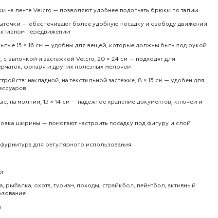
ки на ленте Velcro — позволяют удобнее подогнать брюки по талии
выточки — обеспечивают более удобную посадку и свободу движений
 активном передвижении
ытые 15 × 16 см — удобны для вещей, которые должны быть под рукой
с выточкой и застежкой Velcro, 20 × 24 см — подходят для
ерчаток, фонаря и других полезных мелочей
ройств: накладной, на текстильной застежке, 8 × 13 см — удобен для
ессуаров
е, на молнии, 13 × 14 см — надежное хранение документов, ключей и
ровка ширины — помогают настроить посадку под фигуру и слой
 фурнитура для регулярного использования
or
а, рыбалка, охота, туризм, походы, страйкбол, пейнтбол, активный
ьзование
и