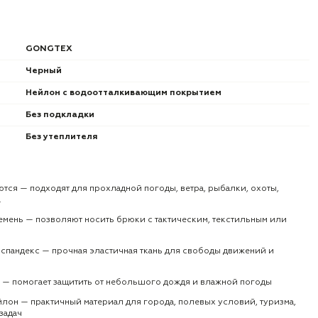
GONGTEX
Черный
Нейлон с водоотталкивающим покрытием
Без подкладки
Без утеплителя
ются — подходят для прохладной погоды, ветра, рыбалки, охоты,
а
емень — позволяют носить брюки с тактическим, текстильным или
 спандекс — прочная эластичная ткань для свободы движений и
 — помогает защитить от небольшого дождя и влажной погоды
йлон — практичный материал для города, полевых условий, туризма,
задач