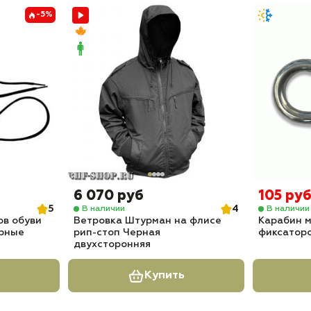
-5%
6 070 руб
105 ру
5
4
В наличии
В наличии
ов обуви
Ветровка Штурман на флисе
Карабин м
ерные
рип-стоп Черная
фиксатор
двухсторонняя
Купить