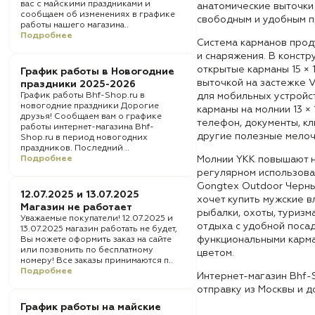
вас с майскими праздниками и
анатомические выточки
сообщаем об изменениях в графике
свободным и удобным пр
работы нашего магазина..
Подробнее
Система карманов прод
и снаряжения. В конст
открытые карманы 15 × 
График работы в Новогодние
выточкой на застежке V
праздники 2025-2026
График работы Bhf-Shop.ru в
для мобильных устройст
новогодние праздники Дорогие
карманы на молнии 13 × 
друзья! Сообщаем вам о графике
телефон, документы, кл
работы интернет-магазина Bhf-
другие полезные мелоч
Shop.ru в период новогодних
праздников. Последний ..
Подробнее
Молнии YKK повышают 
регулярном использова
Gongtex Outdoor Черны
12.07.2025 и 13.07.2025
хочет купить мужские 
Магазин не работает
рыбалки, охоты, туризм
Уважаемые покупатели! 12.07.2025 и
отдыха с удобной посад
13.07.2025 магазин работать не будет,
функциональными карм
Вы можете оформить заказ на сайте
или позвонить по бесплатному
цветом.
номеру! Все заказы принимаются п..
Подробнее
Интернет-магазин Bhf-
отправку из Москвы и д
График работы на майские