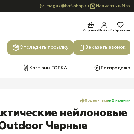
magaz@bhf-shop.ru
Написать в Max
Корзина
Войти
Избранное
Отследить посылку
Заказать звонок
Костюмы ГОРКА
Распродажа
Поделиться
В наличии
актические нейлоновые
Outdoor Черные