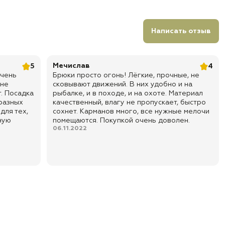
Написать отзыв
Мечислав
5
4
очень
Брюки просто огонь! Лёгкие, прочные, не
 не
сковывают движений. В них удобно и на
. Посадка
рыбалке, и в походе, и на охоте. Материал
 разных
качественный, влагу не пропускает, быстро
для тех,
сохнет. Карманов много, все нужные мелочи
ную
помещаются. Покупкой очень доволен.
06.11.2022