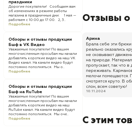
праздники
Дорогие покупатели! Сообщаем вам
об изменениях в режиме работы
Отзывы о
магазина в праздничные дни: 1 мая —
работаем с 10:00 до 17:00. 2, 3..
Подробнее
Арина
Обзоры и отзывы продукции
Брала себе эти брюки
Бшф в VK Видео
реально оказались кр
Уважаемые покупатели! По вашим
многочисленным просьбам мы начали
не сковывают движений
добавлять короткие видео на наш VK
на природе. Материал
Видео канал. На канале видео будут
пропускает, так что в
постоянно пополняться. Мы о..
переживать. Карманов
Подробнее
мелочи помещаются. П
смотрятся круто. В об
Обзоры и отзывы продукции
слон, всем советую!
10.11.2024
Бшф на RuTube
Уважаемые покупатели! По вашим
многочисленным просьбам мы начали
добавлять короткие видео на наш
RuTube канал. На канале видео будут
постоянно пополняться. Мы оче..
С этим то
Подробнее