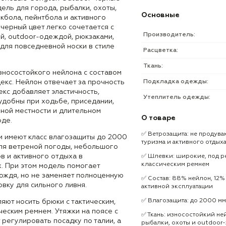
ель для города, рыбалки, охоты,
Основные
йкбола, пейнтбола и активного
черный цвет легко сочетается с
Производитель:
й, outdoor-одеждой, рюкзаками,
для повседневной носки в стиле
Расцветка:
Ткань:
зносостойкого нейлона с составом
екс. Нейлон отвечает за прочность
Подкладка одежды:
екс добавляет эластичность,
Утеплитель одежды:
удобны при ходьбе, приседании,
ной местности и длительном
О товаре
оде.
✅ Ветрозащита: не продува
и имеют класс влагозащиты до 2000
туризма и активного отдых
для ветреной погоды, небольшого
в и активного отдыха в
✅ Шлевки: широкие, под р
классическим ремнем
. При этом модель помогает
дождя, но не заменяет полноценную
✅ Состав: 88% нейлон, 12%
вку для сильного ливня.
активной эксплуатации
✅ Влагозащита: до 2000 мм
ют носить брюки с тактическим,
ческим ремнем. Утяжки на поясе с
✅ Ткань: износостойкий не
 регулировать посадку по талии, а
рыбалки, охоты и outdoor-