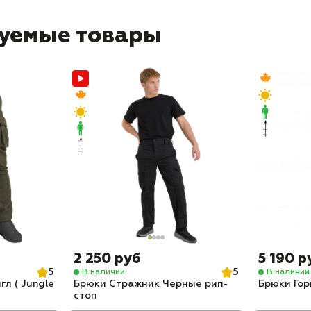
уемые товары
2 250 руб
5 190 р
5
5
В наличии
В наличии
л ( Jungle
Брюки Стражник Черные рип-
Брюки Гор
стоп