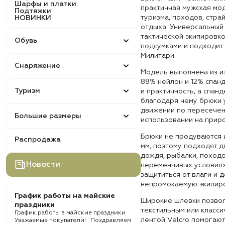
Шарфы и платки
практичная мужская мод
Подтяжки
туризма, походов, стра
НОВИНКИ
отдыха. Универсальный 
тактической экипировко
Обувь
подсумками и подходит 
Милитари.
Снаряжение
Модель выполнена из и
88% нейлон и 12% спанд
Туризм
и практичность, а спанд
благодаря чему брюки 
движении по пересечен
Большие размеры
использовании на прир
Брюки не продуваются 
Распродажа
мм, поэтому подходят 
дождя, рыбалки, походо
Новости
переменчивых условиях
защититься от влаги и 
непромокаемую экипиро
График работы на майские
Широкие шлевки позволя
праздники
текстильным или класси
График работы в майские праздники
лентой Velcro помогают
Уважаемые покупатели! Поздравляем