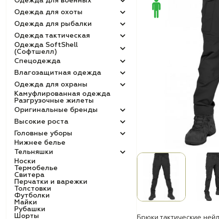
Одежда для военных
Одежда для охоты
Одежда для рыбалки
Одежда тактическая
Одежда SoftShell
(Софтшелл)
Спецодежда
Влагозащитная одежда
Одежда для охраны
Камуфлированная одежда
Разгрузочные жилеты
Оригинальные бренды
Высокие роста
Головные уборы
Нижнее белье
Тельняшки
Носки
Термобелье
Свитера
Перчатки и варежки
Толстовки
Футболки
Майки
Рубашки
Шорты
Брюки тактические ней