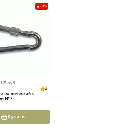
-9%
б
115 руб
5
еталлический с
ом №7
Купить