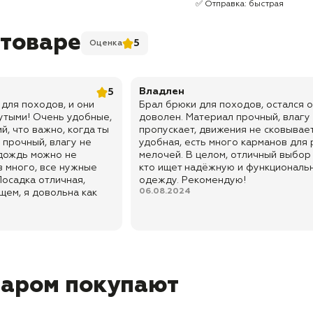
✅ Отправка: быстрая
 товаре
5
Оценка
Владлен
5
 для походов, и они
Брал брюки для походов, остался 
утыми! Очень удобные,
доволен. Материал прочный, влагу
, что важно, когда ты
пропускает, движения не сковывает
 прочный, влагу не
удобная, есть много карманов для
 дождь можно не
мелочей. В целом, отличный выбор 
 много, все нужные
кто ищет надёжную и функциональ
осадка отличная,
одежду. Рекомендую!
06.08.2024
щем, я довольна как
варом покупают