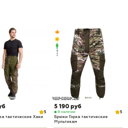
уб
5 190 руб
5
5
В наличии
ка тактические Хаки
Брюки Горка тактические
Мультикам