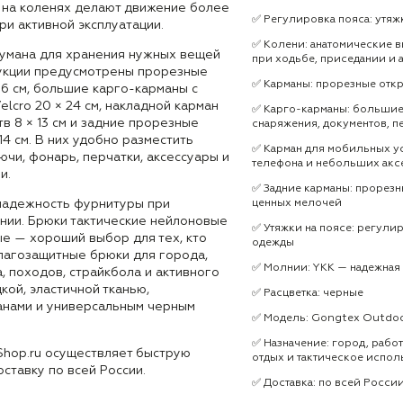
 на коленях делают движение более
✅ Регулировка пояса: утяж
и активной эксплуатации.
✅ Колени: анатомические 
умана для хранения нужных вещей
при ходьбе, приседании и
рукции предусмотрены прорезные
✅ Карманы: прорезные откр
16 см, большие карго-карманы с
elcro 20 × 24 см, накладной карман
✅ Карго-карманы: большие, 
в 8 × 13 см и задние прорезные
снаряжения, документов, п
14 см. В них удобно разместить
✅ Карман для мобильных уст
ючи, фонарь, перчатки, аксессуары и
телефона и небольших акс
и.
✅ Задние карманы: прорезны
надежность фурнитуры при
ценных мелочей
нии. Брюки тактические нейлоновые
✅ Утяжки на поясе: регули
е — хороший выбор для тех, кто
одежды
влагозащитные брюки для города,
✅ Молнии: YKK — надежная
а, походов, страйкбола и активного
кой, эластичной тканью,
✅ Расцветка: черные
анами и универсальным черным
✅ Модель: Gongtex Outdo
✅ Назначение: город, работ
Shop.ru осуществляет быструю
отдых и тактическое испол
оставку по всей России.
✅ Доставка: по всей Росси