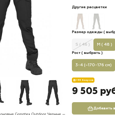
Другие расцветки
Размер одежды ( выбр
S ( 46 )
M ( 48 )
Рост ( выбрать )
3-4 (~170-176 см)
+95 бонусов
9 505 ру
Добавить в
лоновые Gongtex Outdoor Черные —