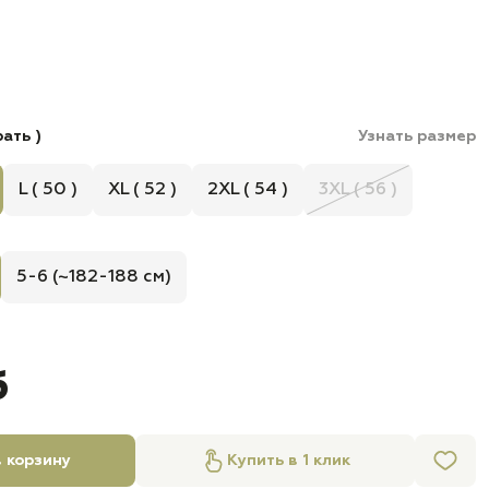
ать )
Узнать размер
L ( 50 )
XL ( 52 )
2XL ( 54 )
3XL ( 56 )
5-6 (~182-188 см)
б
 корзину
Купить в 1 клик