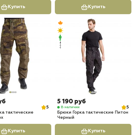
Купить
Купить
уб
5 190 руб
5
5
В наличии
ка тактические
Брюки Горка тактические Питон
ох
Черный
Купить
Купить