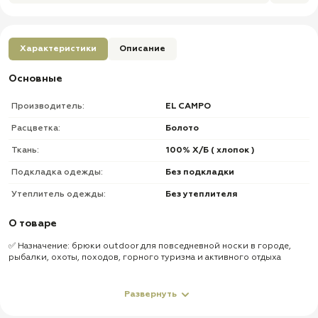
Характеристики
Описание
Основные
Производитель:
EL CAMPO
Расцветка:
Болото
Ткань:
100% Х/Б ( хлопок )
Подкладка одежды:
Без подкладки
Утеплитель одежды:
Без утеплителя
О товаре
✅ Назначение: брюки outdoor для повседневной носки в городе,
рыбалки, охоты, походов, горного туризма и активного отдыха
✅ Материал: прочная ткань канвас (Kanvas) — усиленный хлопок с
добавками
Развернуть
✅ Пропитка ткани: водоотталкивающая, с защитой от ветра и