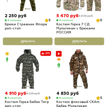
2 250 руб
5 470 руб
5 945 руб
5
0
В наличии
В наличии
Брюки Стражник Флора
Костюм Горка 7 СД
рип-стоп
Мультикам с брюками
РОССИЯ
Купить
Купить
-21%
4 910 руб
4 830 руб
6 215 руб
5
5
В наличии
В наличии
Костюм Горка Бабек Тигр
Костюм флисовый СКАm
рип-стоп
Бабек Мультикам