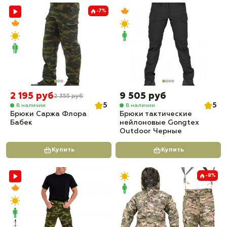
-7%
2 195 руб
9 505 руб
2 355 руб
5
5
В наличии
В наличии
Брюки Саржа Флора
Брюки тактические
Бабек
нейлоновые Gongtex
Outdoor Черные
Купить
Купить
-8%