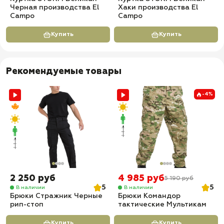
Черная производства El
Хаки производства El
Campo
Campo
Купить
Купить
Рекомендуемые товары
-4%
2 250 руб
4 985 руб
5 190 руб
5
5
В наличии
В наличии
Брюки Стражник Черные
Брюки Командор
рип-стоп
тактические Мультикам
Купить
Купить