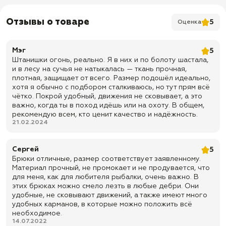
сохранением воздухопроницаемости
✅ Усиление: двойной слой ткани в области сиденья
Отзывы о товаре
5
Оценка
✅ Колени: усиленные накладки
✅ Комфорт: брюки не шуршат и имеют удобную посадку
Мэг
5
✅ Застежка: ширинка на молнии с ветрозащитной планкой на двух
Штанишки огонь, реально. Я в них и по болоту шастала,
пуговицах
и в лесу на сучья не натыкалась — ткань прочная,
плотная, защищает от всего. Размер подошёл идеально,
✅ Пояс: утягивающая резинка сзади
хотя я обычно с подбором сталкиваюсь, но тут прям всё
✅ Регулировка пояса: утяжки с обеих сторон, регулировка
чётко. Покрой удобный, движения не сковывает, а это
примерно на ±1 размер
важно, когда ты в поход идёшь или на охоту. В общем,
рекомендую всем, кто ценит качество и надёжность.
✅ Шлевки: под ремень шириной до 5 см
21.02.2024
✅ Количество карманов: 5 карманов
✅ Боковые карманы: 2 прорезных кармана на молнии
Сергей
5
Брюки отличные, размер соответствует заявленному.
✅ Набедренные карманы: 2 боковых кармана с клапаном на кнопках и
регулировкой объема
Материал прочный, не промокает и не продувается, что
для меня, как для любителя рыбалки, очень важно. В
✅ Задний карман: 1 карман на молнии
этих брюках можно смело лезть в любые дебри. Они
удобные, не сковывают движений, а также имеют много
✅ Дополнительная фиксация: утягивающие резинки на сгибе колена
удобных карманов, в которые можно положить всё
✅ Цвет: болото
необходимое.
14.07.2022
✅ Размерная категория: Великан