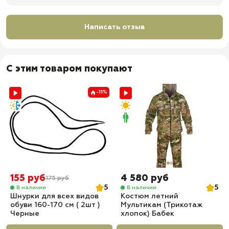
✅ Назначение: брюки El Campo Джангл ( Jungle ) Великан Болото для
города, рыбалки, охоты, туризма, походов, леса, горной местности и
Написать отзыв
активной носки
✅ Доставка по всей России
✅ Быстрая отправка
С этим товаром покупают
-11%
155 руб
4 580 руб
175 руб
5
5
В наличии
В наличии
Шнурки для всех видов
Костюм летний
обуви 160-170 см ( 2шт )
Мультикам (Трикотаж
Черные
хлопок) Бабек