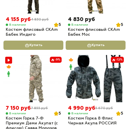
4 155 руб
4 830 руб
4 830 руб
5
5
В наличии
В наличии
Костюм флисовый СКАm
Костюм флисовый СКАm
Бабек Индиго
Бабек Мос
Купить
Купить
-9%
-12%
7 150 руб
4 990 руб
7 855 руб
5 670 руб
5
5
В наличии
В наличии
Костюм Горка 7-Ф
Костюм Горка 8 Флис
Премиум Деми Акупат (с
Черная Акула РОССИЯ
флисом) Савва Морозов