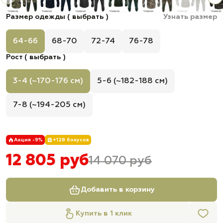
Размер одежды ( выбрать )
Узнать размер
64-66
68-70
72-74
76-78
Рост ( выбрать )
3-4 (~170-176 см)
5-6 (~182-188 см)
7-8 (~194-205 см)
Акция -9%
+128 бонусов
12 805 руб
14 070 руб
Добавить в корзину
Купить в 1 клик