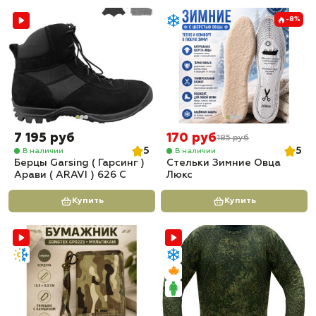
-8%
7 195 руб
170 руб
185 руб
5
5
В наличии
В наличии
Берцы Garsing ( Гарсинг )
Стельки Зимние Овца
Арави ( ARAVI ) 626 C
Люкс
Купить
Купить