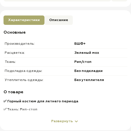
Характеристики
Описание
Основные
Производитель:
БШФ+
Расцветка:
Зеленый мох
Ткань:
Рип/стоп
Подкладка одежды:
Без подкладки
Утеплитель одежды:
Без утеплителя
О товаре
✅ Горный костюм для летнего периода
✅ Ткань: Рип-стоп
✅ Вставки cats eуе's
Развернуть
Куртка: