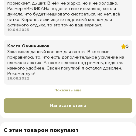
промокает, дышит. В нём не жарко, но и не холодно.
✅ Ширинка на молнии с ветрозащитной планкой на 2-х
Размер «ВЕЛИКАН» подошёл мне идеально, хотя я
пуговицах
думала, что будет мешковато смотреться, но нет, всё
✅ Шлевки под ремень
чётко. Короче, если ищете надёжный костюм для
активного отдыха, то это точно ваш вариант.
✅ Усиления под колени и тазовой областью
10.04.2023
✅ Помочи
✅ Утягивающие резинки в области колен
Костя Овчинников
5
Заказывал данный костюм для охоты. В костюме
✅ Резинка по низу брюк
понравилось то, что есть дополнительное усиление на
✅ Усиления паховой области
плечах и локтях. А также шлёвки под ремень, ведь так
намного удобнее. Своей покупкой я остался доволен.
✅ Карманы: 2 боковых кармана на замке + 2 задних кармана с
Рекомендую!
клапаном на пуговицах
26.08.2022
✅ Доставка по всей России
Показать еще
✅ Быстрая отправка
Написать отзыв
С этим товаром покупают