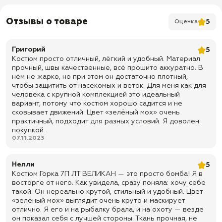
✅ Подкладка: без подкладки
✅ Усиления на плечах, локтях
Отзывы о товаре
5
Оценка
✅ Утяжка сзади капюшона
✅ Утяжки по овалу лица
Григорий
5
Костюм просто отличный, лёгкий и удобный. Материал
✅ Молния с обратным реверсом (трактор) + ветрозащитная
прочный, швы качественные, всё прошито аккуратно. В
планка с супатной застежкой на канадской ленте
нём не жарко, но при этом он достаточно плотный,
✅ Резинки на рукавах
чтобы защитить от насекомых и веток. Для меня как для
человека с крупной комплекцией это идеальный
✅ Манжеты на резинке
вариант, потому что костюм хорошо садится и не
✅ Утяжки по низу куртки
сковывает движений. Цвет «зелёный мох» очень
практичный, подходит для разных условий. Я доволен
✅ Резинка на талии
покупкой.
✅ Липучка для шеврона на левом рукаве
07.11.2023
✅ Скрытая вентиляция подмышек на молнии
Нелли
5
✅ Карманы: 2 нагрудных вертикальных кармана на замке + 2
Костюм Горка 7П ЛТ ВЕЛИКАН — это просто бомба! Я в
боковых кармана с клапаном на липучке на рукавах + 2 боковых
кармана с клапаном на пуговицах + 1 внутренний карман + 2
восторге от него. Как увидела, сразу поняла: хочу себе
боковых, потайных кармана на замке
такой. Он нереально крутой, стильный и удобный. Цвет
«зелёный мох» выглядит очень круто и маскирует
Брюки:
отлично. Я его и на рыбалку брала, и на охоту — везде
✅ Подкладка: без подкладки
он показал себя с лучшей стороны. Ткань прочная, не