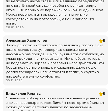
по несколько часов стоять или медленно передвигаться
✅ Метод крепления подошвы: клеепрошивной
по снегу. В такой ситуации особенно ценишь теплую
обувь. Эти берцы уже пережили со мной не один выезд.
✅ Подносок: усиленный, выполнен из термопластического
Мороз переносится гораздо легче, а внимание
материала
сосредоточено на фотографии, а не на замерзших
✅ Задник: жесткий, выполнен из термопластического материала
ногах.
20.01.2026
✅ Высота берца: 230 ± 3 мм
✅ Клапан: полуглухой, для дополнительной защиты от пыли, грязи,
мелкого мусора, влаги и снега
Александр Харитонов
5
Зимой работаю инструктором по ездовому спорту. Пока
✅ Фурнитура: блочки и крючки для удобной шнуровки и надежной
подготовишь трассу, проверишь снаряжение и
фиксации стопы
несколько раз пройдешь маршрут вместе с собаками, на
✅ Цвет: черный
улице проходит почти весь день. Искал обувь, которая
не подведет на морозе и позволит много двигаться. Эти
✅ Сезонность: зима, холодная погода, активная эксплуатация при
берцы полностью оправдали ожидания. Даже после
низких температурах
долгих тренировок ноги остаются в тепле, а ходить в
✅ Назначение: служба, СВО, охрана, городская носка, полевые
них действительно комфортно.
условия, охота, рыбалка, туризм, страйкбол, пейнтбол и
30.11.2025
повседневная зимняя эксплуатация
✅ Доставка по всей России
Владислав Корнев
5
✅ Быстрая отправка
Я занимаюсь обслуживанием маяков и навигационных
знаков на водохранилище. Зимой к некоторым объектам
можно добраться только пешком по заснеженным