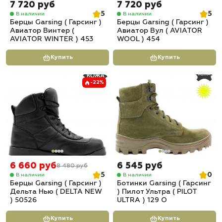
7 720 руб
7 720 руб
5
5
В наличии
В наличии
Берцы Garsing ( Гарсинг )
Берцы Garsing ( Гарсинг )
Авиатор Винтер (
Авиатор Вул ( AVIATOR
AVIATOR WINTER ) 453
WOOL ) 454
Купить
Купить
-22%
6 660 руб
6 545 руб
8 480 руб
5
0
В наличии
В наличии
Берцы Garsing ( Гарсинг )
Ботинки Garsing ( Гарсинг
Дельта Нью ( DELTA NEW
) Пилот Ультра ( PILOT
) 50526
ULTRA ) 129 О
Купить
Купить