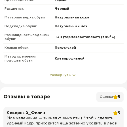
Производитель:
Гарсинг
Расцветка:
Черный
Материал верха обуви:
Натуральная кожа
Подкладка обуви:
Натуральный мех
Разновидность подошвы
ТЭП (термоэластопласт) (±40°С)
обуви:
Клапан обуви:
Полуглухой
Метод крепления
Клеепрошивной
подошвы обуви:
Усиленный из термопластического
Подносок и задник обуви:
материала
Развернуть
Фурнитура обуви:
Без молнии
О товаре
Отзывы о товаре
5
Оценка
✅ Верх: натуральная кожа хромового дубления
✅ Подкладка: натуральный мех
Северный_Филин
5
Мое увлечение — зимняя съемка птиц. Чтобы сделать
✅ Подошва: подошва RUNNER из ТЭП — термоэластопласта,
удачный кадр, приходится еще затемно уходить в лес и
температурный режим ±40 °C