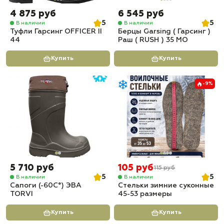
4 875 руб
6 545 руб
5
5
В наличии
В наличии
Туфли Гарсинг OFFICER II
Берцы Garsing ( Гарсинг )
44
Раш ( RUSH ) 35 МО
Купить
Купить
-9%
5 710 руб
105 руб
115 руб
5
5
В наличии
В наличии
Сапоги (-60С°) ЭВА
Стельки зимние суконные
TORVI
45-53 размеры
Купить
Купить