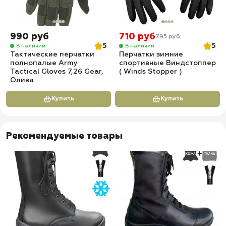
990 руб
710 руб
795 руб
5
5
В наличии
В наличии
Тактические перчатки
Перчатки зимние
полнопалые Army
спортивные Виндстоппер
Tactical Gloves 7,26 Gear,
( Winds Stopper )
Олива
Купить
Купить
Рекомендуемые товары