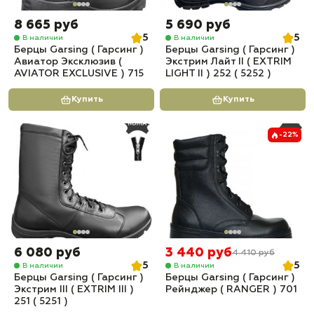
8 665 руб
5 690 руб
5
5
В наличии
В наличии
Берцы Garsing ( Гарсинг )
Берцы Garsing ( Гарсинг )
Авиатор Эксклюзив (
Экстрим Лайт II ( EXTRIM
AVIATOR EXCLUSIVE ) 715
LIGHT II ) 252 ( 5252 )
Купить
Купить
-22%
6 080 руб
3 440 руб
4 410 руб
5
5
В наличии
В наличии
Берцы Garsing ( Гарсинг )
Берцы Garsing ( Гарсинг )
Экстрим III ( EXTRIM III )
Рейнджер ( RANGER ) 701
251 ( 5251 )