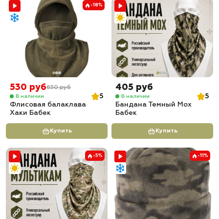
-18%
530 руб
405 руб
650 руб
5
5
В наличии
В наличии
Флисовая балаклава
Бандана Темный Мох
Хаки Бабек
Бабек
Купить
Купить
-5%
-11%