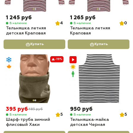
1 245 руб
1 265 руб
4
0
В наличии
В наличии
Тельняшка летняя
Тельняшка летняя
детская Краповая
Краповая
Купить
Купить
-19%
395 руб
950 руб
485 руб
5
5
В наличии
В наличии
Шарф-труба зимний
Тельняшка-майка
флисовый Хаки
детская Черная