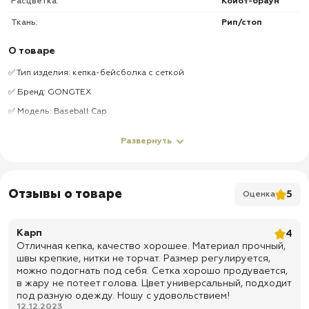
Расцветка:
Койот-браун
Ткань:
Рип/стоп
О товаре
✅ Тип изделия: кепка-бейсболка с сеткой
✅ Бренд: GONGTEX
✅ Модель: Baseball Cap
✅ Цвет: Койот
Развернуть
✅ Материал: рип-стоп
✅ Состав: 65% полиэстер, 35% хлопок
✅ Жесткий козырек
Отзывы о товаре
5
Оценка
✅ Патч-платформа на фронтальной поверхности
✅ 4 вентиляционных отверстия
Карп
4
Отличная кепка, качество хорошее. Материал прочный,
✅ Вставки по бокам: сетчатая ткань
швы крепкие, нитки не торчат. Размер регулируется,
✅ Регулируемая застежка Velcro
можно подогнать под себя. Сетка хорошо продувается,
в жару не потеет голова. Цвет универсальный, подходит
✅ Регулируемая посадка по размеру головы
под разную одежду. Ношу с удовольствием!
✅ Подходит для города, рыбалки, охоты, туризма, страйкбола,
12.12.2023