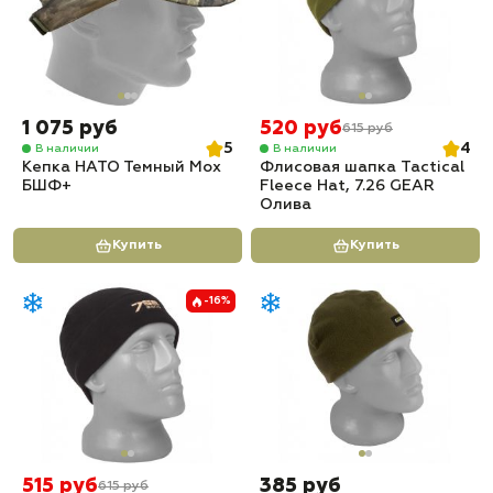
1 075 руб
520 руб
615 руб
5
4
В наличии
В наличии
Кепка НАТО Темный Мох
Флисовая шапка Tactical
БШФ+
Fleece Hat, 7.26 GEAR
Олива
Купить
Купить
-16%
515 руб
385 руб
615 руб