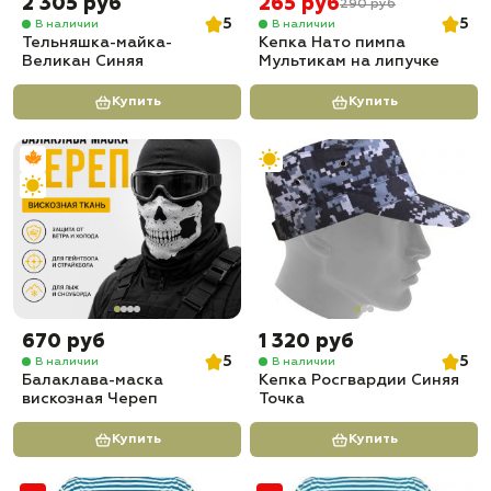
2 305 руб
265 руб
290 руб
5
5
В наличии
В наличии
Тельняшка-майка-
Кепка Нато пимпа
Великан Синяя
Мультикам на липучке
Купить
Купить
670 руб
1 320 руб
5
5
В наличии
В наличии
Балаклава-маска
Кепка Росгвардии Синяя
вискозная Череп
Точка
Купить
Купить