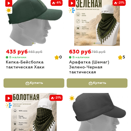
-6%
-21%
435 руб
630 руб
465 руб
795 руб
0
5
В наличии
В наличии
Кепка-Бейсболка
Арафатка (Шемаг)
тактическая Хаки
Зелено-Черная
тактическая
Купить
Купить
-21%