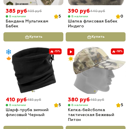
385 руб
390 руб
405 руб
440 руб
5
0
В наличии
В наличии
Бандана Мультикам
Шапка флисовая Бабек
Бабек
Индиго
Купить
Купить
-15%
-18%
410 руб
380 руб
485 руб
465 руб
5
5
В наличии
В наличии
Шарф-труба зимний
Кепка-бейсболка
флисовый Черный
тактическая Бежевый
Питон