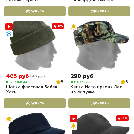
летняя Черная
с кокардой Пиксель
Купить
Купить
-8%
405 руб
290 руб
440 руб
5
5
В наличии
В наличии
Шапка флисовая Бабек
Кепка Нато прямая Лес
Хаки
на липучке
Купить
Купить
-4%