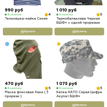
990 руб
1 010 руб
4
5
В наличии
В наличии
Тельняшка-майка Синяя
Термобалаклава Черная
БШФ+ с одной прорезью
Купить
Купить
470 руб
1 075 руб
5
5
В наличии
В наличии
Маска флисовая Хаки ( 3
Кепка НАТО Серая Цифра
прорези )
Акупат БШФ+
Купить
Купить