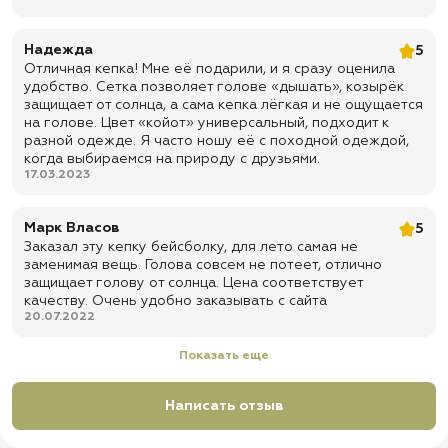
пейнтбола и активного отдыха
✅ Доставка по всей России
Надежда
5
✅ Быстрая отправка
Отличная кепка! Мне её подарили, и я сразу оценила
удобство. Сетка позволяет голове «дышать», козырёк
защищает от солнца, а сама кепка лёгкая и не ощущается
на голове. Цвет «койот» универсальный, подходит к
разной одежде. Я часто ношу её с походной одеждой,
когда выбираемся на природу с друзьями.
17.03.2023
Марк Власов
5
Заказал эту кепку бейсболку, для лето самая не
заменимая вещь. Голова совсем не потеет, отлично
защищает голову от солнца. Цена соответствует
качеству. Очень удобно заказывать с сайта
20.07.2022
Показать еще
Написать отзыв