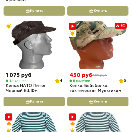
Краповая
Купить
Купить
-8%
1 075 руб
430 руб
465 руб
4
5
В наличии
В наличии
Кепка НАТО Питон
Кепка-Бейсболка
Черный БШФ+
тактическая Мультикам
Купить
Купить