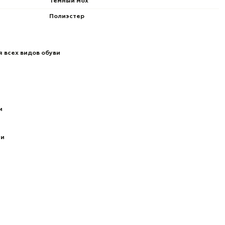
Темный мох
Полиэстер
 всех видов обуви
и
ии