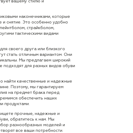
твует вашему стилю и
иковыми наконечниками, которые
 и снятие. Это особенно удобно
 пейнтболом, страйкболом,
ругими тактическими видами
для своего друга или близкого
гут стать отличным вариантом. Они
уникальны. Мы предлагаем широкий
е подходят для разных видов обуви
ло найти качественные и надежные
зине. Поэтому, мы гарантируем
лия на предмет брака перед
стремимся обеспечить наших
ми продуктами.
ы ищете прочные, надежные и
уви, обратитесь к нам. Мы
ыбор разнообразных моделей и
творят все ваши потребности.