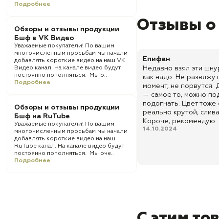
Подробнее
Отзывы о
Обзоры и отзывы продукции
Бшф в VK Видео
Уважаемые покупатели! По вашим
многочисленным просьбам мы начали
Епифан
добавлять короткие видео на наш VK
Видео канал. На канале видео будут
Недавно взял эти шнур
постоянно пополняться. Мы о..
как надо. Не развяжу
Подробнее
момент, не порвутся.
— самое то, можно по
подогнать. Цвет тоже
Обзоры и отзывы продукции
реально крутой, слив
Бшф на RuTube
Короче, рекомендую.
Уважаемые покупатели! По вашим
14.10.2024
многочисленным просьбам мы начали
добавлять короткие видео на наш
RuTube канал. На канале видео будут
постоянно пополняться. Мы оче..
Подробнее
С этим то