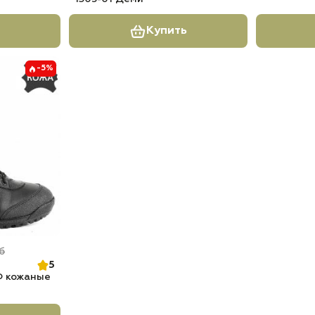
Купить
-5%
б
5
Ф кожаные