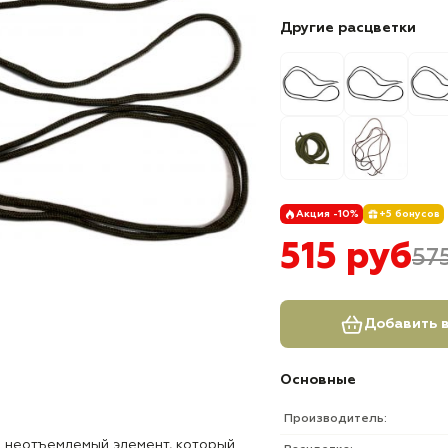
Другие расцветки
Акция -10%
+5 бонусов
515 руб
57
Добавить в
Основные
Производитель:
о неотъемлемый элемент, который