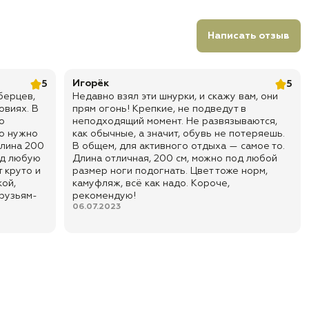
Написать отзыв
Игорёк
5
5
берцев,
Недавно взял эти шнурки, и скажу вам, они
овиях. В
прям огонь! Крепкие, не подведут в
о
неподходящий момент. Не развязываются,
то нужно
как обычные, а значит, обувь не потеряешь.
Длина 200
В общем, для активного отдыха — самое то.
од любую
Длина отличная, 200 см, можно под любой
 круто и
размер ноги подогнать. Цвет тоже норм,
кой,
камуфляж, всё как надо. Короче,
друзьям-
рекомендую!
06.07.2023