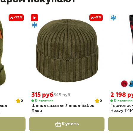
-12%
-9%
315 руб
2 198 р
345 руб
5
5
В наличии
В наличии
ава
Шапка вязаная Лапша Бабек
Термоноск
и
Хаки
Heavy T4
Купить