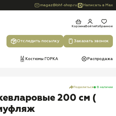
magaz@bhf-shop.ru
Написать в Max
Корзина
Войти
Избранное
Отследить посылку
Заказать звонок
Костюмы ГОРКА
Распродажа
Поделиться
В наличии
евларовые 200 см (
амуфляж