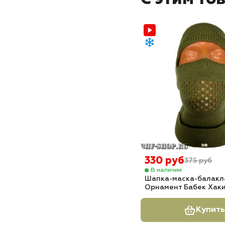
330 руб
375 руб
В наличии
Шапка-маска-балакл
Орнамент Бабек Хак
Купить