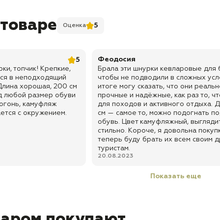
 товаре
5
Оценка
Феодосия
5
ки, топчик! Крепкие,
Брала эти шнурки кевларовые для 
тся в неподходящий
чтобы не подводили в сложных усл
 Длина хорошая, 200 см
итоге могу сказать, что они реальн
д любой размер обуви
прочные и надёжные, как раз то, ч
 огонь, камуфляж
для походов и активного отдыха. 
ается с окружением.
см — самое то, можно подогнать п
обувь. Цвет камуфляжный, выглядит
стильно. Короче, я довольна покуп
теперь буду брать их всем своим 
туристам.
20.08.2023
Показать еще
варом покупают