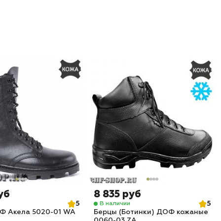
уб
8 835 руб
5
5
В наличии
Ф Акела 5020-01 WA
Берцы (Ботинки) ДОФ кожаные
0060-03 ZA