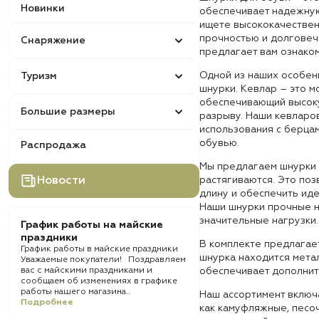
Новинки
обеспечивает надежную
ищете высококачествен
прочностью и долговеч
Снаряжение
предлагает вам ознаком
Одной из наших особен
Туризм
шнурки. Кевлар – это м
обеспечивающий высоку
Большие размеры
разрыву. Наши кевларо
использования с берцам
обувью.
Распродажа
Мы предлагаем шнурки 
Новости
растягиваются. Это по
длину и обеспечить иде
Наши шнурки прочные н
значительные нагрузки.
График работы на майские
праздники
В комплекте предлагает
График работы в майские праздники
шнурка находится метал
Уважаемые покупатели! Поздравляем
вас с майскими праздниками и
обеспечивает дополнит
сообщаем об изменениях в графике
работы нашего магазина..
Наш ассортимент включа
Подробнее
как камуфляжные, песо