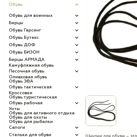
Обувь
Обувь для военных
Берцы
Обувь Гарсинг
Обувь Бутекс
Обувь ДОФ
Обувь БИЗОН
Берцы АРМАДА
Камуфляжная обувь
Песочная обувь
Оливковая обувь
Обувь ЭВА
Обувь тактическая
Кроссовки
Обувь туристическая
Обувь рабочая
Унты
Обувь для активного отдыха
Обувь для охоты
Обувь для рыбалки
Сапоги
Стельки для обуви
Шнурки для обуви – эт