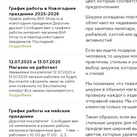
цвет, который соответс
предпочтениям.
График работы в Новогодние
праздники 2025-2026
Шнурки оснащены пласт
График работы Bhf-Shop.ru в
облегчают их надевание
новогодние праздники Дорогие
друзья! Сообщаем вам о графике
при занятиях милитари,
работы интернет-магазина Bhf-
рыбалкой, охотой или д
Shop.ru в период новогодних
активностей.
праздников. Последний ..
Подробнее
Если вы ищете подарок 
человека, то шнурки мо
12.07.2025 и 13.07.2025
практичны, стильны и 
Магазин не работает
выбор шнурков, которы
Уважаемые покупатели! 12.07.2025 и
и стилей.
13.07.2025 магазин работать не будет,
Вы можете оформить заказ на сайте
Мы понимаем, что тяже
или позвонить по бесплатному
шнурки в обычном мага
номеру! Все заказы принимаются п..
проверку каждого изде
Подробнее
отправкой заказа. Мы 
клиентов только лучши
График работы на майские
праздники
Таким образом, если в
Дорогие покупатели! Сообщаем вам
стильные шнурки для об
об изменениях в режиме работы
предлагаем широкий в
магазина в праздничные дни: 1 мая —
цветов, которые удовле
работаем с 10:00 до 17:00. 2, 3..