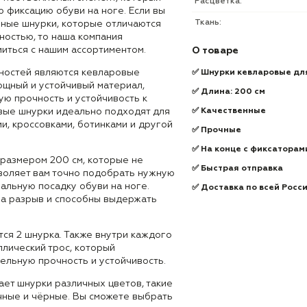
Расцветка:
 фиксацию обуви на ноге. Если вы
Ткань:
ные шнурки, которые отличаются
ностью, то наша компания
иться с нашим ассортиментом.
О товаре
ностей являются кевларовые
✅ Шнурки кевларовые для
ощный и устойчивый материал,
✅ Длина: 200 см
ю прочность и устойчивость к
вые шнурки идеально подходят для
✅ Качественные
и, кроссовками, ботинками и другой
✅ Прочные
✅ На конце с фиксаторам
размером 200 см, которые не
✅ Быстрая отправка
зволяет вам точно подобрать нужную
альную посадку обуви на ноге.
✅ Доставка по всей Росс
а разрыв и способны выдержать
ся 2 шнурка. Также внутри каждого
лический трос, который
ельную прочность и устойчивость.
ет шнурки различных цветов, такие
чные и чёрные. Вы сможете выбрать