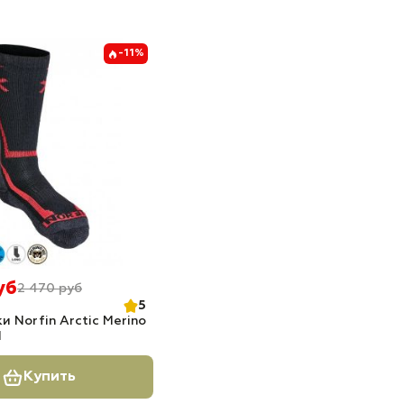
-11%
уб
2 470 руб
5
и Norfin Arctic Merino
M
Купить