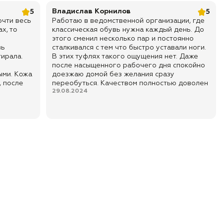
Владислав Корнилов
5
5
очти весь
Работаю в ведомственной организации, где
х, то
классическая обувь нужна каждый день. До
этого сменил несколько пар и постоянно
вь
сталкивался с тем что быстро уставали ноги.
тирала.
В этих туфлях такого ощущения нет. Даже
после насыщенного рабочего дня спокойно
ыми. Кожа
доезжаю домой без желания сразу
, после
переобуться. Качеством полностью доволен
29.08.2024