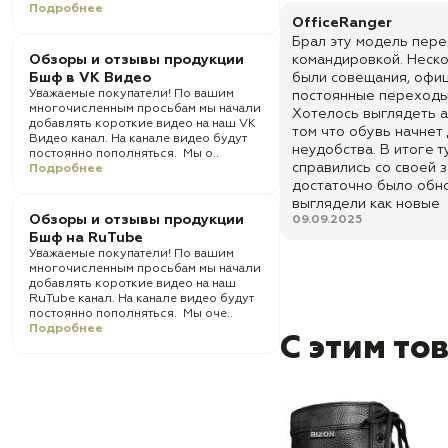
Подробнее
OfficeRanger
Брал эту модель пер
Обзоры и отзывы продукции
командировкой. Неск
Бшф в VK Видео
были совещания, офи
Уважаемые покупатели! По вашим
постоянные переходы
многочисленным просьбам мы начали
Хотелось выглядеть а
добавлять короткие видео на наш VK
том что обувь начнет
Видео канал. На канале видео будут
неудобства. В итоге 
постоянно пополняться. Мы о..
справились со своей 
Подробнее
достаточно было обно
выглядели как новые
Обзоры и отзывы продукции
09.09.2025
Бшф на RuTube
Уважаемые покупатели! По вашим
многочисленным просьбам мы начали
добавлять короткие видео на наш
RuTube канал. На канале видео будут
постоянно пополняться. Мы оче..
Подробнее
С этим то