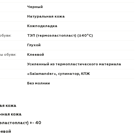
Черный
Натуральная кожа
Кожподкладка
обуви:
ТЭП (термоэластопласт) (±40°С)
Глухой
ы обуви:
Клеевой
Усиленный из термопластического материала
«Salamander», супинатор, КПЖ
Без молнии
ая кожа
нная кожа
эластопласт) +- 40
еевой