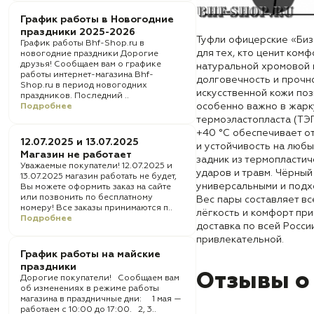
График работы в Новогодние
праздники 2025-2026
Туфли офицерские «Биз
График работы Bhf-Shop.ru в
для тех, кто ценит комф
новогодние праздники Дорогие
друзья! Сообщаем вам о графике
натуральной хромовой 
работы интернет-магазина Bhf-
долговечность и прочно
Shop.ru в период новогодних
искусственной кожи поз
праздников. Последний ..
особенно важно в жарк
Подробнее
термоэластопласта (ТЭ
+40 °C обеспечивает о
12.07.2025 и 13.07.2025
и устойчивость на любы
Магазин не работает
задник из термопласти
Уважаемые покупатели! 12.07.2025 и
ударов и травм. Чёрный
13.07.2025 магазин работать не будет,
универсальными и подх
Вы можете оформить заказ на сайте
или позвонить по бесплатному
Вес пары составляет вс
номеру! Все заказы принимаются п..
лёгкость и комфорт при
Подробнее
доставка по всей Росс
привлекательной.
График работы на майские
праздники
Отзывы о
Дорогие покупатели! Сообщаем вам
об изменениях в режиме работы
магазина в праздничные дни: 1 мая —
работаем с 10:00 до 17:00. 2, 3..