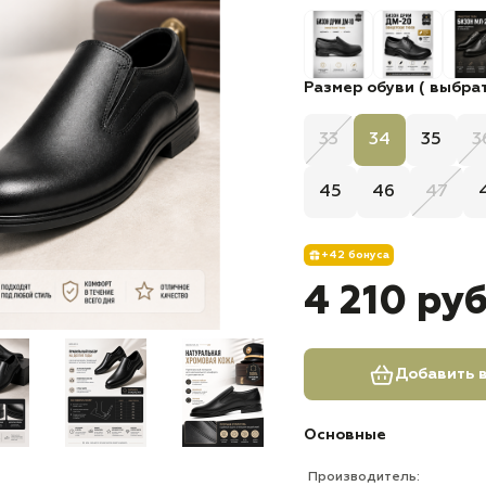
Размер обуви ( выбрат
33
34
35
3
45
46
47
+42 бонуса
4 210 ру
Добавить в
Основные
Производитель: