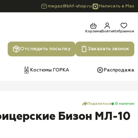
magaz@bhf-shop.ru
Написать в Max
Корзина
Войти
Избранное
Отследить посылку
Заказать звонок
Костюмы ГОРКА
Распродажа
Поделиться
В наличии
фицерские Бизон МЛ-10