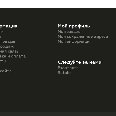
рмация
Мой профиль
ти
Мои заказы
и
Мои сохраненные адреса
 товары
Моя информация
продаж
ная связь
вка и оплата
кты
Следуйте за нами
Вконтакте
 сайта
Rutube