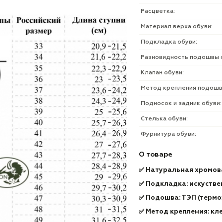
Расцветка:
Материал верха обуви:
Подкладка обуви:
Разновидность подошвы 
Клапан обуви:
Метод крепления подошв
Подносок и задник обуви:
Стелька обуви:
Фурнитура обуви:
О товаре
✅ Натуральная хромов
✅ Подкладка: искустве
✅ Подошва: ТЭП (термо
✅ Метод крепления: кл