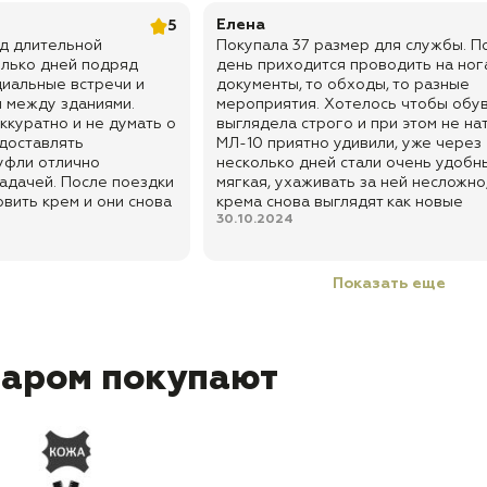
Елена
5
ед длительной
Покупала 37 размер для службы. П
олько дней подряд
день приходится проводить на нога
циальные встречи и
документы, то обходы, то разные
 между зданиями.
мероприятия. Хотелось чтобы обу
ккуратно и не думать о
выглядела строго и при этом не на
 доставлять
МЛ-10 приятно удивили, уже через
туфли отлично
несколько дней стали очень удобн
задачей. После поездки
мягкая, ухаживать за ней несложно
вить крем и они снова
крема снова выглядят как новые
30.10.2024
Показать еще
варом покупают