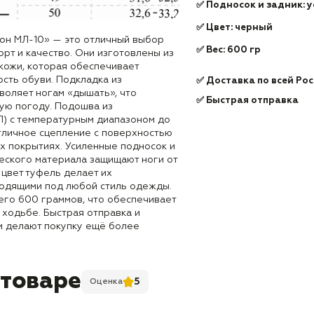
✅ Подносок и задник: 
✅ Цвет: черный
он МЛ-10» — это отличный выбор
✅ Вес: 600 гр
орт и качество. Они изготовлены из
кожи, которая обеспечивает
сть обуви. Подкладка из
✅ Доставка по всей Ро
воляет ногам «дышать», что
✅ Быстрая отправка
ую погоду. Подошва из
П) с температурным диапазоном до
тличное сцепление с поверхностью
х покрытиях. Усиленные подносок и
ческого материала защищают ноги от
 цвет туфель делает их
одящими под любой стиль одежды.
его 600 граммов, что обеспечивает
 ходьбе. Быстрая отправка и
ии делают покупку ещё более
 товаре
5
Оценка