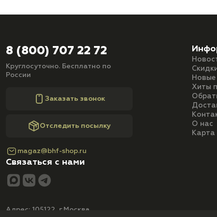
Инфо
8 (800) 707 22 72
Новос
Круглосуточно. Бесплатно по
Скидк
России
Новые
Хиты 
Обрат
Заказать звонок
Доста
Конта
О нас
Отследить посылку
Карта
magaz@bhf-shop.ru
Связаться с нами
Адрес: 105122, г.Москва,