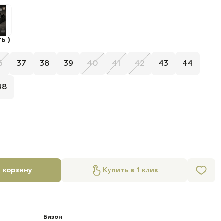
ь )
6
37
38
39
40
41
42
43
44
48
б
 корзину
Купить в 1 клик
Бизон