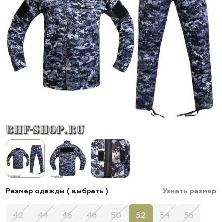
Размер одежды ( выбрать )
Узнать размер
42
44
46
48
50
52
54
56