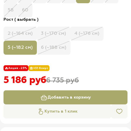
58
60
Рост ( выбрать )
2 (~164 см)
3 (~170 см)
4 (~176 см)
5 (~182 см)
6 (~188 см)
Акция -23%
+51 бонус
5 186 руб
6 735 руб
Добавить в корзину
Купить в 1 клик