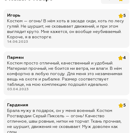
✅ Липучка на груди
✅ Воротник на липучке
Игорь
5
Костюм — огонь! В нём хоть в засаде сиди, хоть по лесу
✅ Липучка под шевроны "Росгвардия" на спине
гуляй. Не шуршит, не сковывает движений, и при этом
✅ Фальш погоны
выглядит круто. Мне кажется, он вообще неубиваемый.
Короче, я в восторге.
✅ Внутренний карман на липучке
14.06.2023
Брюки:
✅ Шлевки под ремень
Пармен
4
Костюм просто отличный, качественный и удобный.
✅ Тормоза
Материал прочный, не боится ни ветра, ни влаги. В нём
✅ Ширинка на пуговицах + молния
комфортно в любую погоду. Для меня это незаменимая
вещь на охоте и рыбалке. Размер соответствует
✅ 2 кармана листочка + 2 боковых
таблице, на мою комплекцию подошёл идеально.
✅ Утяжки ниже колена для фиксации
03.04.2023
✅ Усиления на коленях
Гардения
5
✅ Утяжка на поясе
Брала мужу в подарок, он у меня военный. Костюм
✅ Усиления в области паха
Росгвардии Серый Пиксель — огонь! Качество
отличное, швы ровные, нитки не торчат. Ткань прочная,
✅ Доставка по всей России
не шуршит, движения не сковывает. Муж доволен как
✅ Быстрая отправка
слон.