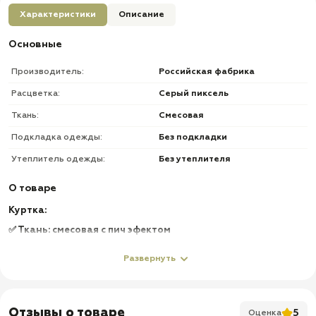
Характеристики
Описание
Основные
Производитель:
Российская фабрика
Расцветка:
Серый пиксель
Ткань:
Смесовая
Подкладка одежды:
Без подкладки
Утеплитель одежды:
Без утеплителя
О товаре
Куртка:
✅ Ткань: смесовая с пич эфектом
✅ На замке + планка на липучке
Развернуть
✅ Карманы на пуговицах
✅ Усиления на локтях
✅ Липучка под шеврон + потайной карман на 2-х рукавах
Отзывы о товаре
5
Оценка