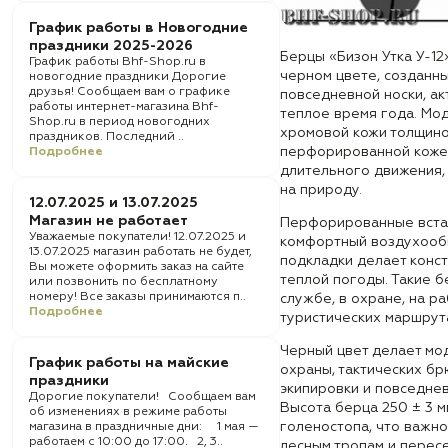
График работы в Новогодние
праздники 2025-2026
Берцы «Бизон Утка У-12
График работы Bhf-Shop.ru в
черном цвете, созданны
новогодние праздники Дорогие
друзья! Сообщаем вам о графике
повседневной носки, ак
работы интернет-магазина Bhf-
теплое время года. Мо
Shop.ru в период новогодних
хромовой кожи толщиной
праздников. Последний ..
перфорированной кожей
Подробнее
длительного движения,
на природу.
12.07.2025 и 13.07.2025
Магазин не работает
Перфорированные вста
Уважаемые покупатели! 12.07.2025 и
комфортный воздухообм
13.07.2025 магазин работать не будет,
подкладки делает конс
Вы можете оформить заказ на сайте
теплой погоды. Такие б
или позвонить по бесплатному
номеру! Все заказы принимаются п..
службе, в охране, на ра
Подробнее
туристических маршрута
Черный цвет делает мо
График работы на майские
охраны, тактических б
праздники
экипировки и повседнев
Дорогие покупатели! Сообщаем вам
Высота берца 250 ± 3 м
об изменениях в режиме работы
голеностопа, что важно
магазина в праздничные дни: 1 мая —
работаем с 10:00 до 17:00. 2, 3..
лесным тропам и перес