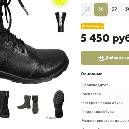
35
36
37
3
+54 бонуса
5 450 ру
Добавить в
Основные
Производитель:
Расцветка:
Материал верха обуви:
Подкладка обуви:
Разновидность подошвы 