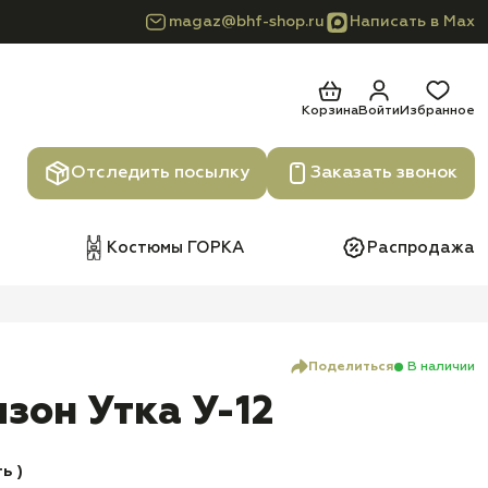
magaz@bhf-shop.ru
Написать в Max
Корзина
Войти
Избранное
Отследить посылку
Заказать звонок
Костюмы ГОРКА
Распродажа
Поделиться
В наличии
зон Утка У-12
ь )