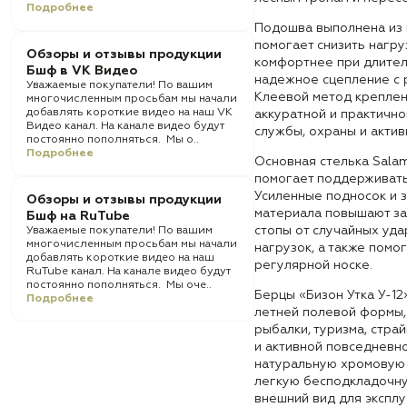
Подробнее
Подошва выполнена из 
помогает снизить нагру
Обзоры и отзывы продукции
комфортнее при длител
Бшф в VK Видео
надежное сцепление с 
Уважаемые покупатели! По вашим
Клеевой метод креплен
многочисленным просьбам мы начали
добавлять короткие видео на наш VK
аккуратной и практично
Видео канал. На канале видео будут
службы, охраны и актив
постоянно пополняться. Мы о..
Подробнее
Основная стелька Sala
помогает поддерживать
Усиленные подносок и 
Обзоры и отзывы продукции
материала повышают за
Бшф на RuTube
стопы от случайных уда
Уважаемые покупатели! По вашим
многочисленным просьбам мы начали
нагрузок, а также помо
добавлять короткие видео на наш
регулярной носке.
RuTube канал. На канале видео будут
постоянно пополняться. Мы оче..
Берцы «Бизон Утка У-12
Подробнее
летней полевой формы,
рыбалки, туризма, стра
и активной повседневно
натуральную хромовую 
легкую бесподкладочну
внешний вид для эксплу