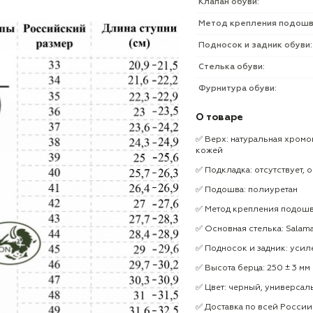
Клапан обуви:
Метод крепления подошв
Подносок и задник обуви:
Стелька обуви:
Фурнитура обуви:
О товаре
✅ Верх: натуральная хромо
кожей
✅ Подкладка: отсутствует,
✅ Подошва: полиуретан
✅ Метод крепления подошв
✅ Основная стелька: Salam
✅ Подносок и задник: усил
✅ Высота берца: 250 ± 3 мм
✅ Цвет: черный, универсал
✅ Доставка по всей России