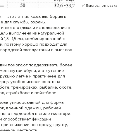
✅ Быстрая отправка
» — это летние кожаные берцы в
е для службы, охраны,
тивного отдыха и использования в
дель выполнена из натуральной
 1,3–1,5 мм, комбинированной с
, поэтому хорошо подходит для
 городской эксплуатации и выездов
вки помогают поддерживать более
ен внутри обуви, а отсутствие
трукцию легче и практичнее для
ерцы удобно использовать на
боте, тренировках, рыбалке, охоте,
х, страйкболе и пейнтболе.
дель универсальной для формы
рюк, военной одежды, рабочей
ного гардероба в стиле милитари.
м способствует фиксации
 при движении по городу, грунту,
еченной местности.