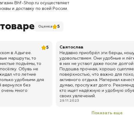
агазин Bhf-Shop.ru осуществляет
сквы и доставку по всей России.
 товаре
5
Оценка
Святослав
5
уском в Адыгее.
Недавно приобрёл эти берцы, ношу
вые маршруты, то
удовольствием. Они удобные и лёгк
енистые подъёмы, то
в них не устают даже после долгой
посёлку. Обувь не
Подошва прочная, хорошо сцепляе
ожидал что летние
поверхностью, что важно для похо
только удобными для
активного отдыха. Материал качес
й вернулся без
думаю, прослужат долго. Рекоменд
 очень много
кто ищет надёжную и удобную обу
своих увлечений.
29.11.2023
Показать еще