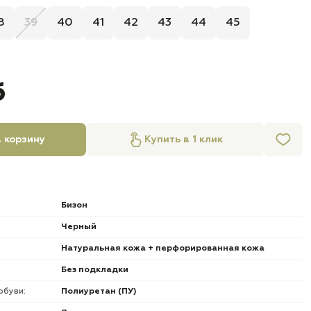
8
39
40
41
42
43
44
45
б
 корзину
Купить в 1 клик
Бизон
Черный
Натуральная кожа + перфорированная кожа
Без подкладки
обуви:
Полиуретан (ПУ)