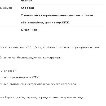
Язычок
ы обуви:
Клеевой
Усиленный из термопластического материала
«Salamander», супинатор, КПЖ
С молнией
вая кожа толщиной 1,3–1,5 мм, комбинированная с перфорированной
 облегченная бесподкладочная конструкция
ы: клеевой
ander с супинатором и КПЖ
енные, выполнены из термопластического материала
ьный для службы, охраны, города и теплого времени года