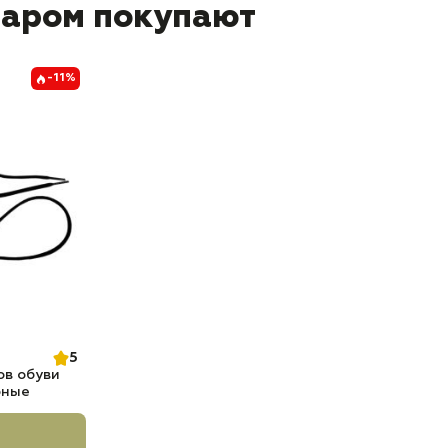
варом покупают
-11%
5
ов обуви
рные