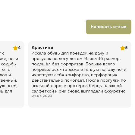
Написать отзыв
Кристина
4
5
 с
Искала обувь для поездок на дачу и
ие, ноги
прогулок по лесу летом. Взяла 36 размер,
 ходьбы.
подошёл без сюрпризов. Больше всего
тся с
понравилось что даже в тёплую погоду ноги
дов и
чувствуют себя комфортно, перфорация
твенный,
действительно помогает. После прогулки по
ую всем,
пыльной дороге протёрла берцы влажной
вь для
салфеткой и они снова выглядели аккуратно
21.05.2023