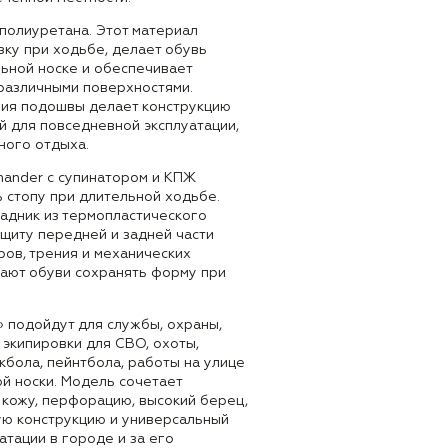
полиуретана. Этот материал
зку при ходьбе, делает обувь
ьной носке и обеспечивает
различными поверхностями.
ия подошвы делает конструкцию
й для повседневной эксплуатации,
ного отдыха.
mander с супинатором и КПЖ
 стопу при длительной ходьбе.
задник из термопластического
щиту передней и задней части
ров, трения и механических
гают обуви сохранять форму при
» подойдут для службы, охраны,
 экипировки для СВО, охоты,
йкбола, пейнтбола, работы на улице
й носки. Модель сочетает
кожу, перфорацию, высокий берец,
ю конструкцию и универсальный
атации в городе и за его