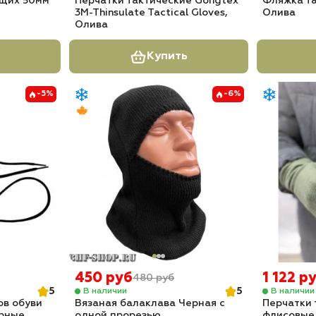
щих 50мм
Перчатки тактические Gongtex
Фляжка та
3M-Thinsulate Tactical Gloves,
Олива
Олива
Купить
-5%
-6%
450 руб
1 122 р
480 руб
5
5
В наличии
В наличии
ов обуви
Вязаная балаклава Черная с
Перчатки 
ерные
одной прорезью
флисовые 