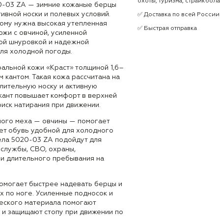
охоты, туризма, страйкбол
-03 ZA — зимние кожаные берцы
тивной носки и полевых условий.
✅ Доставка по всей России
кому нужна высокая утепленная
✅ Быстрая отправка
ожи с овчиной, усиленной
ной шнуровкой и надежной
ля холодной погоды.
альной кожи «Краст» толщиной 1,6–
м кантом. Такая кожа рассчитана на
лительную носку и активную
 кант повышает комфорт в верхней
риск натирания при движении.
ного меха — овчины — помогает
ает обувь удобной для холодного
ла 5020-03 ZA подойдут для
 службы, СВО, охраны,
 и длительного пребывания на
омогает быстрее надевать берцы и
х по ноге. Усиленные подносок и
ческого материала помогают
 и защищают стопу при движении по