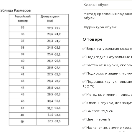
Клапан обуви:
Метод крепления подош
обуви:
Фурнитура обуви:
О товаре
✅ Верх: натуральная кожа «К
✅ Подкладка: натуральный 
✅ Застежка: шнурки, скоро
✅ Подносок и задник: усил
✅ Подошва: каучук повыше
±50 °C
✅ Метод крепления подош
✅ Клапан: глухой, для защи
✅ Высота: 25,5 см
✅ Цвет: черный
✅ Назначение: зимние кожа