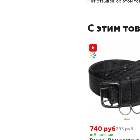
Нет отзывов об этом то
С этим то
740 руб
795 руб
В наличии