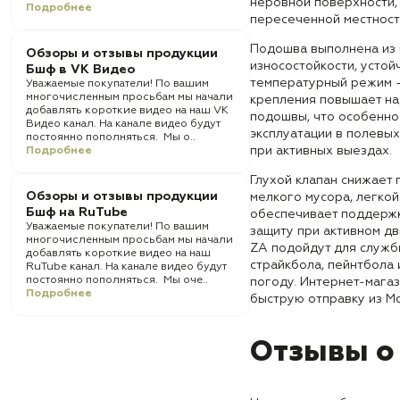
неровной поверхности, 
Подробнее
пересеченной местност
Подошва выполнена из
Обзоры и отзывы продукции
износостойкости, устойч
Бшф в VK Видео
температурный режим —
Уважаемые покупатели! По вашим
многочисленным просьбам мы начали
крепления повышает на
добавлять короткие видео на наш VK
подошвы, что особенно
Видео канал. На канале видео будут
эксплуатации в полевых
постоянно пополняться. Мы о..
при активных выездах.
Подробнее
Глухой клапан снижает 
Обзоры и отзывы продукции
мелкого мусора, легкой 
Бшф на RuTube
обеспечивает поддержк
Уважаемые покупатели! По вашим
защиту при активном д
многочисленным просьбам мы начали
ZA подойдут для службы
добавлять короткие видео на наш
страйкбола, пейнтбола
RuTube канал. На канале видео будут
постоянно пополняться. Мы оче..
погоду. Интернет-магаз
Подробнее
быструю отправку из Мо
Отзывы о