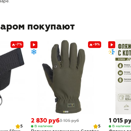
варе.
варом покупают
-7%
-9%
2 830 руб
1 015 р
3 105 руб
5
5
В наличии
В наличии