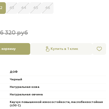
2
43
44
45
46
6 320 руб
 корзину
Купить в 1 клик
ДОФ
Черный
Натуральная кожа
Натуральная овчина
Каучук повышенной износостойкости, маслобензостойкая
(±50 С)