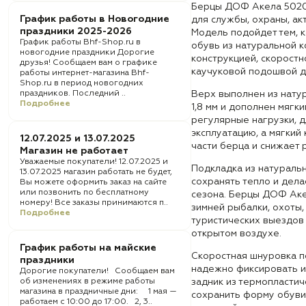
Берцы ДОФ Акела 5020
График работы в Новогодние
для службы, охраны, ак
праздники 2025-2026
Модель подойдет тем, 
График работы Bhf-Shop.ru в
обувь из натуральной к
новогодние праздники Дорогие
конструкцией, скорост
друзья! Сообщаем вам о графике
каучуковой подошвой д
работы интернет-магазина Bhf-
Shop.ru в период новогодних
праздников. Последний ..
Верх выполнен из натур
Подробнее
1,8 мм и дополнен мягки
регулярные нагрузки, д
эксплуатацию, а мягкий
12.07.2025 и 13.07.2025
части берца и снижает 
Магазин не работает
Уважаемые покупатели! 12.07.2025 и
Подкладка из натураль
13.07.2025 магазин работать не будет,
сохранять тепло и дел
Вы можете оформить заказ на сайте
или позвонить по бесплатному
сезона. Берцы ДОФ Аке
номеру! Все заказы принимаются п..
зимней рыбалки, охоты,
Подробнее
туристических выездов
открытом воздухе.
График работы на майские
Скоростная шнуровка п
праздники
надежно фиксировать и
Дорогие покупатели! Сообщаем вам
об изменениях в режиме работы
задник из термопласти
магазина в праздничные дни: 1 мая —
сохранить форму обуви
работаем с 10:00 до 17:00. 2, 3..