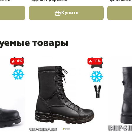
Купить
уемые товары
-6%
-11%