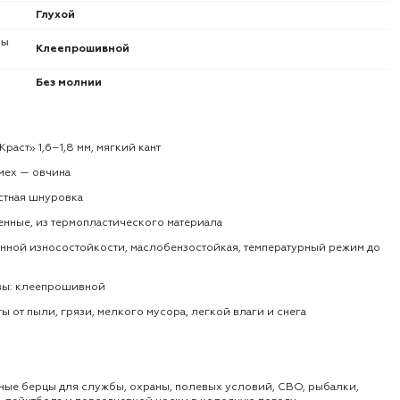
Глухой
вы
Клеепрошивной
Без молнии
раст» 1,6–1,8 мм, мягкий кант
мех — овчина
стная шнуровка
енные, из термопластического материала
нной износостойкости, маслобензостойкая, температурный режим до
вы: клеепрошивной
ты от пыли, грязи, мелкого мусора, легкой влаги и снега
ные берцы для службы, охраны, полевых условий, СВО, рыбалки,