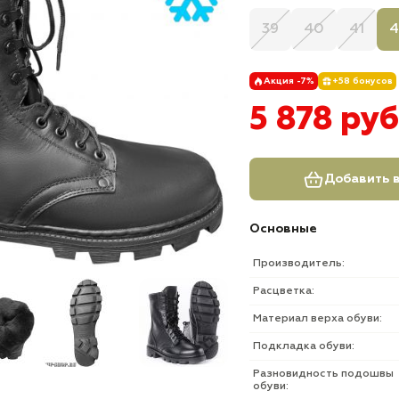
39
40
41
4
Акция -7%
+58 бонусов
5 878 руб
Добавить в
Основные
Производитель:
Расцветка:
Материал верха обуви:
Подкладка обуви:
Разновидность подошвы
обуви: