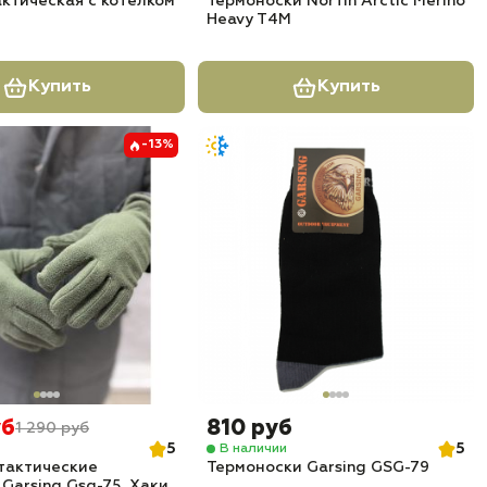
ктическая с котелком
Термоноски Norfin Arctic Merino
Heavy T4M
Купить
Купить
-13%
уб
810 руб
1 290 руб
5
5
В наличии
тактические
Термоноски Garsing GSG-79
Garsing Gsg-75, Хаки