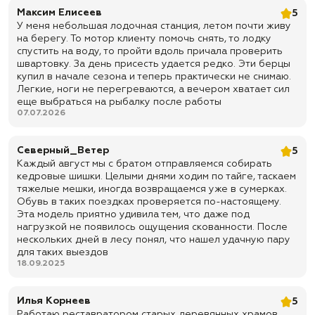
✅ Бренд: Garsing ( Гарсинг )
Максим Елисеев
5
У меня небольшая лодочная станция, летом почти живу
✅ Модель: 50350
на берегу. То мотор клиенту помочь снять, то лодку
✅ Цвет: Олива
спустить на воду, то пройти вдоль причала проверить
швартовку. За день присесть удается редко. Эти берцы
✅ Размеры: 39–47
купил в начале сезона и теперь практически не снимаю.
✅ Высота берца: 200 ± 3 мм
Легкие, ноги не перегреваются, а вечером хватает сил
еще выбраться на рыбалку после работы
✅ Верх: натуральная кожа спилок «Велюр» + нейлон
07.07.2026
✅ Нейлон: износостойкий материал плотностью 1000D — легкий и
прочный материал для снижения веса обуви
Северный_Ветер
5
✅ Конструкция верха: натуральная кожа используется в зонах,
Каждый август мы с братом отправляемся собирать
которые подвержены повышенным нагрузкам
кедровые шишки. Целыми днями ходим по тайге, таскаем
✅ Подкладка: текстильный материал CAMBRELLE® / SUPER ROYAL
тяжелые мешки, иногда возвращаемся уже в сумерках.
Обувь в таких поездках проверяется по-настоящему.
✅ Свойства подкладки: помогает отводить влагу от ног, быстро
Эта модель приятно удивила тем, что даже под
сохнет и повышает комфорт при длительном ношении
нагрузкой не появилось ощущения скованности. После
✅ Подошва: двухслойная — полиуретан с резиновой накладкой
нескольких дней в лесу понял, что нашел удачную пару
для таких выездов
✅ Свойства подошвы: резиновая накладка придает подошве
18.09.2025
маслобензостойкие свойства
✅ Метод крепления подошвы: литьевой / прямой прилив
Илья Корнеев
5
✅ Подносок: усиленный, из термопластического материала
Работаю реставратором старых деревянных храмов.