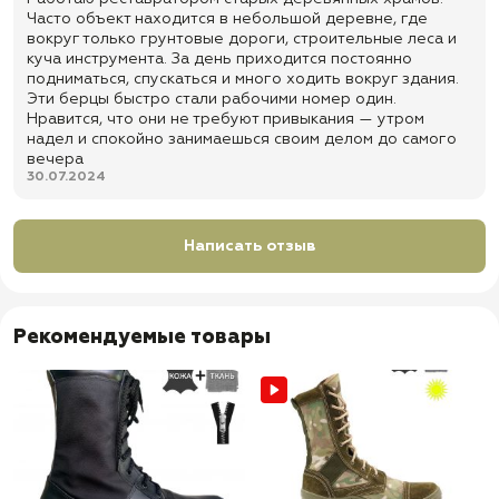
Часто объект находится в небольшой деревне, где
✅ Задник: жесткий, из термопластического материала
вокруг только грунтовые дороги, строительные леса и
✅ Мембрана: без мембраны
куча инструмента. За день приходится постоянно
подниматься, спускаться и много ходить вокруг здания.
✅ Клапан: глухой — помогает уменьшить попадание пыли, грязи,
Эти берцы быстро стали рабочими номер один.
мелкого мусора и небольших камней внутрь обуви
Нравится, что они не требуют привыкания — утром
✅ Шнуровка: через блочки для удобной фиксации обуви на ноге
надел и спокойно занимаешься своим делом до самого
вечера
✅ Формат обуви: облегченные тактические берцы для полевых
30.07.2024
условий, повседневного ношения, службы, охраны, туризма,
рыбалки, охоты и активного отдыха
✅ Назначение: для города, выездов на природу, тактической
Написать отзыв
экипировки, страйкбола, работы, службы и использования с
одеждой в стиле милитари
✅ Доставка по всей России
✅ Быстрая отправка
Рекомендуемые товары