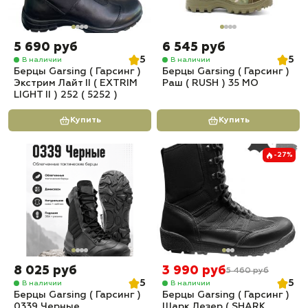
5 690 руб
6 545 руб
5
5
В наличии
В наличии
Берцы Garsing ( Гарсинг )
Берцы Garsing ( Гарсинг )
Экстрим Лайт II ( EXTRIM
Раш ( RUSH ) 35 МО
LIGHT II ) 252 ( 5252 )
Купить
Купить
-27%
8 025 руб
3 990 руб
5 460 руб
5
5
В наличии
В наличии
Берцы Garsing ( Гарсинг )
Берцы Garsing ( Гарсинг )
0339 Черные
Шарк Лезер ( SHARK