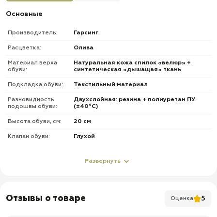
Основные
Производитель:
Гарсинг
Расцветка:
Олива
Материал верха
Натуральная кожа спилок «велюр» +
обуви:
синтетическая «дышащая» ткань
Подкладка обуви:
Текстильный материал
Разновидность
Двухслойная: резина + полиуретан ПУ
подошвы обуви:
(±40°С)
Высота обуви, см:
20 см
Клапан обуви:
Глухой
Метод крепления
Литьевой ( прямой прилив )
подошвы обуви:
Развернуть
Фурнитура обуви:
Без молнии
О товаре
Отзывы о товаре
5
Оценка
✅ Тип изделия: берцы / облегченные тактические ботинки