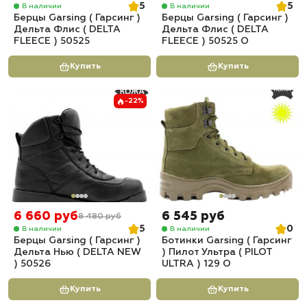
5
5
В наличии
В наличии
Берцы Garsing ( Гарсинг )
Берцы Garsing ( Гарсинг )
Дельта Флис ( DELTA
Дельта Флис ( DELTA
FLEECE ) 50525
FLEECE ) 50525 О
Купить
Купить
-22%
6 660 руб
6 545 руб
8 480 руб
5
0
В наличии
В наличии
Берцы Garsing ( Гарсинг )
Ботинки Garsing ( Гарсинг
Дельта Нью ( DELTA NEW
) Пилот Ультра ( PILOT
) 50526
ULTRA ) 129 О
Купить
Купить