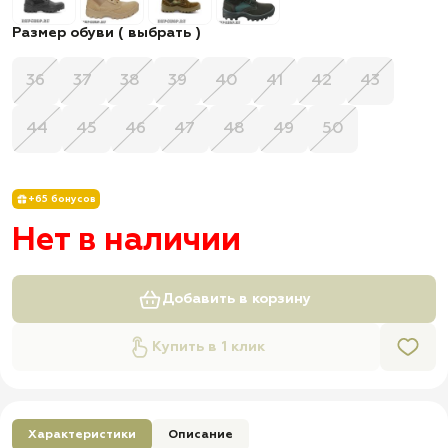
Размер обуви ( выбрать )
36
37
38
39
40
41
42
43
44
45
46
47
48
49
50
+65 бонусов
Нет в наличии
Добавить в корзину
Купить в 1 клик
Характеристики
Описание