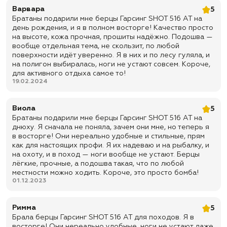
Варвара
5
✅ Подошва: ТЭП (термоэластопласт)
Братаны подарили мне берцы Гарсинг SHOT 516 AT на
✅ Метод крепления подошвы: клеепрошивной
день рождения, и я в полном восторге! Качество просто
на высоте, кожа прочная, прошиты надёжно. Подошва —
✅ Подносок: усиленный, из термопластического материала
вообще отдельная тема, не скользит, по любой
✅ Задник: жесткий, из термопластического материала
поверхности идёт уверенно. Я в них и по лесу гуляла, и
на полигон выбиралась, ноги не устают совсем. Короче,
✅ Клапан: глухой, для защиты от пыли, грязи и мелкого мусора
для активного отдыха самое то!
19.02.2024
✅ Фурнитура: блочки и крючки
✅ Цвет: мох
Виола
5
✅ Назначение: легкие тактические берцы для службы, охраны,
Братаны подарили мне берцы Гарсинг SHOT 516 AT на
полевых условий, активной носки, туризма, рыбалки, охоты,
днюху. Я сначала не поняла, зачем они мне, но теперь я
страйкбола, пейнтбола, СВО и повседневного использования
в восторге! Они нереально удобные и стильные, прям
✅ Доставка по всей России
как для настоящих профи. Я их надеваю и на рыбалку, и
на охоту, и в поход — ноги вообще не устают. Берцы
✅ Быстрая отправка
лёгкие, прочные, а подошва такая, что по любой
местности можно ходить. Короче, это просто бомба!
01.12.2023
Римма
5
Брала берцы Гарсинг SHOT 516 AT для походов. Я в
восторге! Они нереально удобные, ноги не устают даже