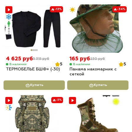
-13%
-34%
4 625 руб
165 руб
5 315 руб
250 руб
5
5
В наличии
В наличии
ТЕРМОБЕЛЬЕ БШФ+ (-30)
Панама накомарник с
сеткой
Купить
Купить
-5%