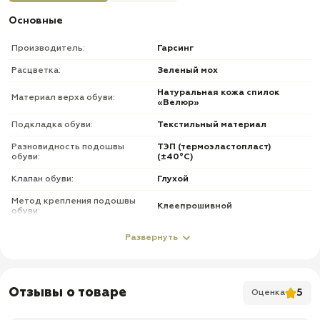
Основные
Производитель:
Гарсинг
Расцветка:
Зеленый мох
Натуральная кожа спилок
Материал верха обуви:
«Велюр»
Подкладка обуви:
Текстильный материал
Разновидность подошвы
ТЭП (термоэластопласт)
обуви:
(±40°С)
Клапан обуви:
Глухой
Метод крепления подошвы
Клеепрошивной
обуви:
Фурнитура обуви:
Без молнии
Развернуть
О товаре
✅ Верх: комбинированный — натуральная кожа спилок «Велюр» и
Отзывы о товаре
5
Оценка
нейлоновая ткань
✅ Подкладка: текстильный материал CAMBRELLE или SUPER ROYAL