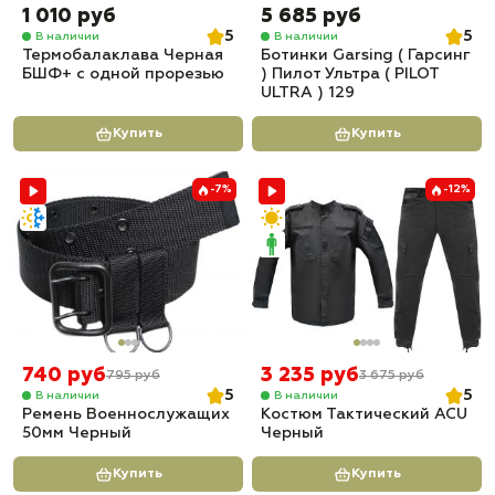
1 010 руб
5 685 руб
5
5
В наличии
В наличии
Термобалаклава Черная
Ботинки Garsing ( Гарсинг
БШФ+ с одной прорезью
) Пилот Ультра ( PILOT
ULTRA ) 129
Купить
Купить
-7%
-12%
740 руб
3 235 руб
795 руб
3 675 руб
5
5
В наличии
В наличии
Ремень Военнослужащих
Костюм Тактический ACU
50мм Черный
Черный
Купить
Купить