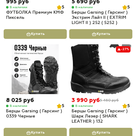
995 руб
5 690 руб
5
5
В наличии
В наличии
ФУТБОЛКА Премиум КМФ
Берцы Garsing ( Гарсинг )
Пиксель
Экстрим Лайт II ( EXTRIM
LIGHT II ) 252 ( 5252 )
Купить
Купить
-27%
8 025 руб
3 990 руб
5 460 руб
5
5
В наличии
В наличии
Берцы Garsing ( Гарсинг )
Берцы Garsing ( Гарсинг )
0339 Черные
Шарк Лезер ( SHARK
LEATHER ) 132
Купить
Купить