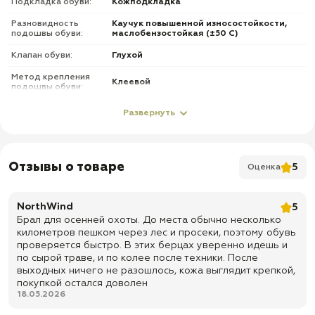
Подкладка обуви:
Кожподкладка
Разновидность
Каучук повышенной износостойкости,
подошвы обуви:
маслобензостойкая (±50 С)
Клапан обуви:
Глухой
Метод крепления
Клеевой
подошвы обуви:
Подносок и задник
Усиленный из термопластического
Развернуть
обуви:
материала
Стелька обуви:
«Salamander», супинатор, КПЖ
Фурнитура обуви:
С молнией
Отзывы о товаре
5
Оценка
О товаре
NorthWind
5
✅ Верх: натуральная хромовая кожа
Брал для осенней охоты. До места обычно несколько
километров пешком через лес и просеки, поэтому обувь
✅ Подкладка: кожа шевро, козья кожа
проверяется быстро. В этих берцах уверенно идешь и
✅ Подошва: каучук повышенной износостойкости,
по сырой траве, и по колее после техники. После
маслобензостойкая, температурный режим до ±50 °C
выходных ничего не разошлось, кожа выглядит крепкой,
покупкой остался доволен
✅ Метод крепления подошвы: клеевой
18.05.2026
✅ Основная стелька: Salamander с супинатором и КПЖ