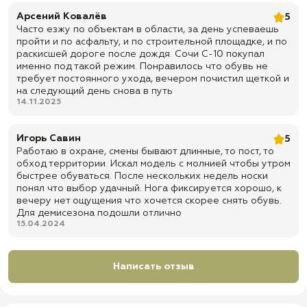
✅ Подносок и задник: усиленные, выполнены из термопластического
Арсений Ковалёв
5
материала
Часто езжу по объектам в области, за день успеваешь
✅ Фурнитура: блочки, молния с металлическим бегунком, глухой
пройти и по асфальту, и по строительной площадке, и по
клапан
раскисшей дороге после дождя. Сочи С-10 покупал
именно под такой режим. Понравилось что обувь не
✅ Клапан: глухой, дополнительная защита от пыли, грязи, влаги и
требует постоянного ухода, вечером почистил щеткой и
мелкого мусора
на следующий день снова в путь
✅ Цвет: черный, универсальный для службы, охраны, города и
14.11.2025
полевых условий
✅ Вес: 1200 г пара
Игорь Савин
5
✅ Доставка по всей России
Работаю в охране, смены бывают длинные, то пост, то
обход территории. Искал модель с молнией чтобы утром
✅ Быстрая отправка
быстрее обуваться. После нескольких недель носки
понял что выбор удачный. Нога фиксируется хорошо, к
вечеру нет ощущения что хочется скорее снять обувь.
Для демисезона подошли отлично
15.04.2024
Написать отзыв