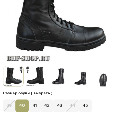
Размер обуви ( выбрать )
39
40
41
42
43
44
45