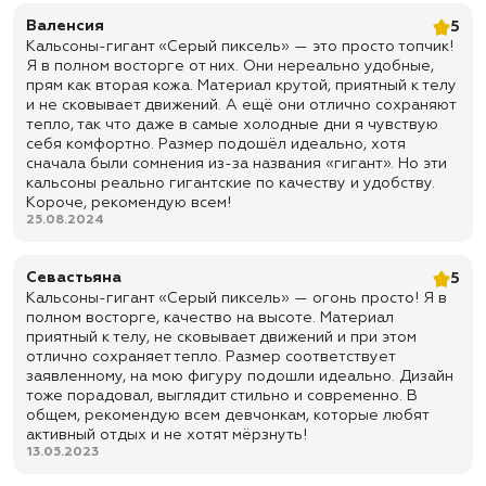
✅ Ткань: очень приятная к телу, подходит для длительного ношения
под основной одеждой
Валенсия
5
Кальсоны-гигант «Серый пиксель» — это просто топчик!
✅ Пояс: на резинке для удобной посадки
Я в полном восторге от них. Они нереально удобные,
прям как вторая кожа. Материал крутой, приятный к телу
✅ Низ кальсон: резинки по низу штанин
и не сковывает движений. А ещё они отлично сохраняют
✅ Формат использования: можно носить как подштанники под
тепло, так что даже в самые холодные дни я чувствую
брюки, рабочую одежду, костюм для рыбалки, охоты, дачи и
себя комфортно. Размер подошёл идеально, хотя
активного отдыха
сначала были сомнения из-за названия «гигант». Но эти
✅ Назначение: дополнительный слой под основную одежду для
кальсоны реально гигантские по качеству и удобству.
прохладной погоды, рыбалки, охоты, туризма, дачи, страйкбола и
Короче, рекомендую всем!
повседневного ношения
25.08.2024
✅ Доставка по всей России
✅ Быстрая отправка
Севастьяна
5
Кальсоны-гигант «Серый пиксель» — огонь просто! Я в
полном восторге, качество на высоте. Материал
приятный к телу, не сковывает движений и при этом
отлично сохраняет тепло. Размер соответствует
заявленному, на мою фигуру подошли идеально. Дизайн
тоже порадовал, выглядит стильно и современно. В
общем, рекомендую всем девчонкам, которые любят
активный отдых и не хотят мёрзнуть!
13.05.2023