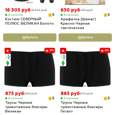
16 305 руб
630 руб
18 525 руб
795 руб
5
5
В наличии
В наличии
Костюм СЕВЕРНЫЙ
Арафатка (Шемаг)
ПОЛЮС-ВЕЛИКАН Болото
Красно-Черная
тактическая
Купить
Купить
-9%
-11%
875 руб
865 руб
960 руб
970 руб
5
5
В наличии
В наличии
Трусы Черные
Трусы Черные
трикотажные боксеры
трикотажные боксеры
Великан
Гигант