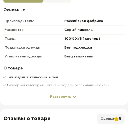
Основные
Производитель:
Российская фабрика
Расцветка:
Серый пиксель
Ткань:
100% Х/Б ( хлопок )
Подкладка одежды:
Без подкладки
Утеплитель одежды:
Без утеплителя
О товаре
✅ Тип изделия: кальсоны Гигант
✅ Размерная категория: Гигант — модель рассчитана на очень
большие размеры и очень крупную фигуру
Развернуть
✅ Размеры: 80–82, 84–86, 88–90
✅ Ростовка: 3–4, 5–6 — примерно 170–176 и 182–188 см
✅ Расцветка: Серый Пиксель
Отзывы о товаре
5
Оценка
✅ Материал: хлопок