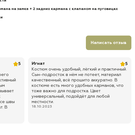
сти
мана на замке + 2 задних кармана с клапаном на пуговицах
ии
Написать отзыв
Игнат
5
5
Костюм очень удобный, лёгкий и практичный.
оего
Сын-подросток в нём не потеет, материал
ктивный
качественный, всё прошито аккуратно. В
ным
костюме есть много удобных карманов, что
овывает
тоже важно для подростка. Цвет
х
универсальный, подойдёт для любой
все швы
местности.
18.10.2023
т. В