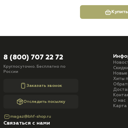
Купить
Инфо
8 (800) 707 22 72
Новос
Круглосуточно. Бесплатно по
Скидк
России
Новые
Хиты 
Обрат
Заказать звонок
Доста
Конта
О нас
Отследить посылку
Карта
magaz@bhf-shop.ru
Связаться с нами