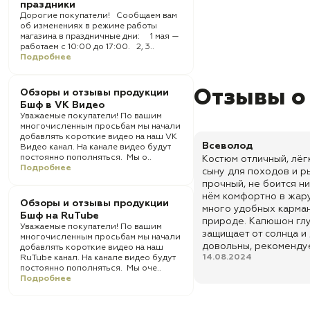
праздники
Дорогие покупатели! Сообщаем вам
об изменениях в режиме работы
магазина в праздничные дни: 1 мая —
работаем с 10:00 до 17:00. 2, 3..
Подробнее
Отзывы о
Обзоры и отзывы продукции
Бшф в VK Видео
Уважаемые покупатели! По вашим
многочисленным просьбам мы начали
добавлять короткие видео на наш VK
Всеволод
Видео канал. На канале видео будут
постоянно пополняться. Мы о..
Костюм отличный, лёг
Подробнее
сыну для походов и р
прочный, не боится ни
нём комфортно в жару
Обзоры и отзывы продукции
много удобных карман
Бшф на RuTube
природе. Капюшон гл
Уважаемые покупатели! По вашим
защищает от солнца и
многочисленным просьбам мы начали
довольны, рекоменду
добавлять короткие видео на наш
14.08.2024
RuTube канал. На канале видео будут
постоянно пополняться. Мы оче..
Подробнее