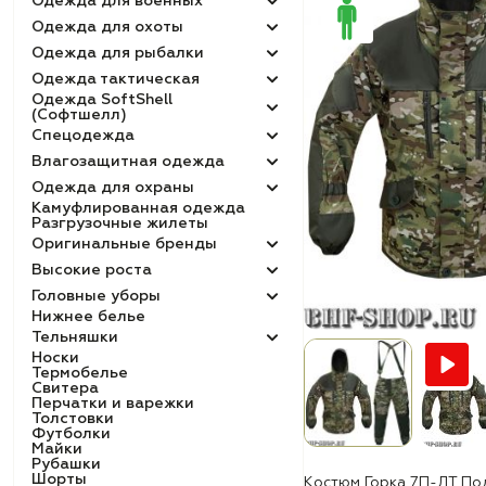
Одежда для военных
Одежда для охоты
Одежда для рыбалки
Одежда тактическая
Одежда SoftShell
(Софтшелл)
Спецодежда
Влагозащитная одежда
Одежда для охраны
Камуфлированная одежда
Разгрузочные жилеты
Оригинальные бренды
Высокие роста
Головные уборы
Нижнее белье
Тельняшки
Носки
Термобелье
Свитера
Перчатки и варежки
Толстовки
Футболки
Майки
Рубашки
Шорты
Костюм Горка 7П-ЛТ По