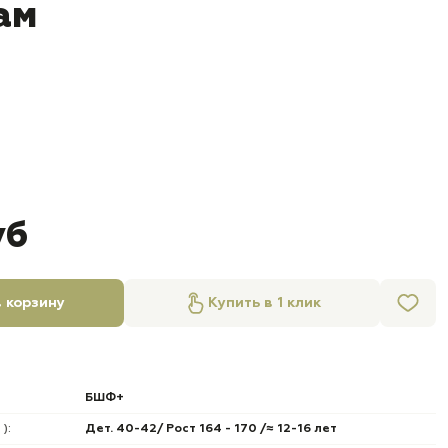
ам
уб
 корзину
Купить в 1 клик
БШФ+
):
Дет. 40-42/ Рост 164 - 170 /≈ 12-16 лет