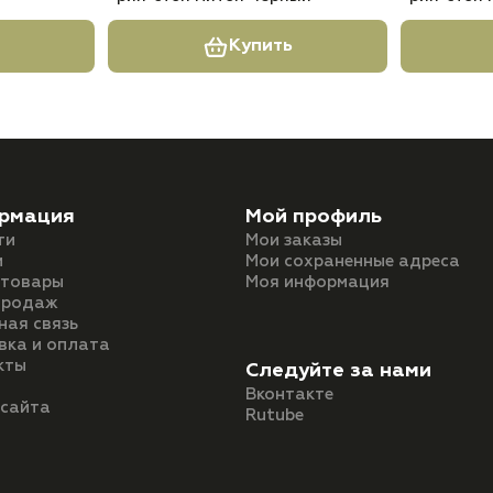
Купить
рмация
Мой профиль
ти
Мои заказы
и
Мои сохраненные адреса
 товары
Моя информация
продаж
ная связь
вка и оплата
кты
Следуйте за нами
Вконтакте
 сайта
Rutube