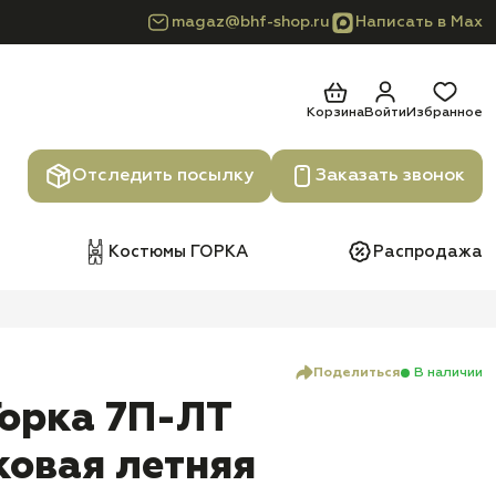
magaz@bhf-shop.ru
Написать в Max
Корзина
Войти
Избранное
Отследить посылку
Заказать звонок
Костюмы ГОРКА
Распродажа
Поделиться
В наличии
орка 7П-ЛТ
овая летняя