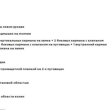
а левом рукаве
одмышек на молнии
вертикальных кармана на замке + 2 боковых кармана с клапаном
2 боковых кармана с клапаном на пуговицах + 1 внутренний карман
рмана на замке
дки
етрозащитной планкой на 2-х пуговицах
 тазовой областью
 области колен