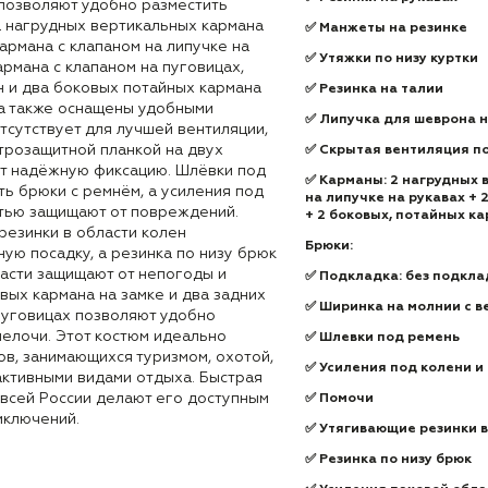
 позволяют удобно разместить
 нагрудных вертикальных кармана
✅ Манжеты на резинке
кармана с клапаном на липучке на
✅ Утяжки по низу куртки
армана с клапаном на пуговицах,
н и два боковых потайных кармана
✅ Резинка на талии
ма также оснащены удобными
✅ Липучка для шеврона н
тсутствует для лучшей вентиляции,
трозащитной планкой на двух
✅ Скрытая вентиляция п
т надёжную фиксацию. Шлёвки под
✅ Карманы: 2 нагрудных 
ь брюки с ремнём, а усиления под
на липучке на рукавах + 
стью защищают от повреждений.
+ 2 боковых, потайных ка
резинки в области колен
Брюки:
ую посадку, а резинка по низу брюк
ласти защищают от непогоды и
✅ Подкладка: без подкла
ых кармана на замке и два задних
✅ Ширинка на молнии с в
пуговицах позволяют удобно
елочи. Этот костюм идеально
✅ Шлевки под ремень
в, занимающихся туризмом, охотой,
✅ Усиления под колени и
активными видами отдыха. Быстрая
 всей России делают его доступным
✅ Помочи
иключений.
✅ Утягивающие резинки в
✅ Резинка по низу брюк