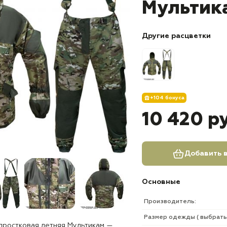
Мультик
Другие расцветки
+104 бонуса
10 420 р
Добавить в
Основные
Производитель:
Размер одежды ( выбрать 
дростковая летняя Мультикам —