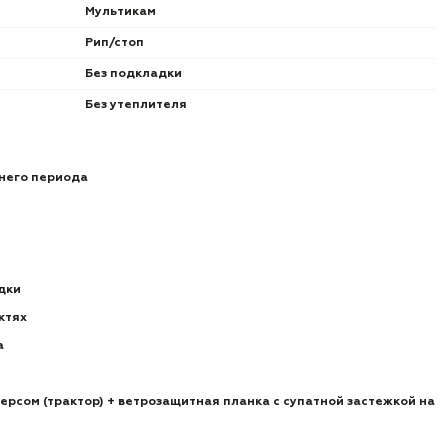
Мультикам
Рип/стоп
Без подкладки
Без утеплителя
тнего периода
дки
ктях
а
ерсом (трактор) + ветрозащитная планка с супатной застежкой на