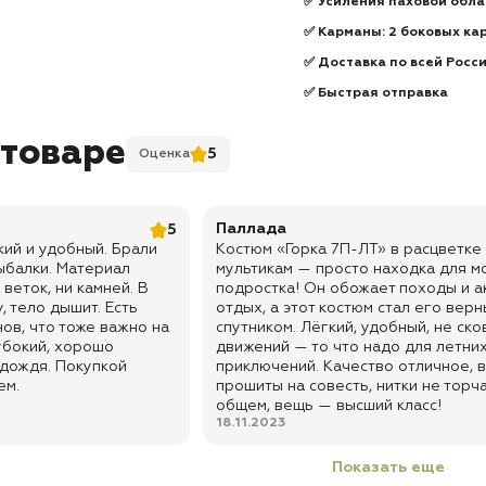
✅ Усиления паховой обла
✅ Карманы: 2 боковых кар
✅ Доставка по всей Росс
✅ Быстрая отправка
 товаре
5
Оценка
Паллада
5
кий и удобный. Брали
Костюм «Горка 7П-ЛТ» в расцветке
ыбалки. Материал
мультикам — просто находка для м
 веток, ни камней. В
подростка! Он обожает походы и а
, тело дышит. Есть
отдых, а этот костюм стал его вер
ов, что тоже важно на
спутником. Лёгкий, удобный, не ск
убокий, хорошо
движений — то что надо для летни
 дождя. Покупкой
приключений. Качество отличное, 
ем.
прошиты на совесть, нитки не торча
общем, вещь — высший класс!
18.11.2023
Показать еще