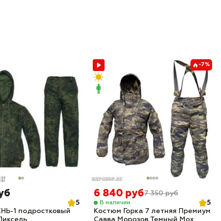
-7%
уб
6 840 руб
7 350 руб
5
5
В наличии
НЬ-1 подростковый
Костюм Горка 7 летняя Премиум
Пиксель
Савва Морозов Темный Мох