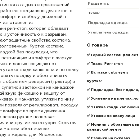
Расцветка:
ктивного отдыха и приключений.
зработан специально для летнего
Ткань:
комфорт и свободу движений в
м изготовлен из
Подкладка одежды:
ни рип-стоп, которая обладает
Утеплитель одежды:
 и устойчивостью к разрывам.
вают защитные свойства костюма,
О товаре
долговечным. Куртка костюма
ладкой без подкладки, что
✅ Горный костюм для ле
 вентиляцию и комфорт в жаркую
ечах и локтях защищают от
✅ Ткань: Рип-стоп
а утяжка сзади капюшона и по овалу
✅ Вставки cats eуе's
ровать посадку и обеспечивать
я с обратным реверсом (трактор) и
Куртка:
 супатной застёжкой на канадской
✅ Подкладка: без подкла
дёжную фиксацию и защиту от
✅ Усиления на плечах, ло
укавах и манжетах, утяжки по низу
лии позволяют регулировать посадку
✅ Утяжка сзади капюшон
т комфорт во время движения.
✅ Утяжки по овалу лица
а левом рукаве позволяет
ия или другие аксессуары. Скрытая
✅ Молния с обратным рев
а молнии обеспечивает
канадской ленте
ду в жаркие дни. Множество
✅ Резинки на рукавах