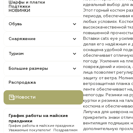
Шарфы и платки
идеальный выбор для а
Подтяжки
Этот горный костюм ра
НОВИНКИ
периода, обеспечивая 
любых условиях. Костю
Обувь
высококачественной тка
повышенной прочностью
Вставки cats eye усили
Снаряжение
делая его надёжным и 
оснащена удобной подк
Туризм
обеспечивает отличную
погоду. Усиления на пл
повреждений и износа, 
Большие размеры
лица позволяет регули
защиту от ветра. Молни
Распродажа
ветрозащитная планка с
ленте обеспечивают на
непогоды. Резинки на р
Новости
куртки и резинка на та
костюма и обеспечиваю
Липучка для шеврона н
График работы на майские
прикрепить знаки отлич
праздники
вентиляция подмышек н
График работы в майские праздники
дополнительную прохла
Уважаемые покупатели! Поздравляем