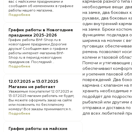
карманов разного типа
вас с майскими праздниками и
сообщаем об изменениях в графике
необходимые вещи: два
работы нашего магазина..
на замке, два боковых 
Подробнее
рукавах, два боковых к
один внутренний карма
на замке. Брюки костю
График работы в Новогодние
функциями: подкладка о
праздники 2025-2026
График работы Bhf-Shop.ru в
ширинка на молнии с ве
новогодние праздники Дорогие
пуговицах обеспечивае
друзья! Сообщаем вам о графике
ремень позволяют носит
работы интернет-магазина Bhf-
колени и тазовой обла
Shop.ru в период новогодних
праздников. Последний ..
Помочи и утягивающие 
Подробнее
обеспечивают комфортн
и усиления паховой об
повреждений. Два боков
12.07.2025 и 13.07.2025
кармана с клапаном на 
Магазин не работает
хранить необходимые м
Уважаемые покупатели! 12.07.2025 и
13.07.2025 магазин работать не будет,
подойдёт для подростко
Вы можете оформить заказ на сайте
рыбалкой или другими 
или позвонить по бесплатному
отправка и доставка по
номеру! Все заказы принимаются п..
для всех любителей пр
Подробнее
График работы на майские