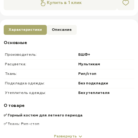
Купить в 1 клик
Характеристики
Описание
Основные
Производитель:
БШФ+
Расцветка:
Мультикам
Ткань:
Рип/стоп
Подкладка одежды:
Без подкладки
Утеплитель одежды:
Без утеплителя
О товаре
✅ Горный костюм для летнего периода
✅ Ткань: Рип-стоп
✅ Вставки из ткани рип-стоп в цвет костюма
Развернуть