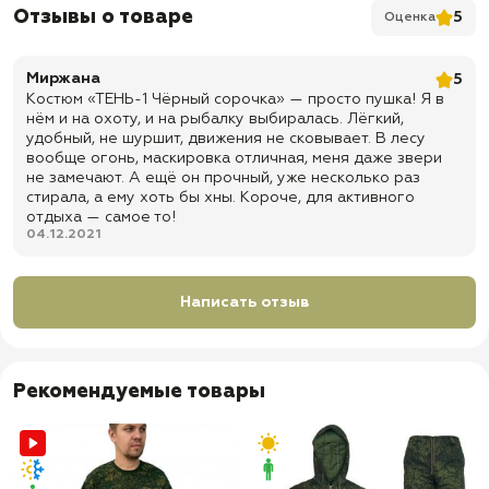
✅ Шлевки под ремень
Отзывы о товаре
5
Оценка
✅ Утяжки пояса на веревках
✅ Доставка по всей России
Миржана
5
Костюм «ТЕНЬ-1 Чёрный сорочка» — просто пушка! Я в
✅ Быстрая отправка
нём и на охоту, и на рыбалку выбиралась. Лёгкий,
удобный, не шуршит, движения не сковывает. В лесу
вообще огонь, маскировка отличная, меня даже звери
не замечают. А ещё он прочный, уже несколько раз
стирала, а ему хоть бы хны. Короче, для активного
отдыха — самое то!
04.12.2021
Написать отзыв
Рекомендуемые товары