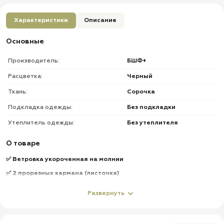
Характеристики
Описание
Основные
Производитель:
БШФ+
Расцветка:
Черный
Ткань:
Сорочка
Подкладка одежды:
Без подкладки
Утеплитель одежды:
Без утеплителя
О товаре
✅ Ветровка укороченная на молнии
✅ 2 прорезных кармана (листочка)
✅ Низ рукавов и куртки на резинке
Развернуть
✅ Капюшон + утяжки по овалу лица
✅ Брюки на резинке, на брюках боковые карманы