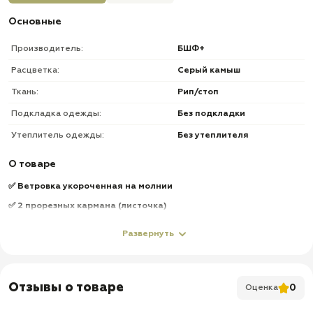
Основные
Производитель:
БШФ+
Расцветка:
Серый камыш
Ткань:
Рип/стоп
Подкладка одежды:
Без подкладки
Утеплитель одежды:
Без утеплителя
О товаре
✅ Ветровка укороченная на молнии
✅ 2 прорезных кармана (листочка)
✅ Низ рукавов и куртки на резинке
Развернуть
✅ Капюшон + утяжки по овалу лица
✅ Брюки на резинке, на брюках боковые карманы
✅ Шлевки под ремень
Отзывы о товаре
0
Оценка
✅ Утяжки пояса на веревках