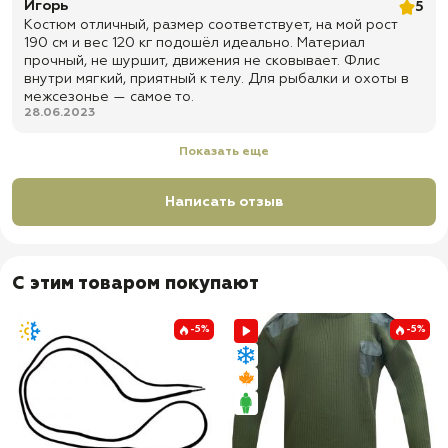
Игорь
5
Костюм отличный, размер соответствует, на мой рост
✅ Ширинка на 3-х пуговицах
190 см и вес 120 кг подошёл идеально. Материал
✅ Пояс на пуговице
прочный, не шуршит, движения не сковывает. Флис
внутри мягкий, приятный к телу. Для рыбалки и охоты в
✅ Непромокаемые вставки из ткани (CatsEYE) на коленях и
межсезонье — самое то.
задней части штанов
28.06.2023
✅ Резинки чуть ниже колен
Показать еще
✅ По низу брюк манжеты на резинке
✅ Стопы для заправки в берцы
Написать отзыв
✅ 2 прорезных кармана
✅ 2 боковых кармана с клапаном на канадской ленте
✅ 2 задних кармана с клапаном на канадской ленте
С этим товаром покупают
✅ Доставка по всей России
✅ Быстрая отправка
-5%
-5%