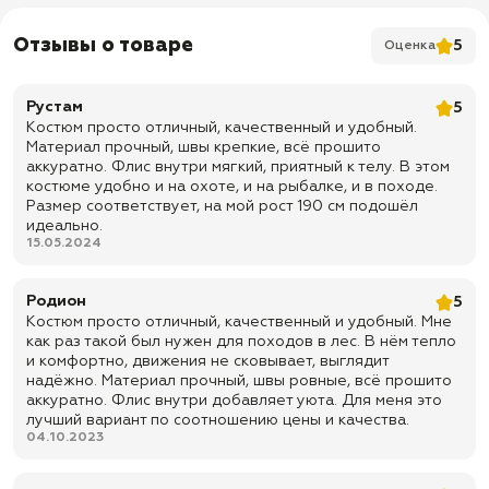
Куртка:
✅ 8 пуговиц на канадской ленте с супатной застежкой
Отзывы о товаре
5
Оценка
✅ Вставки из непромокаемой ткани (CatsEYE) на рукавах и
плечах
Рустам
5
✅ Манжеты на резинке
Костюм просто отличный, качественный и удобный.
Материал прочный, швы крепкие, всё прошито
✅ Резинки в районе запястий
аккуратно. Флис внутри мягкий, приятный к телу. В этом
✅ Утяжки по низу куртки
костюме удобно и на охоте, и на рыбалке, и в походе.
Размер соответствует, на мой рост 190 см подошёл
✅ Капюшон с козырьком
идеально.
✅ Регулировка капюшона по овалу лица
15.05.2024
✅ Регулировка капюшона по высоте (сзади)
Родион
5
✅ 2 кармана с клапаном на канадской ленте
Костюм просто отличный, качественный и удобный. Мне
✅ 2 кармана на рукавах с клапаном на липучке
как раз такой был нужен для походов в лес. В нём тепло
и комфортно, движения не сковывает, выглядит
✅ 1 внутренний карман на пуговице
надёжно. Материал прочный, швы ровные, всё прошито
Брюки:
аккуратно. Флис внутри добавляет уюта. Для меня это
лучший вариант по соотношению цены и качества.
✅ На резинке
04.10.2023
✅ Шлевки под ремень
✅ Специальные петли для подтяжек