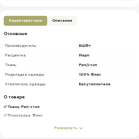
Характеристики
Описание
Основные
Производитель:
БШФ+
Расцветка:
Марп
Ткань:
Рип/стоп
Подкладка одежды:
100% Флис
Утеплитель одежды:
Без утеплителя
О товаре
✅ Ткань: Рип-стоп
✅ Подкладка: Флис
✅ Утеплитель: Без утеплителя
Развернуть
✅ Демисезонный костюм