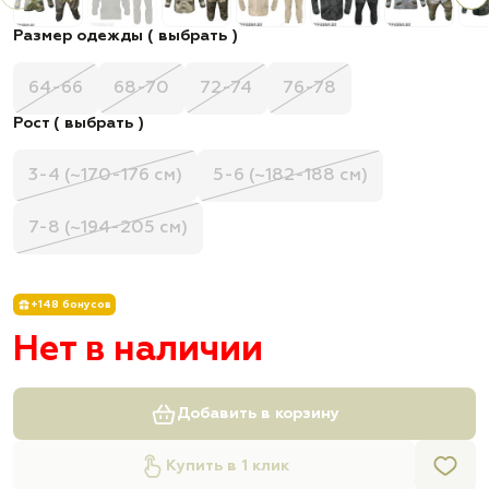
Размер одежды ( выбрать )
64-66
68-70
72-74
76-78
Рост ( выбрать )
3-4 (~170-176 см)
5-6 (~182-188 см)
7-8 (~194-205 см)
+148 бонусов
Нет в наличии
Добавить в корзину
Купить в 1 клик