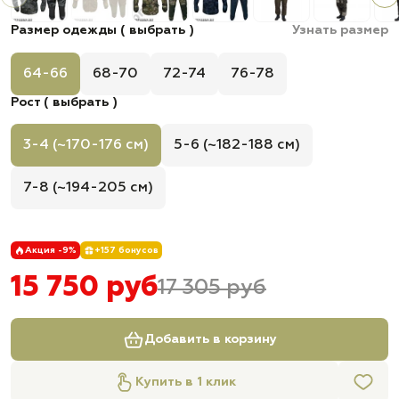
Размер одежды ( выбрать )
Узнать размер
64-66
68-70
72-74
76-78
Рост ( выбрать )
3-4 (~170-176 см)
5-6 (~182-188 см)
7-8 (~194-205 см)
Акция -9%
+157 бонусов
15 750 руб
17 305 руб
Добавить в корзину
Купить в 1 клик