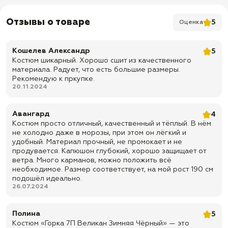
Куртка:
✅ Подкладка: Флис
Отзывы о товаре
5
Оценка
✅ Усиления на плечах, локтях
✅ Утяжка сзади капюшона
Кошелев Александр
5
Костюм шикарный. Хорошо сшит из качественного
✅ Утяжки по овалу лица
материала. Радует, что есть большие размеры.
✅ Молния с обратным реверсом (трактор) + ветрозащитная
Рекомендую к пркупке.
планка с супатной застежкой на канадской ленте
20.11.2024
✅ Резинки на рукавах
✅ Манжеты на резинке
Авангард
4
Костюм просто отличный, качественный и тёплый. В нём
✅ Утяжки по низу куртки
не холодно даже в морозы, при этом он лёгкий и
удобный. Материал прочный, не промокает и не
✅ Резинка на талии
продувается. Капюшон глубокий, хорошо защищает от
✅ Липучка для шеврона на левом рукаве
ветра. Много карманов, можно положить всё
необходимое. Размер соответствует, на мой рост 190 см
✅ Карманы: 2 нагрудных вертикальных кармана на замке + 2
подошёл идеально.
боковых кармана с клапаном на липучке на рукавах + 2 боковых
кармана с клапаном на пуговицах + 1 внутренний карман
26.07.2024
Брюки:
Полина
5
✅ Подкладка: Флис
Костюм «Горка 7П Великан Зимняя Чёрный» — это