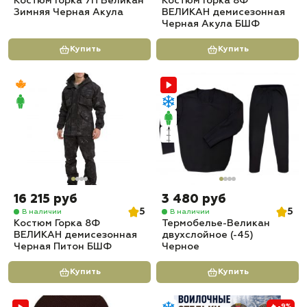
Костюм Горка 7П Великан
Костюм Горка 8Ф
Зимняя Черная Акула
ВЕЛИКАН демисезонная
Черная Акула БШФ
Купить
Купить
16 215 руб
3 480 руб
5
5
В наличии
В наличии
Костюм Горка 8Ф
Термобелье-Великан
ВЕЛИКАН демисезонная
двухслойное (-45)
Черная Питон БШФ
Черное
Купить
Купить
-9%