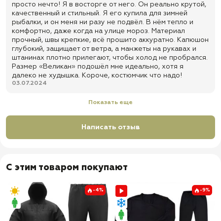
✅ Ширинка на молнии с ветрозащитной планкой на 2-х
просто нечто! Я в восторге от него. Он реально крутой,
пуговицах
качественный и стильный. Я его купила для зимней
рыбалки, и он меня ни разу не подвёл. В нём тепло и
✅ Шлевки под ремень
комфортно, даже когда на улице мороз. Материал
✅ Усиления под колени и тазовой областью
прочный, швы крепкие, всё прошито аккуратно. Капюшон
глубокий, защищает от ветра, а манжеты на рукавах и
✅ Помочи
штанинах плотно прилегают, чтобы холод не пробрался.
✅ Утягивающие резинки в области колен
Размер «Великан» подошёл мне идеально, хотя я
далеко не худышка. Короче, костюмчик что надо!
✅ Резинка по низу брюк
03.07.2024
✅ Усиления паховой области
Показать еще
✅ Карманы: 2 боковых кармана на замке + 2 задних кармана с
клапаном на пуговицах
Написать отзыв
✅ Доставка по всей России
✅ Быстрая отправка
С этим товаром покупают
-4%
-9%