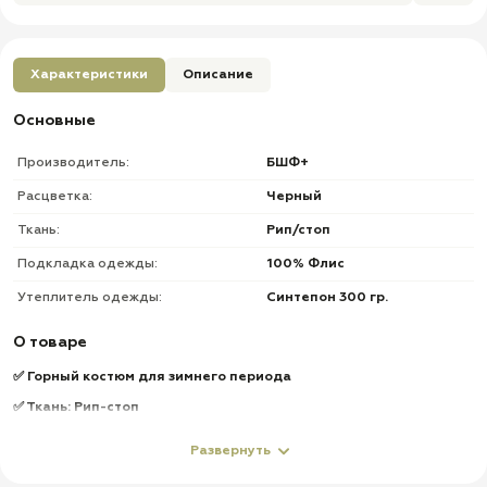
Характеристики
Описание
Основные
Производитель:
БШФ+
Расцветка:
Черный
Ткань:
Рип/стоп
Подкладка одежды:
100% Флис
Утеплитель одежды:
Синтепон 300 гр.
О товаре
✅ Горный костюм для зимнего периода
✅ Ткань: Рип-стоп
✅ Наполнитель: Синтепон 300 гр
Развернуть
✅ Непромокаемые вставки Cats Eуе's