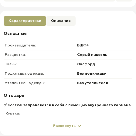
Характеристики
Описание
Основные
Производитель:
БШФ+
Расцветка:
Серый пиксель
Ткань:
Оксфорд
Подкладка одежды:
Без подкладки
Утеплитель одежды:
Без утеплителя
О товаре
✅ Костюм заправляется в себя с помощью внутреннего кармана
Куртка:
✅ На молнии
Развернуть
✅ На резинке