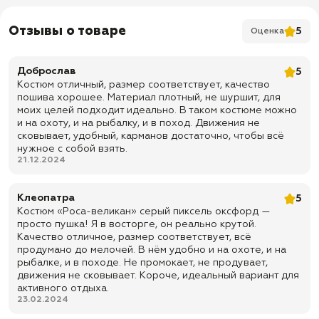
✅ Манжеты на рукавах на резинке
✅ Фальш-погоны на кнопках
Отзывы о товаре
5
Оценка
✅ Утяжки капюшона
✅ 1 вертикальный карман на молнии на груди
Доброслав
5
Костюм отличный, размер соответствует, качество
✅ 2 прорезных кармана (листочка)
пошива хорошее. Материал плотный, не шуршит, для
Брюки:
моих целей подходит идеально. В таком костюме можно
и на охоту, и на рыбалку, и в поход. Движения не
✅ На резинке
сковывает, удобный, карманов достаточно, чтобы всё
✅ Шлевки под ремень
нужное с собой взять.
21.12.2024
✅ Утяжки на веревках
✅ Резинки по низу брюк
Клеопатра
5
✅ 2 прорезных кармана
Костюм «Роса-великан» серый пиксель оксфорд —
просто пушка! Я в восторге, он реально крутой.
✅ Доставка по всей России
Качество отличное, размер соответствует, всё
✅ Быстрая отправка
продумано до мелочей. В нём удобно и на охоте, и на
рыбалке, и в походе. Не промокает, не продувает,
движения не сковывает. Короче, идеальный вариант для
активного отдыха.
23.02.2024