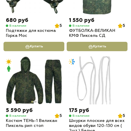
680 руб
1 550 руб
5
5
В наличии
В наличии
Подтяжки для костюма
ФУТБОЛКА-ВЕЛИКАН
Горка Мос
КМФ Пиксель СД
Купить
Купить
5 590 руб
175 руб
5
5
В наличии
В наличии
Костюм ТЕНЬ-1 Великан
Шнурки плоские для всех
Пиксель рип стоп
видов обуви 120-130 см (
2шт ) Белые