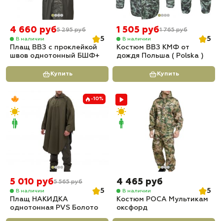
4 660 руб
1 505 руб
5 295 руб
1 765 руб
5
5
В наличии
В наличии
Плащ ВВЗ с проклейкой
Костюм ВВЗ КМФ от
швов однотонный БШФ+
дождя Польша ( Polska )
Купить
Купить
-10%
5 010 руб
4 465 руб
5 565 руб
5
5
В наличии
В наличии
Плащ НАКИДКА
Костюм РОСА Мультикам
однотонная PVS Болото
оксфорд