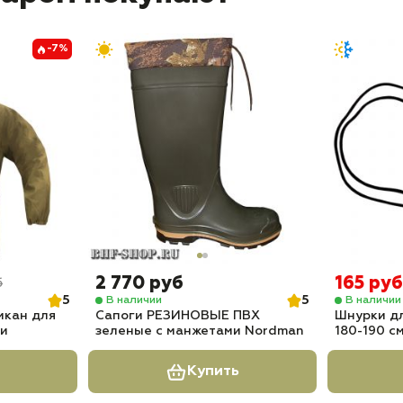
-7%
2 770 руб
165 руб
б
5
5
В наличии
В наличии
икан для
Сапоги РЕЗИНОВЫЕ ПВХ
Шнурки дл
ки
зеленые с манжетами Nordman
180-190 см
Купить