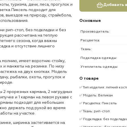
оты, туризма, дачи, леса, прогулок и
Добавить в
ветка Пиксель подходит для
в, выездов на природу, страйкбола,
использования.
Основные
ни рип-стоп, без подкладки и без
Производитель:
трукция рассчитана на теплую
летнего сезона, когда важны
Расцветка:
садка и отсутствие лишнего
Ткань:
Подкладка одежды:
а молнию, имеет воротник-стойку,
 и манжеты на резинке. По низу
Утеплитель одежды:
астежка на двух кнопках. Модель
дачу, рыбалки, охоты, прогулок и
О товаре
рироде.
✅ Тип изделия: летний кос
ы 2 прорезных кармана, 2 нагрудных
✅ Модель: Великан
ипучке и 1 карман на левом рукаве с
Карманы подходят для небольших
✅ Расцветка: Пиксель
жно держать под рукой во время
✅ Ткань: рип-стоп
работы на участке.
✅ Подкладка: без подкладк
инке, ширинка застегивается на