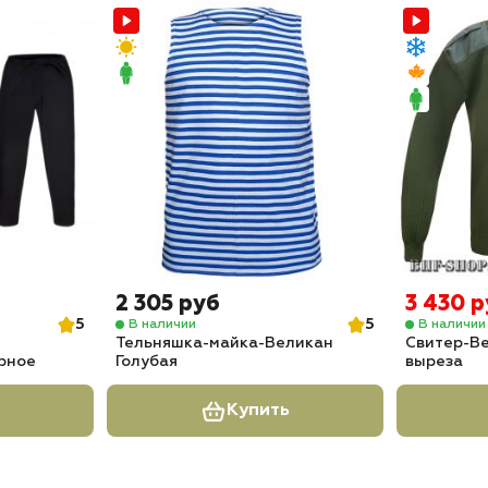
2 305 руб
3 430 
5
5
В наличии
В наличии
Тельняшка-майка-Великан
Свитер-В
ерное
Голубая
выреза
Купить