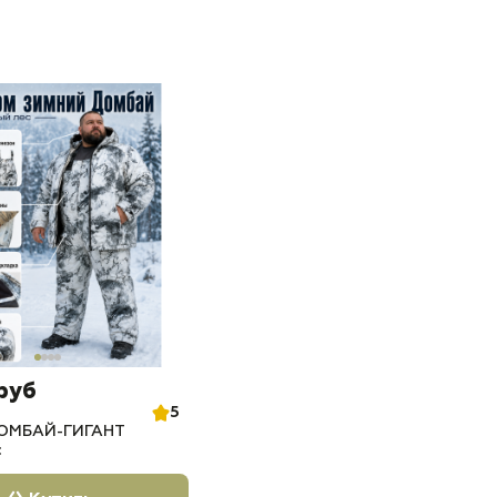
 руб
5
ОМБАЙ-ГИГАНТ
с