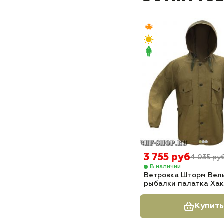
3 755 руб
4 035 ру
В наличии
Ветровка Шторм Вел
рыбалки палатка Ха
Купить