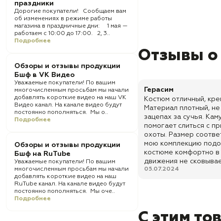
праздники
Дорогие покупатели! Сообщаем вам
об изменениях в режиме работы
магазина в праздничные дни: 1 мая —
работаем с 10:00 до 17:00. 2, 3..
Подробнее
Отзывы о
Обзоры и отзывы продукции
Бшф в VK Видео
Уважаемые покупатели! По вашим
Герасим
многочисленным просьбам мы начали
добавлять короткие видео на наш VK
Костюм отличный, кре
Видео канал. На канале видео будут
Материал плотный, не
постоянно пополняться. Мы о..
зацепах за сучья. Ка
Подробнее
помогает слиться с п
охоты. Размер соответ
мою комплекцию подо
Обзоры и отзывы продукции
костюме комфортно в
Бшф на RuTube
движения не сковывае
Уважаемые покупатели! По вашим
многочисленным просьбам мы начали
05.07.2024
добавлять короткие видео на наш
RuTube канал. На канале видео будут
постоянно пополняться. Мы оче..
Подробнее
С этим то