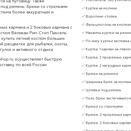
✅ Утеплитель: без утеплит
ся на пуговицу. Также
под ремень. Брюки со стрелками
✅ Куртка на молнии
стюма более аккуратным и
✅ Воротник-стойка
✅ Фальшпогоны на кнопка
ных кармана и 2 боковых кармана с
остюм Великан Рип-Стоп Пиксель
✅ Манжеты куртки на резин
т купить летний костюм больших
✅ По низу куртки застежка 
й расцветке для рыбалки, охоты,
огулок и активного отдыха.
✅ Куртка: 1 карман на лево
✅ Куртка: 2 прорезных кар
Shop.ru осуществляет быструю
оставку по всей России.
✅ Куртка: 2 нагрудных карм
✅ Брюки на резинке
✅ Ширинка брюк на молни
✅ Шлевки под ремень
✅ Пояс брюк застегивается
✅ Брюки со стрелками
✅ Брюки: 2 прорезных кар
✅ Брюки: 2 боковых карман