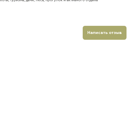
оты, туризма, дачи, леса, прогулок и активного отдыха
Написать отзыв