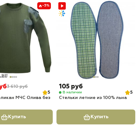
-5%
руб
105 руб
3 610 руб
5
5
В наличии
еликан МЧС Олива без
Стельки летние из 100% льна
Купить
Купить