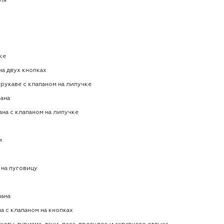
еля
х
ке
на двух кнопках
м рукаве с клапаном на липучке
мана
ана с клапаном на липучке
и
 на пуговицу
мана
а с клапаном на кнопках