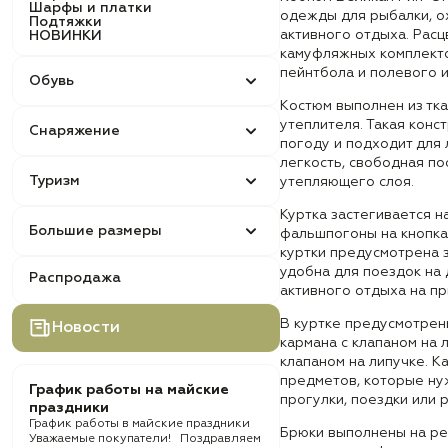
Шарфы и платки
одежды для рыбалки, ох
Подтяжки
активного отдыха. Расц
НОВИНКИ
камуфляжных комплекто
пейнтбола и полевого 
Обувь
Костюм выполнен из тка
утеплителя. Такая конс
Снаряжение
погоду и подходит для 
легкость, свободная по
Туризм
утепляющего слоя.
Куртка застегивается н
Большие размеры
фальшпогоны на кнопках
куртки предусмотрена з
удобна для поездок на 
Распродажа
активного отдыха на п
В куртке предусмотрен
Новости
кармана с клапаном на л
клапаном на липучке. 
предметов, которые ну
График работы на майские
прогулки, поездки или 
праздники
График работы в майские праздники
Брюки выполнены на рез
Уважаемые покупатели! Поздравляем