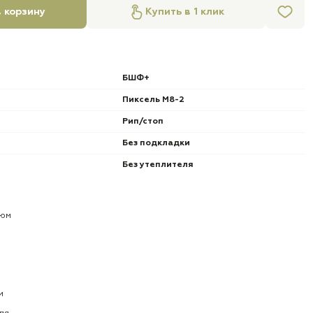
 корзину
Купить в 1 клик
БШФ+
Пиксель М8-2
Рип/стоп
Без подкладки
Без утеплителя
тюм
и