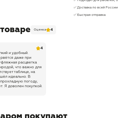
✅ Подходит для рыбалки, ох
✅ Доставка по всей России
✅ Быстрая отправка
 товаре
4
Оценка
4
пкий и удобный.
 рвётся даже при
муфляжная расцветка
риродой, что важно для
ствует таблице, на
шёл идеально. В
 прохладную погоду,
т. Я доволен покупкой.
варом покупают