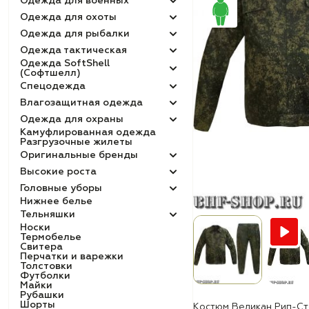
Одежда для военных
Одежда для охоты
Одежда для рыбалки
Одежда тактическая
Одежда SoftShell
(Софтшелл)
Спецодежда
Влагозащитная одежда
Одежда для охраны
Камуфлированная одежда
Разгрузочные жилеты
Оригинальные бренды
Высокие роста
Головные уборы
Нижнее белье
Тельняшки
Носки
Термобелье
Свитера
Перчатки и варежки
Толстовки
Футболки
Майки
Рубашки
Шорты
Костюм Великан Рип-Ст