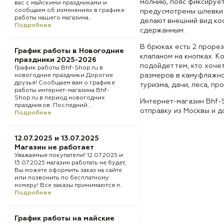
молнию, пояс фиксирует
вас с майскими праздниками и
сообщаем об изменениях в графике
предусмотрены шлевки 
работы нашего магазина..
делают внешний вид ко
Подробнее
сдержанным.
В брюках есть 2 прорез
График работы в Новогодние
клапаном на кнопках. К
праздники 2025-2026
подойдет тем, кто хоче
График работы Bhf-Shop.ru в
размеров в камуфляжно
новогодние праздники Дорогие
друзья! Сообщаем вам о графике
туризма, дачи, леса, пр
работы интернет-магазина Bhf-
Shop.ru в период новогодних
Интернет-магазин Bhf-
праздников. Последний ..
отправку из Москвы и д
Подробнее
12.07.2025 и 13.07.2025
Магазин не работает
Уважаемые покупатели! 12.07.2025 и
13.07.2025 магазин работать не будет,
Вы можете оформить заказ на сайте
или позвонить по бесплатному
номеру! Все заказы принимаются п..
Подробнее
График работы на майские