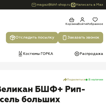
magaz@bhf-shop.ru
Написать в Max
Корзина
Войти
Избранное
Отследить посылку
Заказать звонок
Костюмы ГОРКА
Распродажа
Поделиться
В наличии
Великан БШФ+ Рип-
ксель больших