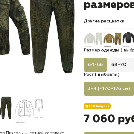
размеро
Другие расцветки
Размер одежды ( выбр
64-66
68-70
Рост ( выбрать )
3-4 (~170-176 см)
+70 бонусов
7 060 ру
оп Пиксель — летний комплект