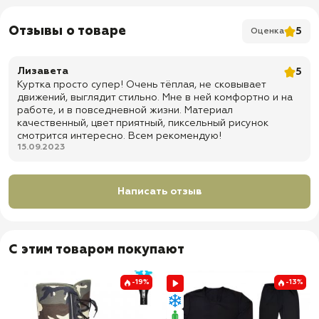
✅ Капюшон съемный на молнии
Отзывы о товаре
✅ Капюшон регулируется по объему с помощью утяжек +
5
Оценка
застегивается на липучку
✅ Фальшпогоны
Лизавета
5
✅ Манжеты на резинке
Куртка просто супер! Очень тёплая, не сковывает
движений, выглядит стильно. Мне в ней комфортно и на
✅ 2 нагрудных горизонтальных кармана на молнии
работе, и в повседневной жизни. Материал
качественный, цвет приятный, пиксельный рисунок
✅ 2 прорезных кармана листочка
смотрится интересно. Всем рекомендую!
✅ Подкладка: подкладочная ткань
15.09.2023
✅ Доставка по всей России
✅ Быстрая отправка
Написать отзыв
С этим товаром покупают
-19%
-13%