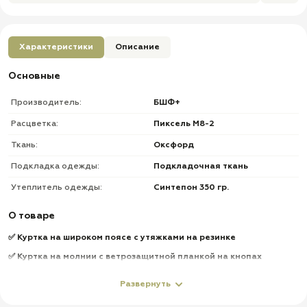
Характеристики
Описание
Основные
Производитель:
БШФ+
Расцветка:
Пиксель М8-2
Ткань:
Оксфорд
Подкладка одежды:
Подкладочная ткань
Утеплитель одежды:
Синтепон 350 гр.
О товаре
✅ Куртка на широком поясе с утяжками на резинке
✅ Куртка на молнии с ветрозащитной планкой на кнопах
✅ Утеплитель
- 350 гр. синтепон
до - 40°
Развернуть
✅ Меховой воротник съемный на пуговицах