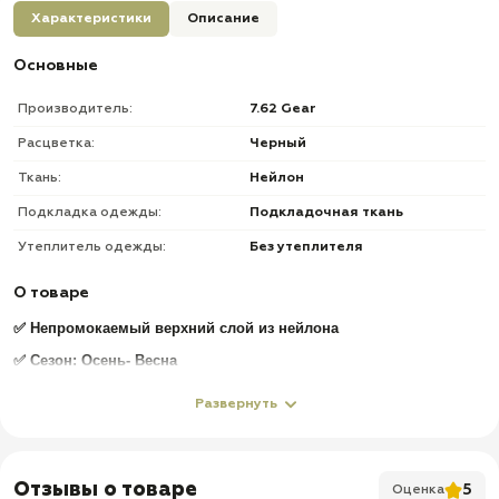
Характеристики
Описание
Основные
Производитель:
7.62 Gear
Расцветка:
Черный
Ткань:
Нейлон
Подкладка одежды:
Подкладочная ткань
Утеплитель одежды:
Без утеплителя
О товаре
✅
Непромокаемый верхний слой из нейлона
✅ Сезон: Осень- Весна
✅ Диапазон температур: от 0 до +5
Развернуть
✅ Вес: 0,95 кг
✅ Плечи усиленны стропами из полиэстера
Отзывы о товаре
✅ Молния из металла имеет клапан от ветра с внутренней
5
Оценка