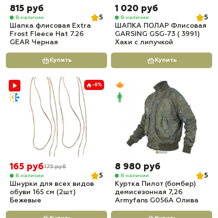
815 руб
1 020 руб
5
5
В наличии
В наличии
Шапка флисовая Extra
ШАПКА ПОЛАР Флисовая
Frost Fleece Hat 7.26
GARSING GSG-73 ( 3991)
GEAR Черная
Хаки с липучкой
Купить
Купить
-6%
165 руб
8 980 руб
175 руб
5
5
В наличии
В наличии
Шнурки для всех видов
Куртка Пилот (бомбер)
обуви 165 см (2шт)
демисезонная 7,26
Бежевые
Armyfans G056A Олива