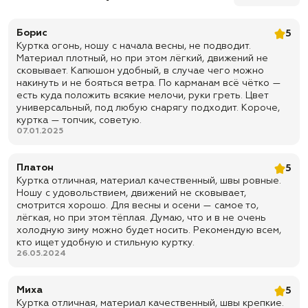
стороны
✅ Резинка из трикотажа на вороте, поясе и манжетах надежно
Борис
5
защищает от ветра
Куртка огонь, ношу с начала весны, не подводит.
✅ 2 потайных кармана на молнии имеют большие размеры,
Материал плотный, но при этом лёгкий, движений не
расположены от груди до пояса с обеих сторон куртки, внутри
сковывает. Капюшон удобный, в случае чего можно
них по 2 отделения
выполненных из сетки
накинуть и не бояться ветра. По карманам всё чётко —
есть куда положить всякие мелочи, руки греть. Цвет
✅ На плече расположен карман с молнией, внутри него имеется
универсальный, под любую снарягу подходит. Короче,
4 небольших отделения предназначенных под хранение
куртка — топчик, советую.
маленьких предметов ( ручка, зажигалка, грим для камуфляжа)
07.01.2025
✅ 2 внутренних кармана на кнопках
✅ 4 кармана на талии, по два на каждой стороне
Платон
5
Куртка отличная, материал качественный, швы ровные.
✅ Доставка по всей России
Ношу с удовольствием, движений не сковывает,
✅ Быстрая отправка
смотрится хорошо. Для весны и осени — самое то,
лёгкая, но при этом тёплая. Думаю, что и в не очень
холодную зиму можно будет носить. Рекомендую всем,
кто ищет удобную и стильную куртку.
26.05.2024
Миха
5
Куртка отличная, материал качественный, швы крепкие.