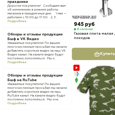
праздники
Дорогие покупатели! Сообщаем вам
об изменениях в режиме работы
магазина в праздничные дни: 1 мая —
работаем с 10:00 до 17:00. 2, 3..
Подробнее
945 руб
В наличии
Газовая плита малая 
Обзоры и отзывы продукции
походов
Бшф в VK Видео
Уважаемые покупатели! По вашим
многочисленным просьбам мы начали
добавлять короткие видео на наш VK
Купить
Видео канал. На канале видео будут
постоянно пополняться. Мы о..
Подробнее
Обзоры и отзывы продукции
Бшф на RuTube
Уважаемые покупатели! По вашим
многочисленным просьбам мы начали
добавлять короткие видео на наш
RuTube канал. На канале видео будут
постоянно пополняться. Мы оче..
Подробнее