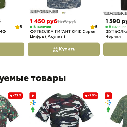
1 450 руб
1 590 р
б
1 590 руб
5
5
В наличии
В наличии
КМФ
ФУТБОЛКА-ГИГАНТ КМФ Серая
ФУТБОЛК
Цифра ( Акупат )
Черная
Купить
уемые товары
-32%
-28%