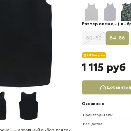
Размер одежды ( выбр
80-82
84-86
+11 бонусов
1 115 руб
Добавить в
Основные
Производитель:
Расцветка:
Гранд» — идеальный выбор для тех,