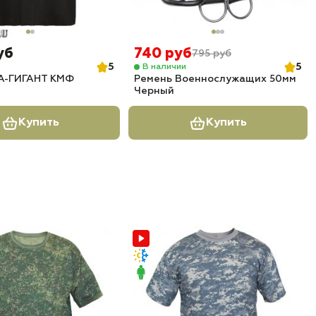
уб
740 руб
795 руб
5
5
В наличии
А-ГИГАНТ КМФ
Ремень Военнослужащих 50мм
Черный
Купить
Купить