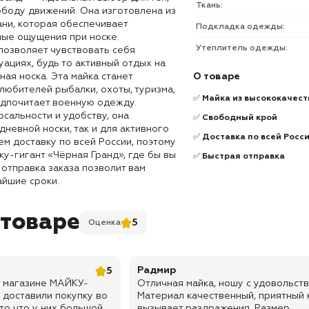
Ткань:
ободу движений. Она изготовлена из
ани, которая обеспечивает
Подкладка одежды:
ные ощущения при носке.
Утеплитель одежды:
позволяет чувствовать себя
ациях, будь то активный отдых на
ая носка. Эта майка станет
О товаре
любителей рыбалки, охоты, туризма,
✅
Майка из высококачест
редпочитает военную одежду.
сальности и удобству, она
✅
Свободный крой
дневной носки, так и для активного
✅
Доставка по всей Росс
м доставку по всей России, поэтому
ку-гигант «Чёрная Гранд», где бы вы
✅
Быстрая отправка
 отправка заказа позволит вам
айшие сроки.
 товаре
5
Оценка
Радмир
5
т магазине МАЙКУ-
Отличная майка, ношу с удовольств
 доставили покупку во
Материал качественный, приятный к
 то что у них большой
вызывает раздражения. Размер