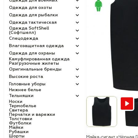
Одежда для военных
Одежда для охоты
Одежда для рыбалки
Одежда тактическая
Одежда SoftShell
(Софтшелл)
Спецодежда
Влагозащитная одежда
Одежда для охраны
Камуфлированная одежда
Разгрузочные жилеты
Оригинальные бренды
Высокие роста
Головные уборы
Нижнее белье
Тельняшки
Носки
Термобелье
Свитера
Перчатки и варежки
Толстовки
Футболки
Майки
Рубашки
Шорты
Майка-гигант «Чёрная 