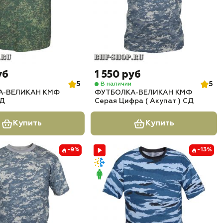
уб
1 550 руб
5
5
В наличии
А-ВЕЛИКАН КМФ
ФУТБОЛКА-ВЕЛИКАН КМФ
СД
Серая Цифра ( Акупат ) СД
Купить
Купить
-9%
-13%