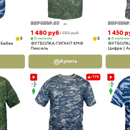
1 480 руб
1 450 р
1 590 руб
5
5
В наличии
В наличии
Бабек
ФУТБОЛКА-ГИГАНТ КМФ
ФУТБОЛКА
Пиксель
Цифра ( А
Купить
-11%