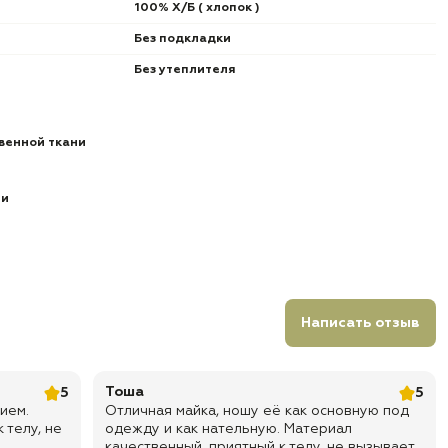
100% Х/Б ( хлопок )
Без подкладки
Без утеплителя
венной ткани
ии
Написать отзыв
Тоша
5
5
ием.
Отличная майка, ношу её как основную под
 телу, не
одежду и как нательную. Материал
качественный, приятный к телу, не вызывает