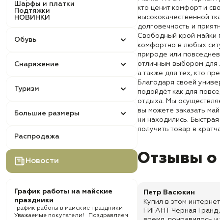
Шарфы и платки
кто ценит комфорт и св
Подтяжки
высококачественной тк
НОВИНКИ
долговечность и прият
Свободный крой майки 
Обувь
комфортно в любых ситу
природе или повседневн
отличным выбором для 
Снаряжение
а также для тех, кто п
Благодаря своей универ
Туризм
подойдёт как для повсе
отдыха. Мы осуществляе
вы можете заказать май
Большие размеры
ни находились. Быстрая
получить товар в кратч
Распродажа
Отзывы о
Новости
График работы на майские
Петр Васюкин
праздники
Купил в этом интерне
График работы в майские праздники
ГИГАНТ Черная Гранд,
Уважаемые покупатели! Поздравляем
время, понравилось и