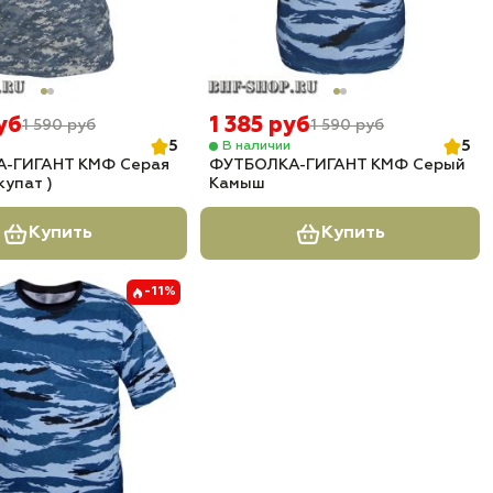
уб
1 385 руб
1 590 руб
1 590 руб
5
5
В наличии
-ГИГАНТ КМФ Серая
ФУТБОЛКА-ГИГАНТ КМФ Серый
купат )
Камыш
Купить
Купить
-11%