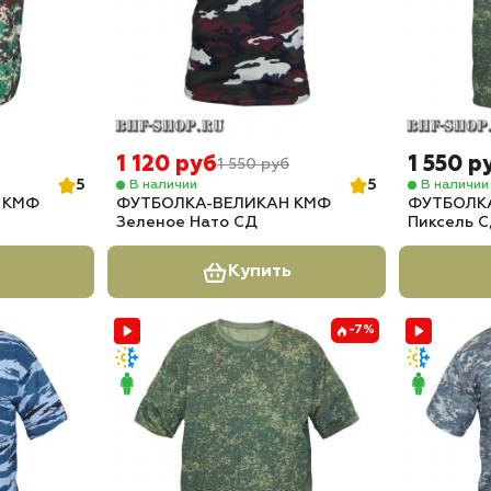
1 120 руб
1 550 р
1 550 руб
5
5
В наличии
В наличии
 КМФ
ФУТБОЛКА-ВЕЛИКАН КМФ
ФУТБОЛК
Зеленое Нато СД
Пиксель 
Купить
-7%