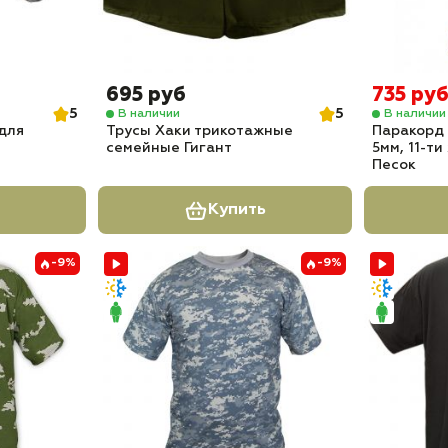
695 руб
735 ру
5
5
В наличии
В наличии
для
Трусы Хаки трикотажные
Паракорд 
семейные Гигант
5мм, 11-т
Песок
Купить
-9%
-9%