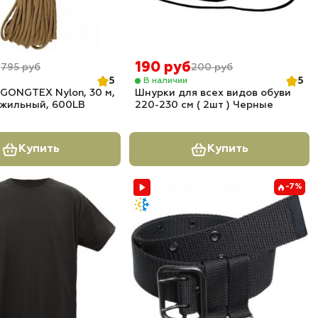
б
190 руб
795 руб
200 руб
5
5
В наличии
GONGTEX Nylon, 30 м,
Шнурки для всех видов обуви
и жильный, 600LB
220-230 см ( 2шт ) Черные
Купить
Купить
-7%