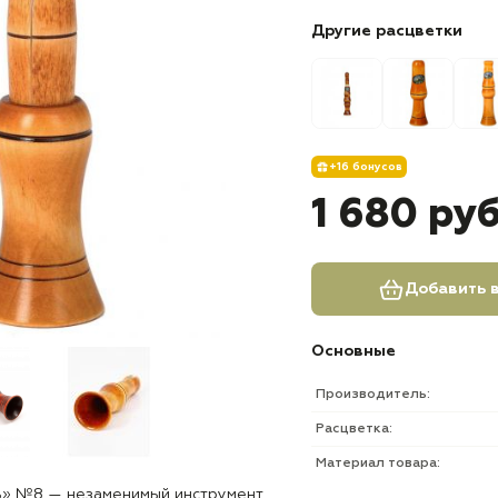
Другие расцветки
+16 бонусов
1 680 ру
Добавить в
Основные
Производитель:
Расцветка:
Материал товара:
ъ» №8 — незаменимый инструмент