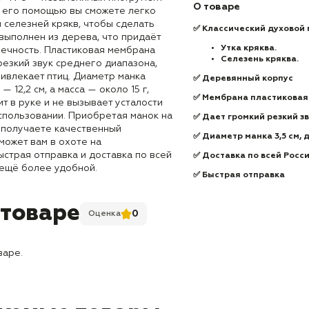
О товаре
С его помощью вы сможете легко
и селезней крякв, чтобы сделать
✅
Классический духовой 
выполнен из дерева, что придаёт
Утка кряква.
вечность. Пластиковая мембрана
Селезень кряква.
езкий звук среднего диапазона,
ивлекает птиц. Диаметр манка
✅ Деревянный корпус
 — 12,2 см, а масса — около 15 г,
✅ Мембрана пластиковая
т в руке и не вызывает усталости
спользовании. Приобретая манок на
✅ Дает громкий резкий з
 получаете качественный
✅ Диаметр манка 3,5 см, д
может вам в охоте на
страя отправка и доставка по всей
✅ Доставка по всей Росс
 ещё более удобной.
✅ Быстрая отправка
 товаре
0
Оценка
варе.