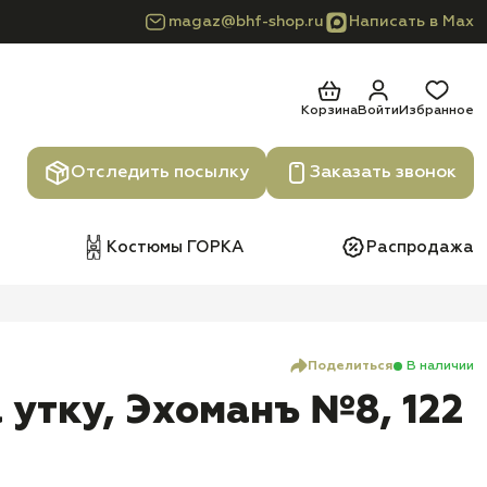
magaz@bhf-shop.ru
Написать в Max
Корзина
Войти
Избранное
Отследить посылку
Заказать звонок
Костюмы ГОРКА
Распродажа
Поделиться
В наличии
 утку, Эхоманъ №8, 122