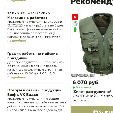
Рекоменд
Подробнее
12.07.2025 и 13.07.2025
Магазин не работает
Уважаемые покупатели! 12.07.2025 и
13.07.2025 магазин работать не будет,
Вы можете оформить заказ на сайте
или позвонить по бесплатному
номеру! Все заказы принимаются п..
Подробнее
График работы на майские
праздники
Дорогие покупатели! Сообщаем вам
об изменениях в режиме работы
магазина в праздничные дни: 1 мая —
работаем с 10:00 до 17:00. 2, 3..
Подробнее
6 070 руб
В наличии
Обзоры и отзывы продукции
Жилет разгрузочный
Бшф в VK Видео
ОХОТНИЧИЙ-1 Мембр
Уважаемые покупатели! По вашим
Болото
многочисленным просьбам мы начали
добавлять короткие видео на наш VK
Видео канал. На канале видео будут
Купить