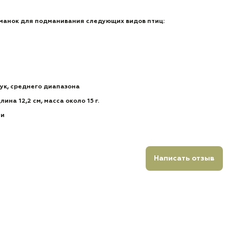
манок для подманивания следующих видов птиц:
вук, среднего диапазона
лина 12,2 см, масса около 15 г.
ии
Написать отзыв