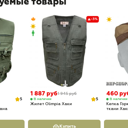
уемые товары
-3%
1 887 руб
460 ру
1 945 руб
5
5
В наличии
В наличии
Жилет Olimpia Хаки
Кепка Гор
ана
ткани Хак
Купить