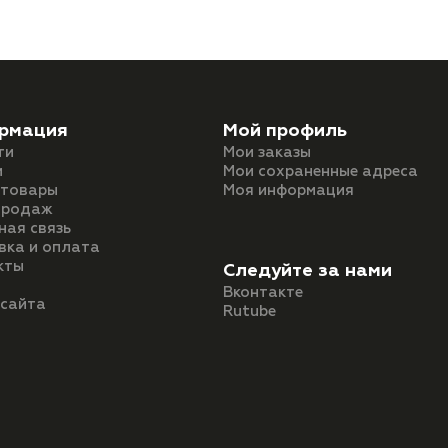
рмация
Мой профиль
ти
Мои заказы
и
Мои сохраненные адреса
 товары
Моя информация
продаж
ная связь
вка и оплата
кты
Следуйте за нами
Вконтакте
 сайта
Rutube