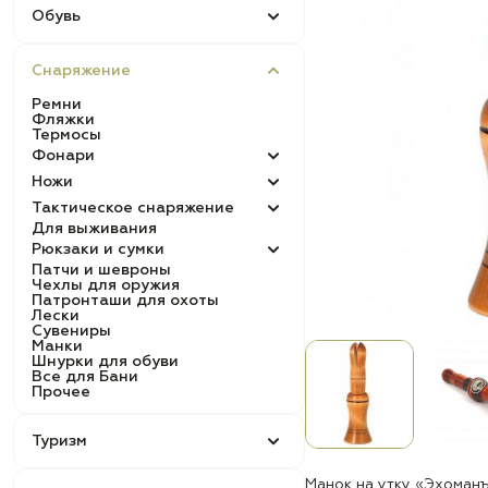
Обувь
Снаряжение
Ремни
Фляжки
Термосы
Фонари
Ножи
Тактическое снаряжение
Для выживания
Рюкзаки и сумки
Патчи и шевроны
Чехлы для оружия
Патронташи для охоты
Лески
Сувениры
Манки
Шнурки для обуви
Все для Бани
Прочее
Туризм
Манок на утку «Эхоман