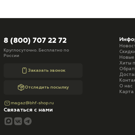
Инфо
8 (800) 707 22 72
Новос
Круглосуточно. Бесплатно по
Скидк
России
Новые
Хиты 
Обрат
Заказать звонок
Доста
Конта
О нас
Отследить посылку
Карта
magaz@bhf-shop.ru
Связаться с нами