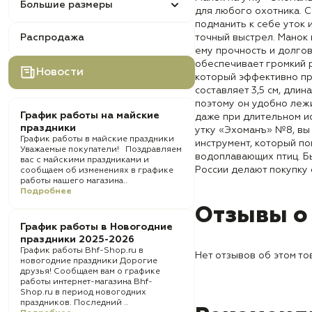
Большие размеры
для любого охотника. 
подманить к себе уток 
Распродажа
точный выстрел. Манок 
ему прочность и долго
обеспечивает громкий р
Новости
который эффективно пр
составляет 3,5 см, длина
поэтому он удобно лежи
График работы на майские
даже при длительном и
праздники
утку «Эхоманъ» №8, вы
График работы в майские праздники
инструмент, который по
Уважаемые покупатели! Поздравляем
водоплавающих птиц. Бы
вас с майскими праздниками и
России делают покупку
сообщаем об изменениях в графике
работы нашего магазина..
Подробнее
Отзывы о
График работы в Новогодние
праздники 2025-2026
График работы Bhf-Shop.ru в
Нет отзывов об этом то
новогодние праздники Дорогие
друзья! Сообщаем вам о графике
работы интернет-магазина Bhf-
Shop.ru в период новогодних
праздников. Последний ..