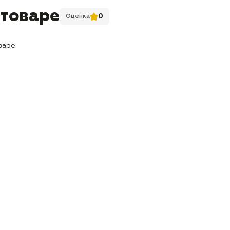
 товаре
0
Оценка
варе.