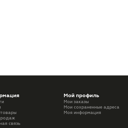
рмация
Мой профиль
ти
Мои заказы
и
Мои сохраненные адреса
 товары
Моя информация
продаж
ная связь