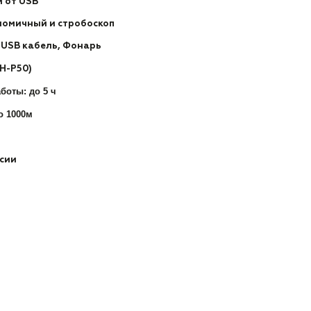
 от USB
ономичный и стробоскоп
, USB кабель, Фонарь
XH-P50)
боты: до 5 ч
о 1000м
ссии