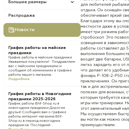
Большие размеры
для любителей рыбалки,
отдыха. Он оснащён св
Распродажа
обеспечивает яркий све
Благодаря этому вы см
местности даже в усло
Новости
имеет три режима работ
стробоскоп. Это позво
освещения в зависимос
График работы на майские
работы составляет до 5
праздники
выполнения большинства
График работы в майские праздники
входят две батареи, US
Уважаемые покупатели! Поздравляем
легко зарядить его от 
вас с майскими праздниками и
что делает его удобны
сообщаем об изменениях в графике
работы нашего магазина..
фонарь P-108-2-P50 ст
Подробнее
приключениях. Он приго
так и для экстремальны
полезен для военных, с
График работы в Новогодние
которым требуется кач
праздники 2025-2026
игры или тренировки. 
График работы Bhf-Shop.ru в
новогодние праздники Дорогие
этот замечательный на
друзья! Сообщаем вам о графике
Мы осуществляем быстр
работы интернет-магазина Bhf-
вы могли как можно ско
Shop.ru в период новогодних
преимуществами.
праздников. Последний ..