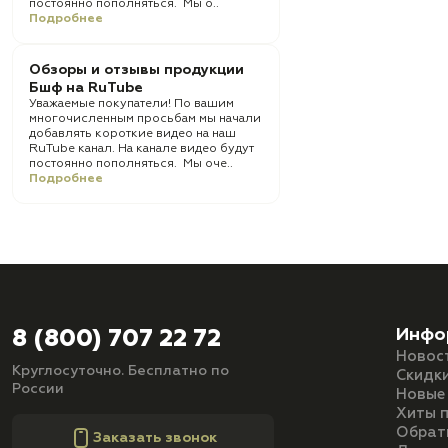
постоянно пополняться. Мы о..
Подробнее
Обзоры и отзывы продукции
Бшф на RuTube
Уважаемые покупатели! По вашим
многочисленным просьбам мы начали
добавлять короткие видео на наш
RuTube канал. На канале видео будут
постоянно пополняться. Мы оче..
Подробнее
Инфо
8 (800) 707 22 72
Новос
Круглосуточно. Бесплатно по
Скидк
России
Новые
Хиты 
Обрат
Заказать звонок