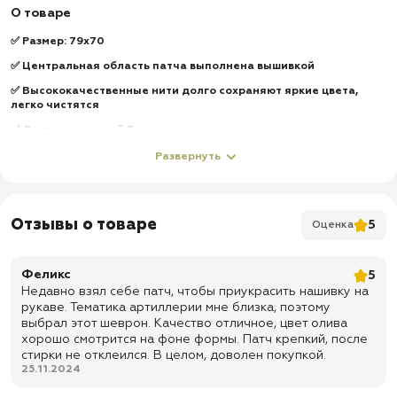
О товаре
✅ Размер: 79х70
✅ Центральная область патча выполнена вышивкой
✅ Высококачественные нити долго сохраняют яркие цвета,
легко чистятся
✅ Доставка по всей России
✅
Быстрая отправка
Развернуть
Отзывы о товаре
5
Оценка
Феликс
5
Недавно взял себе патч, чтобы приукрасить нашивку на
рукаве. Тематика артиллерии мне близка, поэтому
выбрал этот шеврон. Качество отличное, цвет олива
хорошо смотрится на фоне формы. Патч крепкий, после
стирки не отклеился. В целом, доволен покупкой.
25.11.2024