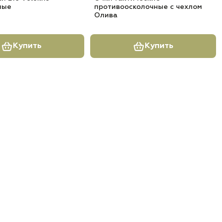
ные
противоосколочные с чехлом
Олива
Купить
Купить