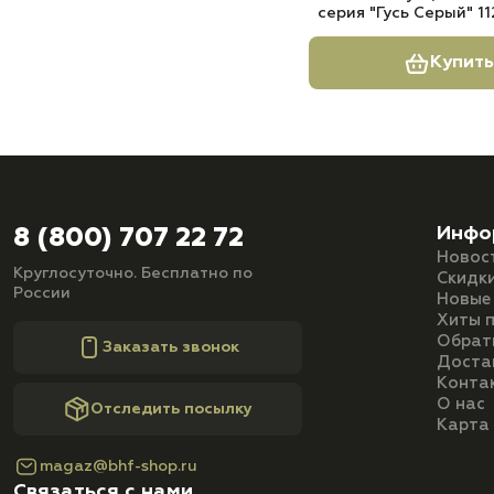
серия "Гусь Серый" 11
Купить
Инфо
8 (800) 707 22 72
Новос
Круглосуточно. Бесплатно по
Скидк
России
Новые
Хиты 
Обрат
Заказать звонок
Доста
Конта
О нас
Отследить посылку
Карта
magaz@bhf-shop.ru
Связаться с нами