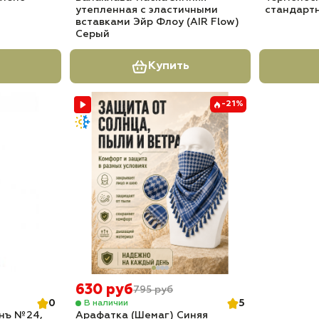
утепленная с эластичными
стандарт
вставками Эйр Флоу (AIR Flow)
Серый
Купить
-21%
630 руб
795 руб
0
5
В наличии
анъ №24,
Арафатка (Шемаг) Синяя