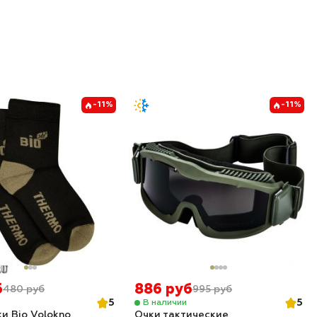
-11%
-11%
б
886 руб
480 руб
995 руб
5
5
В наличии
и Bio Volokno
Очки тактические