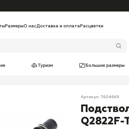
ты
Размеры
О нас
Доставка и оплата
Расцветки
ие
Туризм
Большие размеры
Артикул: 7604669
Подство
Q2822F-