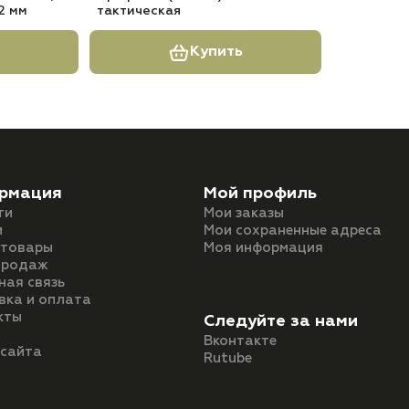
2 мм
тактическая
Купить
рмация
Мой профиль
ти
Мои заказы
и
Мои сохраненные адреса
 товары
Моя информация
продаж
ная связь
вка и оплата
кты
Следуйте за нами
Вконтакте
 сайта
Rutube