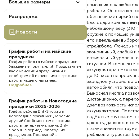
Большие размеры
помощник для любителе
рыбалки. Он оснащён с
Распродажа
обеспечивает яркий све
Благодаря компактным 
небольшому весу (310 г
Новости
оружие с помощью унив
его идеальным выбором
страйкбола. Фонарь им
График работы на майские
экономичный, слабый и 
праздники
оптимальный уровень о
График работы в майские праздники
ситуации. В комплекте 
Уважаемые покупатели! Поздравляем
аккумулятора ёмкостью
вас с майскими праздниками и
до 10 часов непрерывно
сообщаем об изменениях в графике
работы нашего магазина..
зарядное устройство от
Подробнее
автомобиля, что позвол
Выносная кнопка позво
дистанционно, а перехо
График работы в Новогодние
даёт возможность испо
праздники 2025-2026
аккумуляторов. Подств
График работы Bhf-Shop.ru в
новогодние праздники Дорогие
надёжным спутником в 
друзья! Сообщаем вам о графике
яркость, дальность све
работы интернет-магазина Bhf-
незаменимым инструмен
Shop.ru в период новогодних
рыбаков и туристов. Бы
праздников. Последний ..