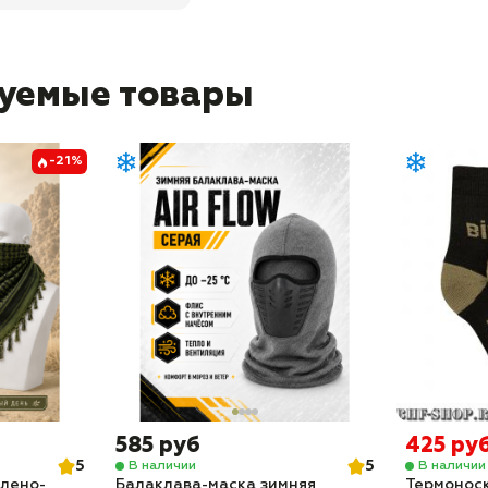
уемые товары
-21%
585 руб
425 ру
5
5
В наличии
В наличии
лено-
Балаклава-маска зимняя
Термоноск