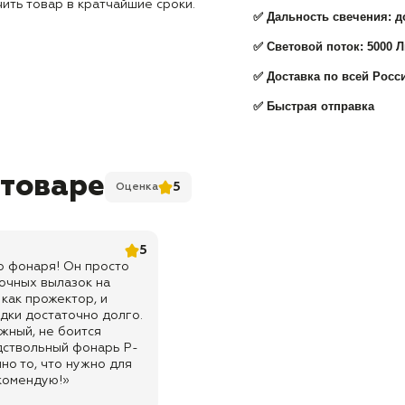
ить товар в кратчайшие сроки.
✅
Дальность свечения: д
✅
Световой поток: 5000 
✅ Доставка по всей Росс
✅
Быстрая отправка
 товаре
5
Оценка
5
го фонаря! Он просто
очных вылазок на
 как прожектор, и
дки достаточно долго.
жный, не боится
дствольный фонарь P-
но то, что нужно для
комендую!»