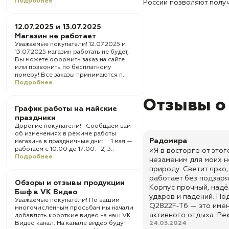
Подробнее
России позволяют получ
12.07.2025 и 13.07.2025
Магазин не работает
Уважаемые покупатели! 12.07.2025 и
13.07.2025 магазин работать не будет,
Вы можете оформить заказ на сайте
или позвонить по бесплатному
номеру! Все заказы принимаются п..
Подробнее
Отзывы о
График работы на майские
праздники
Дорогие покупатели! Сообщаем вам
об изменениях в режиме работы
Радомира
магазина в праздничные дни: 1 мая —
работаем с 10:00 до 17:00. 2, 3..
«Я в восторге от это
Подробнее
незаменим для моих н
природу. Светит ярко,
работает без подзаря
Обзоры и отзывы продукции
Корпус прочный, надё
Бшф в VK Видео
ударов и падений. По
Уважаемые покупатели! По вашим
Q2822F-T6 — это имен
многочисленным просьбам мы начали
активного отдыха. Ре
добавлять короткие видео на наш VK
Видео канал. На канале видео будут
24.03.2024