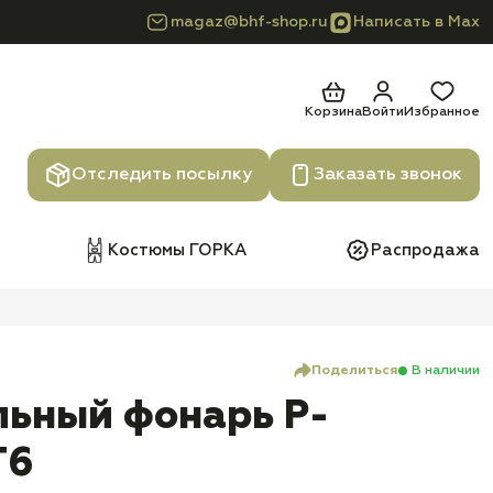
magaz@bhf-shop.ru
Написать в Max
Корзина
Войти
Избранное
Отследить посылку
Заказать звонок
Костюмы ГОРКА
Распродажа
Поделиться
В наличии
льный фонарь P-
T6