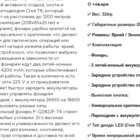
О товаре
й активного отдыха, охоты и
ветодиодом Cree T6, который
✅ Вес: 310гр
т на расстоянии до 1200 метров.
размерам (208х65х25 мм) и
✅ Габаритные размеры 2
рамм), фонарь удобно крепится на
✅ Режимы: Яркий / Экон
ерсального крепления, что делает
 для тактических операций или
✅ Комплектация:
еет четыре режима работы: яркий,
стробоскоп, что позволяет выбрать
- Фонарь;
свещения в зависимости от
с фонарём идут два литий-ионных
- 2 л
итий-ионный аккуму
 4200 mAh, которые обеспечивают
- Зарядное устройство от
й работы. Также в комплекте есть
 сети 220 V и от прикуривателя
- Зарядное устройство о
яет быстро зарядить аккумуляторы.
ляет управлять фонарём
- Выносная кнопка;
дник с аккумулятора 26650 на 18650
- Универсальное креплени
льзовать разные типы
ольный фонарь P-Q2822F-T6 станет
- Переходник с аккумулят
любых условиях. Его высокая
чения и универсальность делают его
✅ Тип диода: LED (Cree T6
том для военных, охотников,
✅
Время непрерывной ра
страя отправка и доставка по всей