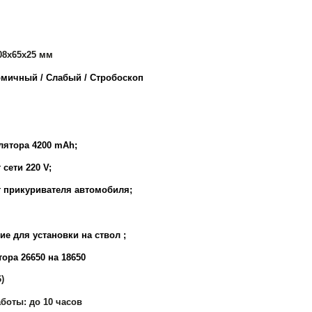
08х65х25 мм
омичный / Слабый / Стробоскоп
лятора 4200 mAh;
 сети 220 V;
т прикуривателя автомобиля;
е для установки на ствол ;
ора 26650 на 18650
)
боты: до 10 часов