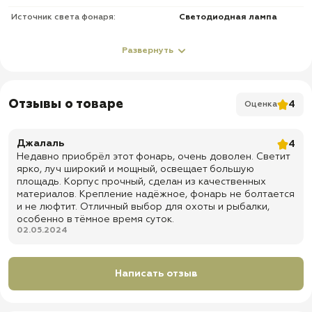
Источник света фонаря:
Светодиодная лампа
О товаре
Развернуть
✅ Размеры: 200х39х28 мм
✅ Вес: 200 гр
Отзывы о товаре
4
Оценка
✅ Диаметр линзы: 31 мм
✅ Возможность фокусировать или распылять свет луча
Джалаль
4
✅ Комплектация:
Недавно приобрёл этот фонарь, очень доволен. Светит
ярко, луч широкий и мощный, освещает большую
- Фонарь;
площадь. Корпус прочный, сделан из качественных
материалов. Крепление надёжное, фонарь не болтается
- Литий-ионный аккумулятор 5200 mAh - 2 шт;
и не люфтит. Отличный выбор для охоты и рыбалки,
особенно в тёмное время суток.
- Зарядное устройство от сети 220 V;
02.05.2024
- Зарядное устройство от прикуривателя;
- Выносная кнопка;
Написать отзыв
- Адаптер под 2 батареи ААА;