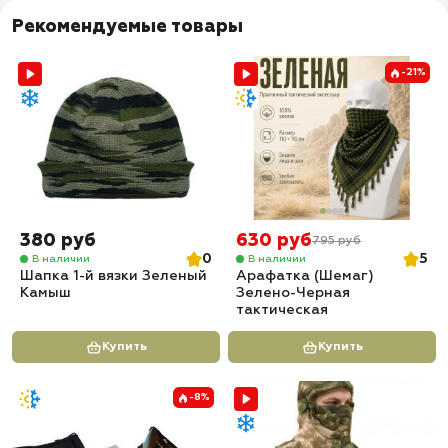
- Универсальное крепление для установки на ствол;
Рекомендуемые товары
✅ Тип диода: LED (CREE XML-T6)
✅
Время непрерывной работы: до 4 ч
-21%
✅
Дальность свечения: до 1000 м
✅
Световой поток: 2000 Лм
✅ Доставка по всей России
✅
Быстрая отправка
380 руб
630 руб
795 руб
0
5
В наличии
В наличии
Шапка 1-й вязки Зеленый
Арафатка (Шемаг)
Камыш
Зелено-Черная
тактическая
Купить
Купить
-8%