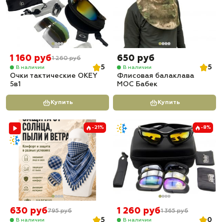
1 160 руб
650 руб
1 260 руб
5
5
В наличии
В наличии
Очки тактические OKEY
Флисовая балаклава
5в1
МОС Бабек
Купить
Купить
-21%
-8%
630 руб
1 260 руб
795 руб
1 365 руб
5
0
В наличии
В наличии