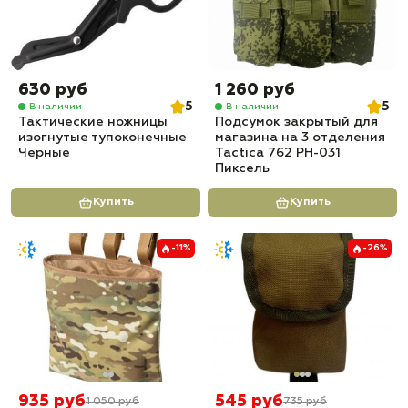
630 руб
1 260 руб
5
5
В наличии
В наличии
Тактические ножницы
Подсумок закрытый для
изогнутые тупоконечные
магазина на 3 отделения
Черные
Tactica 762 PH-031
Пиксель
Купить
Купить
-11%
-26%
935 руб
545 руб
1 050 руб
735 руб