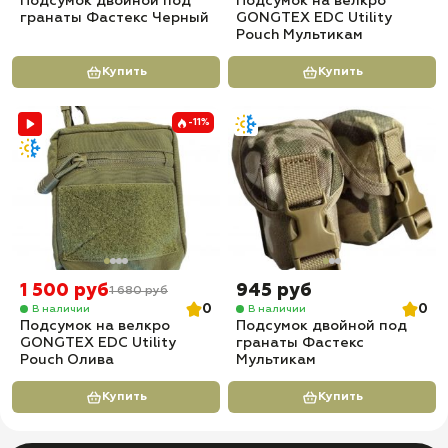
Подсумок двойной под
Подсумок на велкро
гранаты Фастекс Черный
GONGTEX EDC Utility
Pouch Мультикам
Купить
Купить
-11%
1 500 руб
945 руб
1 680 руб
0
0
В наличии
В наличии
Подсумок на велкро
Подсумок двойной под
GONGTEX EDC Utility
гранаты Фастекс
Pouch Олива
Мультикам
Купить
Купить