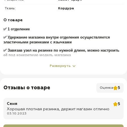
Ткань:
Кордура
О товаре
✅ 1 отделение
✅ Удержание магазина внутри отделения осуществляется
эластичными резинками с язычками
✅ Завязав узел на резинке по нужной длине, можно настроить
её под конкретную модель магазина
✅ Корпус подсумка изготовлен из высококачественного,
Развернуть
износостойкого нейлона
✅ Система крепления Molle
✅ Конструкция достаточно жесткая
Отзывы о товаре
5
Оценка
✅ Эластичные боевые стяжки для крепления
✅ Подходит для переноски магазинов к штурмовым винтовкам:
Сеня
5
G3/G36 – серий; АК/АКМ – Серий; М4/16 – серий
Хорошая плотная резинка, держит магазин отлично
✅ Доставка по всей России
03.10.2023
✅ Быстрая отправка