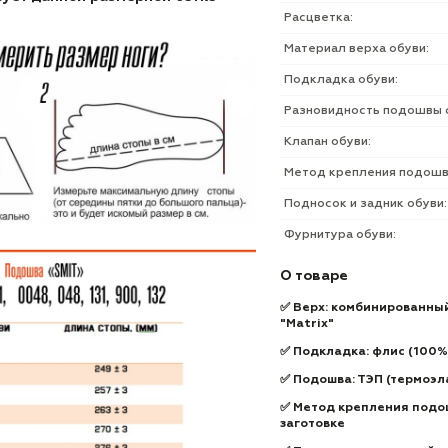
Расцветка:
Материал верха обуви:
Подкладка обуви:
Разновидность подошвы 
Клапан обуви:
Метод крепления подошв
Подносок и задник обуви:
Фурнитура обуви:
О товаре
✅ Верх: комбинированный
"Matrix"
✅ Подкладка: флис (100%
✅ Подошва: ТЭП (термоэл
✅ Метод крепления подош
заготовке