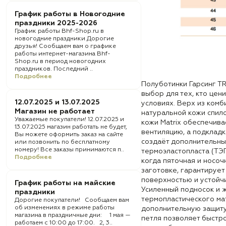
График работы в Новогодние
праздники 2025-2026
График работы Bhf-Shop.ru в
новогодние праздники Дорогие
друзья! Сообщаем вам о графике
работы интернет-магазина Bhf-
Shop.ru в период новогодних
праздников. Последний ..
Подробнее
Полуботинки Гарсинг T
выбор для тех, кто цен
12.07.2025 и 13.07.2025
условиях. Верх из ком
Магазин не работает
натуральной кожи спило
Уважаемые покупатели! 12.07.2025 и
кожи Matrix обеспечива
13.07.2025 магазин работать не будет,
вентиляцию, а подкладк
Вы можете оформить заказ на сайте
создаёт дополнительны
или позвонить по бесплатному
номеру! Все заказы принимаются п..
термоэластопласта (ТЭ
Подробнее
когда пяточная и носоч
заготовке, гарантирует
поверхностью и устойч
График работы на майские
Усиленный подносок и ж
праздники
термопластического ма
Дорогие покупатели! Сообщаем вам
об изменениях в режиме работы
дополнительную защиту
магазина в праздничные дни: 1 мая —
петля позволяет быстро
работаем с 10:00 до 17:00. 2, 3..