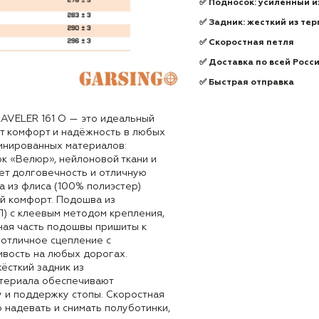
✅ Подносок: усиленный 
✅ Задник: жесткий из те
✅ Скоростная петля
✅ Доставка по всей Росс
✅ Быстрая отправка
RAVЕLER 161 O — это идеальный
ит комфорт и надёжность в любых
бинированных материалов:
к «Велюр», нейлоновой ткани и
ет долговечность и отличную
а из флиса (100% полиэстер)
й комфорт. Подошва из
П) с клеевым методом крепления,
ная часть подошвы пришиты к
 отличное сцепление с
ивость на любых дорогах.
ёсткий задник из
териала обеспечивают
 и поддержку стопы. Скоростная
 надевать и снимать полуботинки,