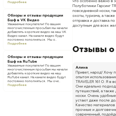
что особенно важно в э
Подробнее
Полуботинки Гарсинг TR
повседневной носки, та
Обзоры и отзывы продукции
охоты, туризма, а такж
Бшф в VK Видео
отправка и доставка по
Уважаемые покупатели! По вашим
доступным для всех же
многочисленным просьбам мы начали
добавлять короткие видео на наш VK
Видео канал. На канале видео будут
постоянно пополняться. Мы о..
Подробнее
Отзывы о
Обзоры и отзывы продукции
Бшф на RuTube
Уважаемые покупатели! По вашим
Алина
многочисленным просьбам мы начали
Привет, народ! Хочу 
добавлять короткие видео на наш
опытом использования
RuTube канал. На канале видео будут
постоянно пополняться. Мы оче..
TRAVЕLER 161 O. Я в в
Подробнее
Они идеально подход
путешествий, а также
носки. Очень удобные 
устают даже после до
Качество материалов 
прочные и долговечны
современный, подойд