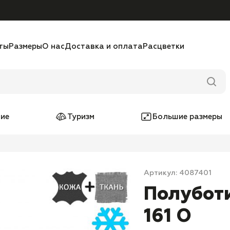
ты
Размеры
О нас
Доставка и оплата
Расцветки
ие
Туризм
Большие размеры
Артикул: 4087401
Полубот
161 O