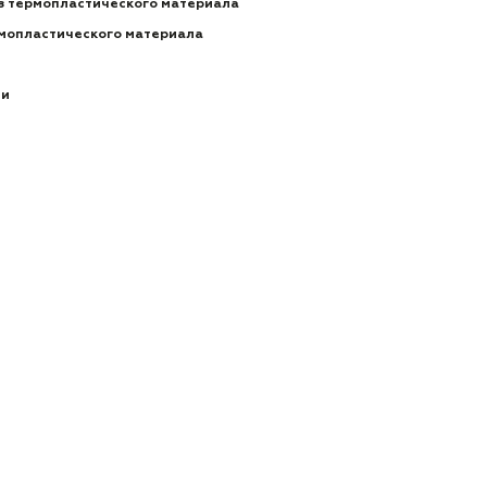
из термопластического материала
рмопластического материала
ии