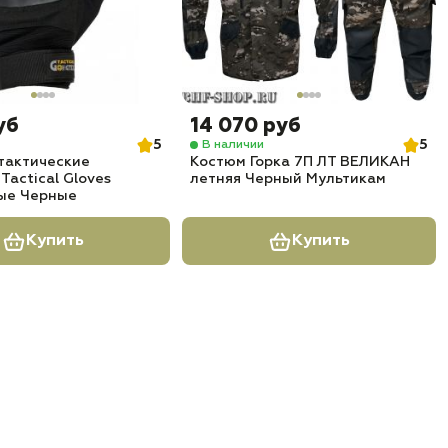
уб
14 070 руб
5
5
В наличии
тактические
Костюм Горка 7П ЛТ ВЕЛИКАН
actical Gloves
летняя Черный Мультикам
ые Черные
Купить
Купить