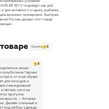
кстремальных условиях.
AVЕLER 161 O подойдут как для
к и для активного отдыха, рыбалки,
е для военных тренировок. Быстрая
 всей России делают этот товар
лающих.
 товаре
5
Оценка
5
поделиться своим
 полуботинок Гарсинг
осторге от этой обуви!
ят для походов и
 для повседневной
и лёгкие, ноги не
лгих прогулок.
на высоте — ботинки
е. Дизайн стильный и
ёт под любую одежду.