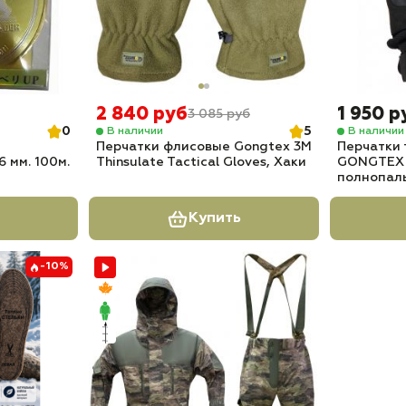
2 840 руб
1 950 р
3 085 руб
0
5
В наличии
В наличии
Перчатки флисовые Gongtex 3M
Перчатки 
 мм. 100м.
Thinsulate Tactical Gloves, Хаки
GONGTEX T
полнопал
Купить
-10%