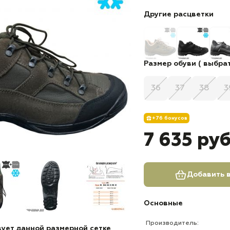
Другие расцветки
Размер обуви ( выбрат
36
37
38
3
+76 бонусов
7 635 ру
Добавить в
Основные
Производитель:
вует данной размерной сетке