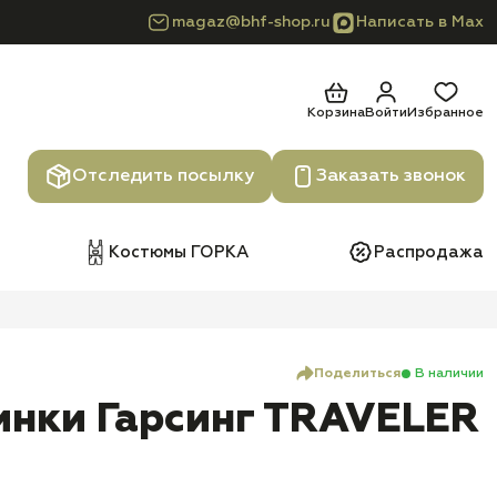
magaz@bhf-shop.ru
Написать в Max
Корзина
Войти
Избранное
Отследить посылку
Заказать звонок
Костюмы ГОРКА
Распродажа
Поделиться
В наличии
инки Гарсинг TRAVЕLER