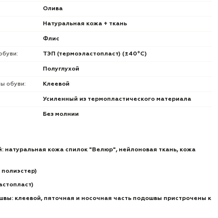
Олива
Натуральная кожа + ткань
Флис
обуви:
ТЭП (термоэластопласт) (±40°С)
Полуглухой
ы обуви:
Клеевой
Усиленный из термопластического материала
Без молнии
: натуральная кожа спилок "Велюр", нейлоновая ткань, кожа
 полиэстер)
астопласт)
вы: клеевой, пяточная и носочная часть подошвы пристрочены к