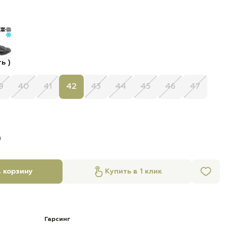
ь )
9
40
41
42
43
44
45
46
47
б
 корзину
Купить в 1 клик
Гарсинг